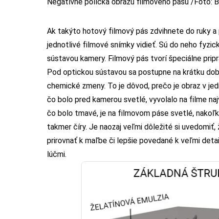
Negatívne políčka obrazu filmového pásu /Foto: 
Ak takýto hotový filmový pás zdvihnete do ruky a 
jednotlivé filmové snímky vidieť. Sú do neho fyzi
sústavou kamery. Filmový pás tvorí špeciálne pripr
Pod optickou sústavou sa postupne na krátku dob
chemické zmeny. To je dôvod, prečo je obraz v jed
čo bolo pred kamerou svetlé, vyvolalo na filme naj
čo bolo tmavé, je na filmovom páse svetlé, nakoľko
takmer číry. Je naozaj veľmi dôležité si uvedomiť
prirovnať k maľbe či lepšie povedané k veľmi detai
lúčmi.