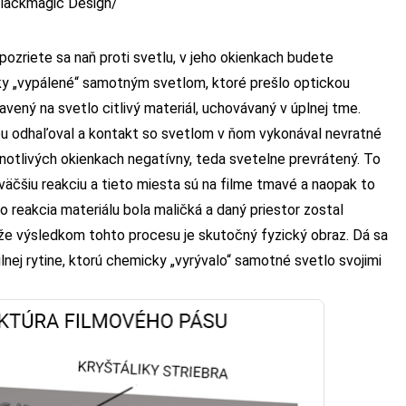
Blackmagic Design/
pozriete sa naň proti svetlu, v jeho okienkach budete
cky „vypálené“ samotným svetlom, ktoré prešlo optickou
avený na svetlo citlivý materiál, uchovávaný v úplnej tme.
u odhaľoval a kontakt so svetlom v ňom vykonával nevratné
notlivých okienkach negatívny, teda svetelne prevrátený. To
väčšiu reakciu a tieto miesta sú na filme tmavé a naopak to
 reakcia materiálu bola maličká a daný priestor zostal
, že výsledkom tohto procesu je skutočný fyzický obraz. Dá sa
lnej rytine, ktorú chemicky „vyrývalo“ samotné svetlo svojimi