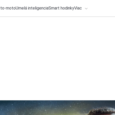
uto-moto
Umelá inteligencia
Smart hodinky
Viac
HLO BY VÁS ZAUJÍMAŤ
lačové správy
31. júla 2026
•
3m
Dáta z mobilu aj v
ADÁVANIA
niektorí za ňu neza
Roman Kadlec
Zadajte frázu pre vyhľadanie