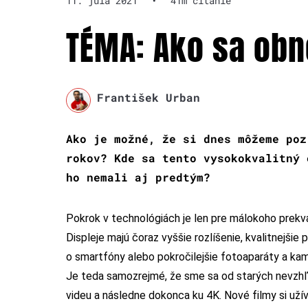
11. júla 2021
•
41m čítanie
TÉMA: Ako sa obn
František Urban
Ako je možné, že si dnes môžeme poz
rokov? Kde sa tento vysokokvalitný 
ho nemali aj predtým?
Pokrok v technológiách je len pre málokoho prekva
Displeje majú čoraz vyššie rozlíšenie, kvalitnejšie 
o smartfóny alebo pokročilejšie fotoaparáty a ka
Je teda samozrejmé, že sme sa od starých nevzhľ
videu a následne dokonca ku 4K. Nové filmy si užíva