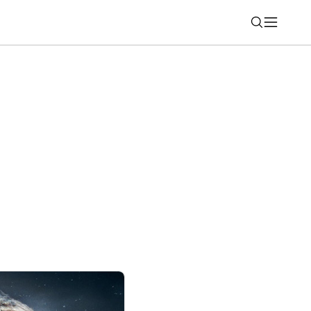
Nájsť
 tablete: Telekom spúšťa novú službu,
platia ani euro