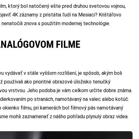
ilm, ktorý bol natočený ešte pred druhou svetovou vojnou,
javiť 4K záznamy z pristátia ľudí na Mesiaci? Krištáľovo
 nenatočili znova s použitím modernej technológie.
ANALÓGOVOM FILME
 vydávať v stále vyššom rozlíšení, je spôsob, akým boli
 používali ako prioritné obrazové úložisko tenučký
livou vrstvou. Jeho podoba je vám celkom určite dobre známa.
dierkovaním po stranách, namotávaný na valec alebo kotúč.
o okienko filmu, pri kamerách bol filmový pás namotávaný
 sme mohli zaznamenať z nášho pohľadu plynulý obraz videa.