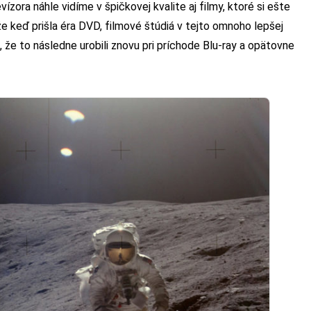
ízora náhle vidíme v špičkovej kvalite aj filmy, ktoré si ešte
 keď prišla éra DVD, filmové štúdiá v tejto omnoho lepšej
o, že to následne urobili znovu pri príchode Blu-ray a opätovne