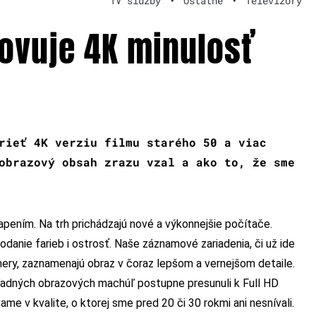
TV služby
•
Ostatné
•
Televízory
ovuje 4K minulosť
rieť 4K verziu filmu starého 50 a viac
obrazový obsah zrazu vzal a ako to, že sme
pením. Na trh prichádzajú nové a výkonnejšie počítače.
podanie farieb i ostrosť. Naše záznamové zariadenia, či už ide
mery, zaznamenajú obraz v čoraz lepšom a vernejšom detaile.
adných obrazových machúľ postupne presunuli k Full HD
me v kvalite, o ktorej sme pred 20 či 30 rokmi ani nesnívali.