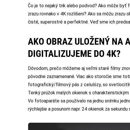
Čo je to nejaký trik alebo podvod? Ako môže byť f
zrazu rovnako v 4K rozlíšení? Ako sa môžu zrazu ob
čisté, superostré a perfektné. Veď sme ich predsa
AKO OBRAZ ULOŽENÝ NA 
DIGITALIZUJEME DO 4K?
Dôvodom, prečo môžeme aj veľmi staré filmy znovu
pôvodne zaznamenané. Viac ako storočie sme totiž
fotografický/filmový pás z celulózy, so svetlocit
Tenký prúžok malých okienok s charakteristickým 
Vo fotoaparáte sa používalo na jednu snímku jedn
rýchlejšie a posunom napr. 24 okienok za sekundu