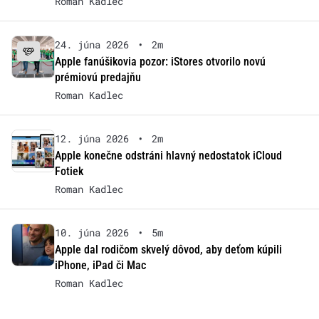
Roman Kadlec
24. júna 2026
•
2m
Apple fanúšikovia pozor: iStores otvorilo novú
prémiovú predajňu
Roman Kadlec
12. júna 2026
•
2m
Apple konečne odstráni hlavný nedostatok iCloud
Fotiek
Roman Kadlec
10. júna 2026
•
5m
Apple dal rodičom skvelý dôvod, aby deťom kúpili
iPhone, iPad či Mac
Roman Kadlec