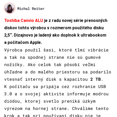
Michal Reiter
Toshiba Canvio ALU
je z radu novej série prenosných
diskov tohto výrobcu s rozmerom použitého disku
2,5“. Dizajnovo je ladený ako doplnok k ultrabookom
a počítačom Apple.
Výrobca použil šasi, ktoré tlmí vibrácie
a tak na spodnej strane nie sú gumové
nožičky. Ako celok tak pôsobí veľmi
úhľadne a do malého priestoru sa podarilo
vtesnať interný disk s kapacitou
2 TB
.
K počítaču sa pripája cez rozhranie USB
3.0 a o svojej aktivite informuje modrou
diódou, ktorej svetlo preniká úzkym
výrezom na hornej strane. Chválime tento
krok a tak pri používaní disku nie je