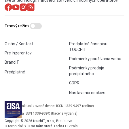
sveta technológií, hardvéru, softvéru či mobilných operátorov.
Tmavý režim
O nás / Kontakt
Predplatné časopisu
TOUCHIT
Pre inzerentov
Podmienky používania webu
BrandIT
Podmienky predaja
Predplatné
predplatného
GDPR
Nastavenia cookies
aktualizované denne: ISSN 1339-9497 (online)
a ISSN 1339-939X (tlačené vydanie)
Copyright © 2026 touchIT, s.r.o., Bratislava.
O
technické SEO
sa nám stará
TechSEO Vitals
.