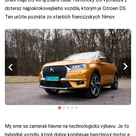
doteraz najpokrokovejšieho vozidla, ktorým je Citroen DS.
Ten určite poznáte zo starších francúzskych filmov.
My sme sa zamerali hlavne na technologickú výbavu. Je to
hybridné vozidlo, ktoré dobre kombinuje benzínový motor a