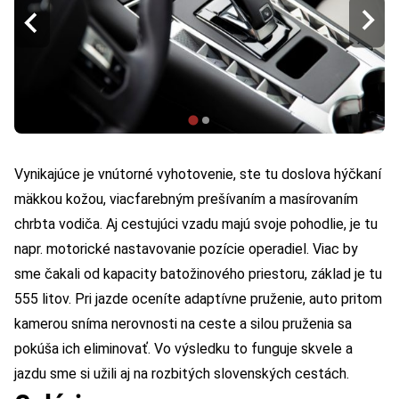
Vynikajúce je vnútorné vyhotovenie, ste tu doslova hýčkaní
mäkkou kožou, viacfarebným prešívaním a masírovaním
chrbta vodiča. Aj cestujúci vzadu majú svoje pohodlie, je tu
napr. motorické nastavovanie pozície operadiel. Viac by
sme čakali od kapacity batožinového priestoru, základ je tu
555 litov. Pri jazde oceníte adaptívne pruženie, auto pritom
kamerou sníma nerovnosti na ceste a silou pruženia sa
pokúša ich eliminovať. Vo výsledku to funguje skvele a
jazdu sme si užili aj na rozbitých slovenských cestách.