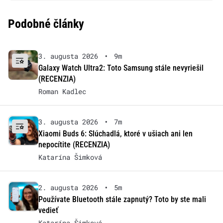
Podobné články
3. augusta 2026
•
9m
Galaxy Watch Ultra2: Toto Samsung stále nevyriešil
(RECENZIA)
Roman Kadlec
3. augusta 2026
•
7m
Xiaomi Buds 6: Slúchadlá, ktoré v ušiach ani len
nepocítite (RECENZIA)
Katarína Šimková
2. augusta 2026
•
5m
Používate Bluetooth stále zapnutý? Toto by ste mali
vedieť
Katarína Šimková