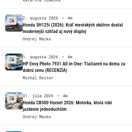
2. augusta 2026
•
4m
Honda SH125i (2026): Kráľ mestských skútrov dostal
modernejší vzhľad aj nový displej
Ondrej Macko
1. augusta 2026
•
4m
HP Envy Photo 7931 All-in-One: Tlačiareň na doma za
dobrú cenu (RECENZIA)
Michal Reiter
31. júla 2026
•
4m
Honda CB500 Hornet 2026: Motorka, ktorá robí
jazdenie jednoduchším
Ondrej Macko