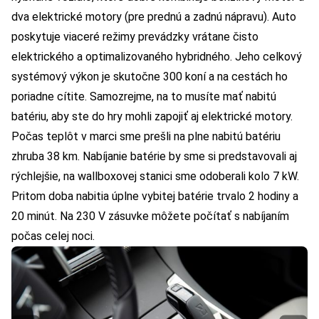
dva elektrické motory (pre prednú a zadnú nápravu). Auto
poskytuje viaceré režimy prevádzky vrátane čisto
elektrického a optimalizovaného hybridného. Jeho celkový
systémový výkon je skutočne 300 koní a na cestách ho
poriadne cítite. Samozrejme, na to musíte mať nabitú
batériu, aby ste do hry mohli zapojiť aj elektrické motory.
Počas teplôt v marci sme prešli na plne nabitú batériu
zhruba 38 km. Nabíjanie batérie by sme si predstavovali aj
rýchlejšie, na wallboxovej stanici sme odoberali kolo 7 kW.
Pritom doba nabitia úplne vybitej batérie trvalo 2 hodiny a
20 minút. Na 230 V zásuvke môžete počítať s nabíjaním
počas celej noci.