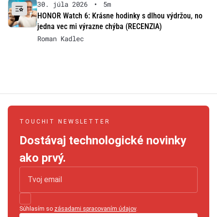
30. júla 2026
•
5m
HONOR Watch 6: Krásne hodinky s dlhou výdržou, no
jedna vec mi výrazne chýba (RECENZIA)
Roman Kadlec
TOUCHIT NEWSLETTER
Dostávaj technologické novinky
ako prvý.
Súhlasím so
zásadami spracovaním údajov
.