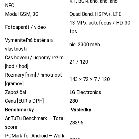
4.1, BGN, áno, áno, áno
NFC
Modul GSM, 3G
Quad Band, HSPA+, LTE
13 MPx, autofocus / HD, 30
Fotoaparát / video
fps
Vymeniteľná batéria a
nie, 2300 mAh
vlastnosti
Čas hovoru / úsporný režim
21 / 120
[hod / hod]
Rozmery [mm] / hmotnosť
143 × 72 × 7 / 120
[gramov]
Zapožičal
LG Electronics
Cena [EUR s DPH]
280
Benchmarky
Výsledky
AnTuTu Benchmark – Total
28395
score
PCMark for Android – Work