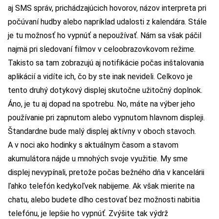
aj SMS správ, prichádzajúcich hovorov, názov interpreta pri
počúvaní hudby alebo napríklad udalosti z kalendára. Stále
je tu možnosť ho vypnúť a nepoužívať. Nám sa však páčil
najmä pri sledovaní filmov v celoobrazovkovom režime.
Takisto sa tam zobrazujú aj notifikácie počas inštalovania
aplikácií a vidíte ich, čo by ste inak nevideli. Celkovo je
tento druhý dotykový displej skutočne užitočný doplnok.
Áno, je tu aj dopad na spotrebu. No, máte na výber jeho
používanie pri zapnutom alebo vypnutom hlavnom displeji.
Štandardne bude malý displej aktívny v oboch stavoch.
A v noci ako hodinky s aktuálnym časom a stavom
akumulátora nájde u mnohých svoje využitie. My sme
displej nevypínali, pretože počas bežného dňa v kancelárii
ľahko telefón kedykoľvek nabijeme. Ak však mierite na
chatu, alebo budete dlho cestovať bez možnosti nabitia
telefónu, je lepšie ho vypnúť. Zvýšite tak výdrž