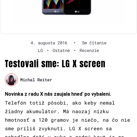
4. augusta 2016
•
5m čítanie
LG
•
Ostatné
•
Recenzie
Testovali sme: LG X screen
Michal Reiter
Novinka z radu X nás zaujala hneď po vybalení.
Telefón totiž pôsobí, ako keby nemal
žiadny akumulátor. Má naozaj nízku
hmotnosť a 120 gramov je niečo, na čo nie
sme príliš zvyknutí. LG X screen sa
pohodlne drží v ruke a zadný kryt je zo