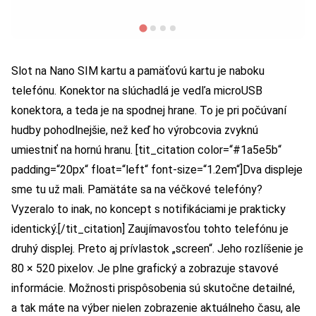
Slot na Nano SIM kartu a pamäťovú kartu je naboku
telefónu. Konektor na slúchadlá je vedľa microUSB
konektora, a teda je na spodnej hrane. To je pri počúvaní
hudby pohodlnejšie, než keď ho výrobcovia zvyknú
umiestniť na hornú hranu. [tit_citation color=“#1a5e5b“
padding=“20px“ float=“left“ font-size=“1.2em“]Dva displeje
sme tu už mali. Pamätáte sa na véčkové telefóny?
Vyzeralo to inak, no koncept s notifikáciami je prakticky
identický.[/tit_citation] Zaujímavosťou tohto telefónu je
druhý displej. Preto aj prívlastok „screen“. Jeho rozlíšenie je
80 × 520 pixelov. Je plne grafický a zobrazuje stavové
informácie. Možnosti prispôsobenia sú skutočne detailné,
a tak máte na výber nielen zobrazenie aktuálneho času, ale