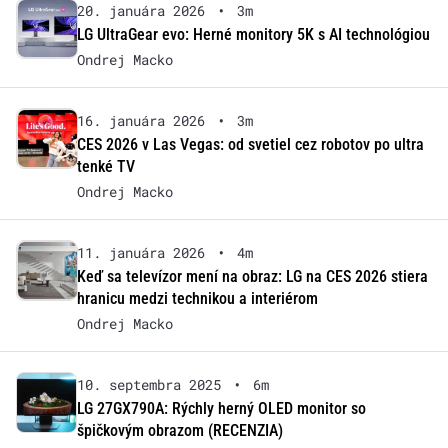
20. januára 2026
•
3m
LG UltraGear evo: Herné monitory 5K s AI technológiou
Ondrej Macko
16. januára 2026
•
3m
CES 2026 v Las Vegas: od svetiel cez robotov po ultra
tenké TV
Ondrej Macko
11. januára 2026
•
4m
Keď sa televízor mení na obraz: LG na CES 2026 stiera
hranicu medzi technikou a interiérom
Ondrej Macko
10. septembra 2025
•
6m
LG 27GX790A: Rýchly herný OLED monitor so
špičkovým obrazom (RECENZIA)