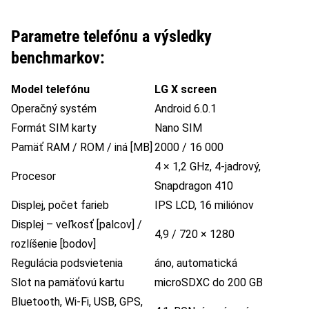
Parametre telefónu a výsledky
benchmarkov:
Model telefónu
LG X screen
Operačný systém
Android 6.0.1
Formát SIM karty
Nano SIM
Pamäť RAM / ROM / iná [MB]
2000 / 16 000
4 × 1,2 GHz, 4-jadrový,
Procesor
Snapdragon 410
Displej, počet farieb
IPS LCD, 16 miliónov
Displej – veľkosť [palcov] /
4,9 / 720 × 1280
rozlíšenie [bodov]
Regulácia podsvietenia
áno, automatická
Slot na pamäťovú kartu
microSDXC do 200 GB
Bluetooth, Wi-Fi, USB, GPS,