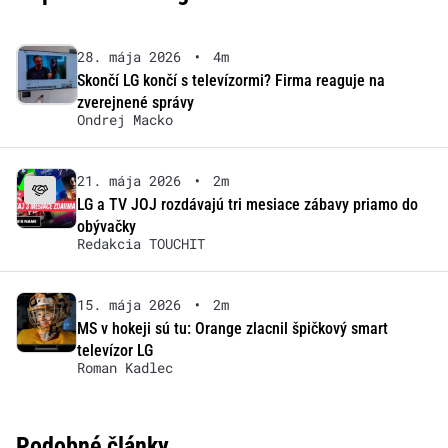
28. mája 2026
•
4m
Skončí LG končí s televízormi? Firma reaguje na
zverejnené správy
Ondrej Macko
21. mája 2026
•
2m
LG a TV JOJ rozdávajú tri mesiace zábavy priamo do
obývačky
Redakcia TOUCHIT
15. mája 2026
•
2m
MS v hokeji sú tu: Orange zlacnil špičkový smart
televízor LG
Roman Kadlec
Podobné články