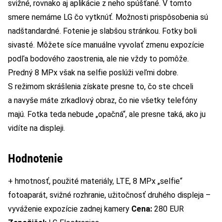
svižné, rovnako aj aplikácie z neho spúšťané. V tomto
smere nemáme LG čo vytknúť. Možnosti prispôsobenia sú
nadštandardné. Fotenie je slabšou stránkou. Fotky boli
sivasté. Môžete síce manuálne vyvolať zmenu expozície
podľa bodového zaostrenia, ale nie vždy to pomôže.
Predný 8 MPx však na selfie poslúži veľmi dobre.
S režimom skrášlenia získate presne to, čo ste chceli
a navyše máte zrkadlový obraz, čo nie všetky telefóny
majú. Fotka teda nebude „opačná“, ale presne taká, ako ju
vidíte na displeji.
Hodnotenie
+ hmotnosť, použité materiály, LTE, 8 MPx „selfie“
fotoaparát, svižné rozhranie, užitočnosť druhého displeja –
vyváženie expozície zadnej kamery
Cena:
280 EUR