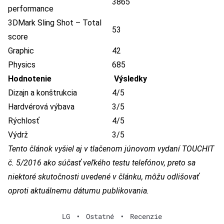
3865
performance
3DMark Sling Shot – Total
53
score
Graphic
42
Physics
685
Hodnotenie
Výsledky
Dizajn a konštrukcia
4/5
Hardvérová výbava
3/5
Rýchlosť
4/5
Výdrž
3/5
Tento článok vyšiel aj v tlačenom júnovom vydaní TOUCHIT
č. 5/2016 ako súčasť veľkého testu telefónov, preto sa
niektoré skutočnosti uvedené v článku, môžu odlišovať
oproti aktuálnemu dátumu publikovania.
LG
•
Ostatné
•
Recenzie