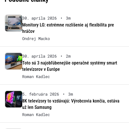
30. apríla 2026
•
3m
Monitory LG: extrémne rozlíšenie aj flexibilita pre
hráčov
Ondrej Macko
30. apríla 2026
•
2m
Toto sú 3 najobľúbenejšie operačné systémy smart
televízorov v Európe
Roman Kadlec
5. februára 2026
•
3m
8K televízory to vzdávajú: Výrobcovia končia, ostáva
už len Samsung
Roman Kadlec