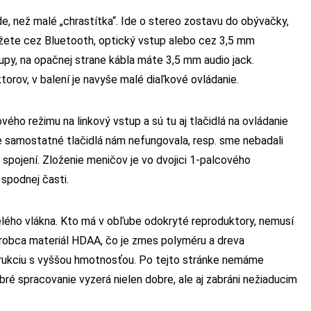
de, než malé „chrastítka“. Ide o stereo zostavu do obývačky,
môžete cez Bluetooth, optický vstup alebo cez 3,5 mm
py, na opačnej strane kábla máte 3,5 mm audio jack.
orov, v balení je navyše malé diaľkové ovládanie.
ho režimu na linkový vstup a sú tu aj tlačidlá na ovládanie
e samostatné tlačidlá nám nefungovala, resp. sme nebadali
spojení. Zloženie meničov je vo dvojici 1-palcového
spodnej časti.
ého vlákna. Kto má v obľube odokryté reproduktory, nemusí
ýrobca materiál HDAA, čo je zmes polyméru a dreva
trukciu s vyššou hmotnosťou. Po tejto stránke nemáme
é spracovanie vyzerá nielen dobre, ale aj zabráni nežiaducim