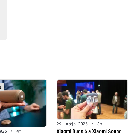
a
29. mája 2026
•
3m
Xiaomi Buds 6 a Xiaomi Sound
026
•
4m