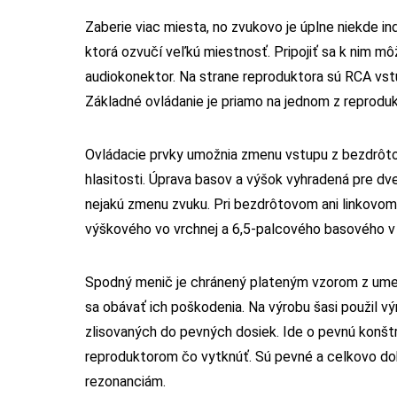
Zaberie viac miesta, no zvukovo je úplne niekde in
ktorá ozvučí veľkú miestnosť. Pripojiť sa k nim 
audiokonektor. Na strane reproduktora sú RCA vstu
Základné ovládanie je priamo na jednom z reprodukt
Ovládacie prvky umožnia zmenu vstupu z bezdrôtové
hlasitosti. Úprava basov a výšok vyhradená pre dv
nejakú zmenu zvuku. Pri bezdrôtovom ani linkovom 
výškového vo vrchnej a 6,5-palcového basového v 
Spodný menič je chránený plateným vzorom z umel
sa obávať ich poškodenia. Na výrobu šasi použil v
zlisovaných do pevných dosiek. Ide o pevnú konš
reproduktorom čo vytknúť. Sú pevné a celkovo dobr
rezonanciám.