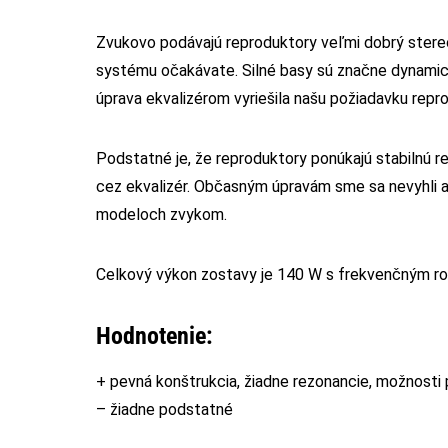
Zvukovo podávajú reproduktory veľmi dobrý stereo
systému očakávate. Silné basy sú značne dynamick
úprava ekvalizérom vyriešila našu požiadavku repr
Podstatné je, že reproduktory ponúkajú stabilnú r
cez ekvalizér. Občasným úpravám sme sa nevyhli a 
modeloch zvykom.
Celkový výkon zostavy je 140 W s frekvenčným r
Hodnotenie:
+ pevná konštrukcia, žiadne rezonancie, možnosti pr
– žiadne podstatné