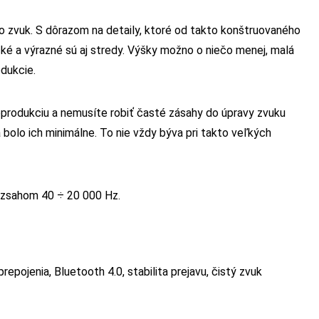
 zvuk. S dôrazom na detaily, ktoré od takto konštruovaného
é a výrazné sú aj stredy. Výšky možno o niečo menej, malá
odukcie.
eprodukciu a nemusíte robiť časté zásahy do úpravy zvuku
bolo ich minimálne. To nie vždy býva pri takto veľkých
ozsahom 40 ÷ 20 000 Hz.
epojenia, Bluetooth 4.0, stabilita prejavu, čistý zvuk