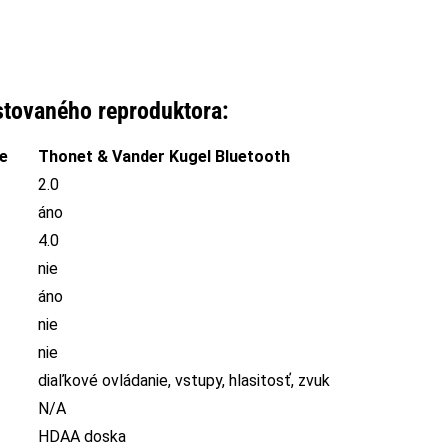
stovaného reproduktora:
e
Thonet & Vander Kugel Bluetooth
2.0
áno
4.0
nie
áno
nie
nie
diaľkové ovládanie, vstupy, hlasitosť, zvuk
N/A
HDAA doska