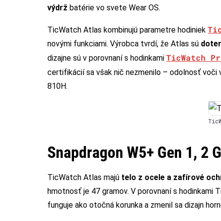
výdrž
batérie vo svete Wear OS.
Ti
TicWatch Atlas kombinujú parametre hodiniek
novými funkciami. Výrobca tvrdí, že Atlas sú
doter
TicWatch Pr
dizajne sú v porovnaní s hodinkami
certifikácií sa však nič nezmenilo – odolnosť voči
810H.
Tic
Snapdragon W5+ Gen 1, 2 G
TicWatch Atlas majú
telo z ocele a zafírové oc
hmotnosť je 47 gramov. V porovnaní s hodinkami 
funguje ako otočná korunka a zmenil sa dizajn horn