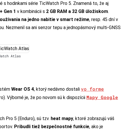
é s hodinkami série TicWatch Pro 5. Znamená to, že aj
+ Gen 1
v kombinácii s
2 GB RAM a 32 GB úložiskom
.
oužívania na jedno nabitie v smart režime
, resp. 45 dní v
ou. Nezmenil sa ani senzor tepu a jednopásmový multi-GNSS
Watch Atlas
vo forme
systém
Wear OS 4
, ktorý nedávno dostali
Mapy Google
o). Výborné je, že po novom sú k dispozícii
h Pro 5 (Enduro), sú tzv.
heat mapy
, ktoré zobrazujú váš
portov.
Pribudli tiež bezpečnostné funkcie
, ako je