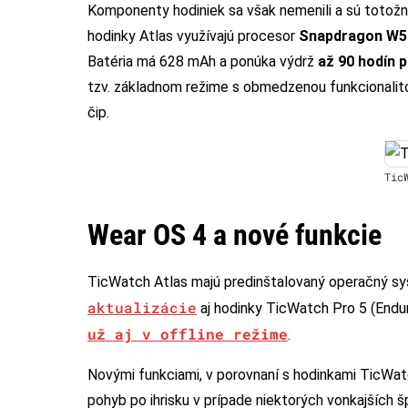
Komponenty hodiniek sa však nemenili a sú totožn
hodinky Atlas využívajú procesor
Snapdragon W5
Batéria má 628 mAh a ponúka výdrž
až 90 hodín p
tzv. základnom režime s obmedzenou funkcionalit
čip.
Tic
Wear OS 4 a nové funkcie
TicWatch Atlas majú predinštalovaný operačný 
aktualizácie
aj hodinky TicWatch Pro 5 (Endur
už aj v offline režime
.
Novými funkciami, v porovnaní s hodinkami TicWatc
pohyb po ihrisku v prípade niektorých vonkajších š