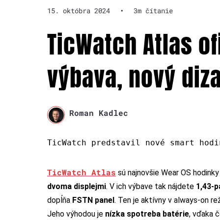
15. októbra 2024
•
3m čítanie
TicWatch Atlas of
výbava, nový diz
Roman Kadlec
TicWatch predstavil nové smart hodi
TicWatch Atlas
sú najnovšie Wear OS hodinky 
dvoma displejmi
. V ich výbave tak nájdete
1,43-p
dopĺňa
FSTN panel
. Ten je aktívny v always-on r
Jeho výhodou je
nízka spotreba batérie
, vďaka 