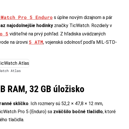
cWatch Pro 5 Enduro
s úplne novým dizajnom a pár
az najodolnejšie hodinky
značky TicWatch. Rozdiely v
o 5
viditeľné na prvý pohľad. Z hľadiska uvádzaných
5 ATM
 vode na úrovni
, vojenská odolnosť podľa MIL-STD-
Watch Atlas
B RAM, 32 GB úložisko
hranné sklíčko
. Ich rozmery sú 52,2 × 47,8 × 12 mm,
TicWatch Pro 5 (Enduro) sa
zväčšilo bočné tlačidlo
, ktoré
ého tlačidla.