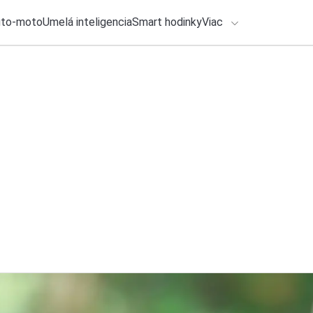
uto-moto
Umelá inteligencia
Smart hodinky
Viac
HLO BY VÁS ZAUJÍMAŤ
lačové správy
5. augusta 2026
•
2m
ADÁVANIA
Hra DOOM beží v ďal
Michal Reiter
Zadajte frázu pre vyhľadanie