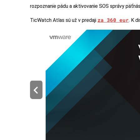
rozpoznanie pádu a aktivovanie SOS správy päťná
za 360 eur
TicWatch Atlas sú už v predaji
. K d