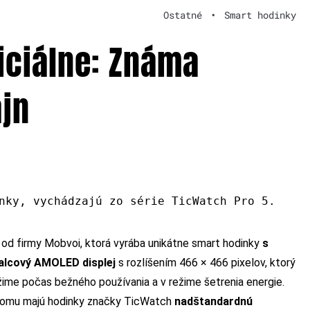
Ostatné
•
Smart hodinky
iciálne: Známa
ajn
nky, vychádzajú zo série TicWatch Pro 5.
od firmy Mobvoi, ktorá vyrába unikátne smart hodinky
s
alcový AMOLED displej
s rozlíšením 466 × 466 pixelov, ktorý
ežime počas bežného používania a v režime šetrenia energie.
čomu majú hodinky značky TicWatch
nadštandardnú