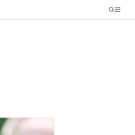
Nájsť
šej aplikácii, toto by ste neuhádli