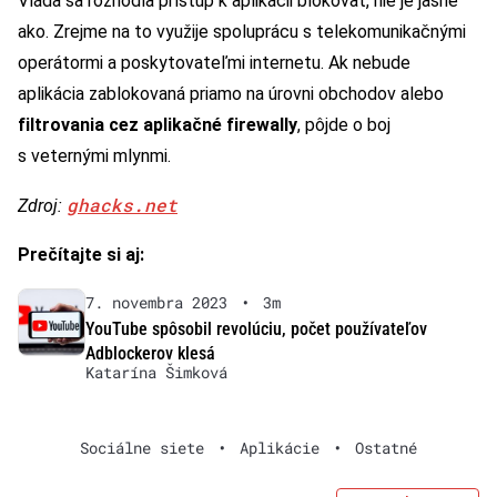
Vláda sa rozhodla prístup k aplikácii blokovať, nie je jasné
ako. Zrejme na to využije spoluprácu s telekomunikačnými
operátormi a poskytovateľmi internetu. Ak nebude
aplikácia zablokovaná priamo na úrovni obchodov alebo
filtrovania cez aplikačné firewally
, pôjde o boj
s veternými mlynmi.
ghacks.net
Zdroj:
Prečítajte si aj:
7. novembra 2023
•
3m
YouTube spôsobil revolúciu, počet používateľov
Adblockerov klesá
Katarína Šimková
Sociálne siete
•
Aplikácie
•
Ostatné