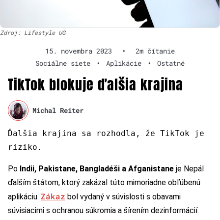
Zdroj: Lifestyle UG
15. novembra 2023
•
2m čítanie
Sociálne siete
•
Aplikácie
•
Ostatné
TikTok blokuje ďalšia krajina
Michal Reiter
Ďalšia krajina sa rozhodla, že TikTok je
riziko.
Po
Indii, Pakistane, Bangladéši a Afganistane
je Nepál
ďalším štátom, ktorý zakázal túto mimoriadne obľúbenú
Zákaz
aplikáciu.
bol vydaný v súvislosti s obavami
súvisiacimi s ochranou súkromia a šírením dezinformácií.