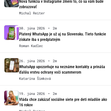
Nová funkcia v Instagrame zmení to, čo sa vám bude
zobrazovať
Michal Reiter
30. júna 2026
•
2m
Platený WhatsApp je už aj na Slovensku. Tieto funkcie
získate iba s predplatným
Roman Kadlec
26. júna 2026
•
2m
WhatsApp upozorňuje na neznáme kontakty a prináša
ďalšiu vrstvu ochrany voči scammerom
Katarína Šimková
19. júna 2026
•
2m
Vláda chce zakázať sociálne siete pre deti mladšie ako
16 rokov