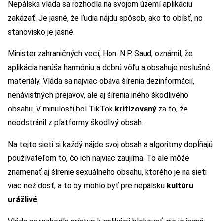
Nepálska vláda sa rozhodla na svojom území aplikáciu
zakázať. Je jasné, že ľudia nájdu spôsob, ako to obísť, no
stanovisko je jasné.
Minister zahraničných vecí, Hon. N.P. Saud, oznámil, že
aplikácia narúša harmóniu a dobrú vôľu a obsahuje neslušné
materiály. Vláda sa najviac obáva šírenia dezinformácií,
nenávistných prejavov, ale aj šírenia iného škodlivého
obsahu. V minulosti bol TikTok
kritizovaný
za to, že
neodstránil z platformy škodlivý obsah.
Na tejto sieti si každý nájde svoj obsah a algoritmy dopĺňajú
používateľom to, čo ich najviac zaujíma. To ale môže
znamenať aj šírenie sexuálneho obsahu, ktorého je na sieti
viac než dosť, a to by mohlo byť pre nepálsku
kultúru
urážlivé
.