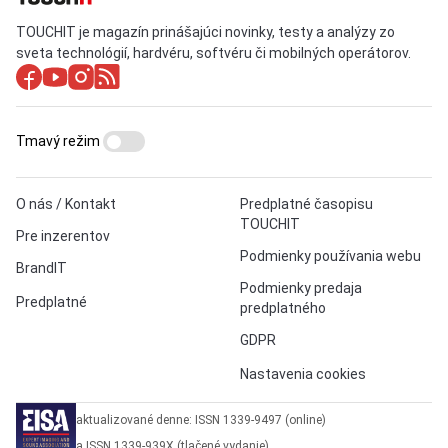
TOUCHIT je magazín prinášajúci novinky, testy a analýzy zo
sveta technológií, hardvéru, softvéru či mobilných operátorov.
Tmavý režim
O nás / Kontakt
Predplatné časopisu
TOUCHIT
Pre inzerentov
Podmienky používania webu
BrandIT
Podmienky predaja
Predplatné
predplatného
GDPR
Nastavenia cookies
aktualizované denne: ISSN 1339-9497 (online)
a ISSN 1339-939X (tlačené vydanie)