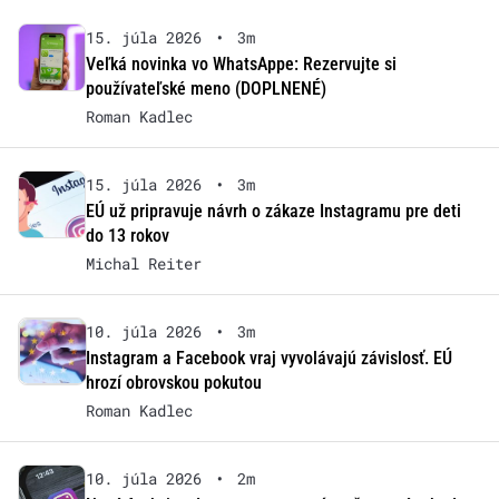
15. júla 2026
•
3m
Veľká novinka vo WhatsAppe: Rezervujte si
používateľské meno (DOPLNENÉ)
Roman Kadlec
15. júla 2026
•
3m
EÚ už pripravuje návrh o zákaze Instagramu pre deti
do 13 rokov
Michal Reiter
10. júla 2026
•
3m
Instagram a Facebook vraj vyvolávajú závislosť. EÚ
hrozí obrovskou pokutou
Roman Kadlec
10. júla 2026
•
2m