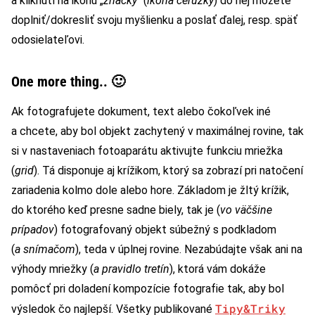
a kliknutí na ikonu „
značky
“ (
ikona ceruzky
) do nej môžete
doplniť/dokresliť svoju myšlienku a poslať ďalej, resp. späť
odosielateľovi.
One more thing.. 🙂
Ak fotografujete dokument, text alebo čokoľvek iné
a chcete, aby bol objekt zachytený v maximálnej rovine, tak
si v nastaveniach fotoaparátu aktivujte funkciu mriežka
(
grid
). Tá disponuje aj krížikom, ktorý sa zobrazí pri natočení
zariadenia kolmo dole alebo hore. Základom je žltý krížik,
do ktorého keď presne sadne biely, tak je (
vo väčšine
prípadov
) fotografovaný objekt súbežný s podkladom
(
a snímačom
), teda v úplnej rovine. Nezabúdajte však ani na
výhody mriežky (
a pravidlo tretín
), ktorá vám dokáže
pomôcť pri doladení kompozície fotografie tak, aby bol
Tipy&Triky
výsledok čo najlepší. Všetky publikované