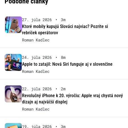
Podobné články
27. júla 2026
•
3m
Ktoré mobily kupujú Slováci najviac? Pozrite si
rebríček operátorov
Roman Kadlec
24. júla 2026
•
8m
Apple to zatajil: Nová Siri funguje aj v slovenčine
Roman Kadlec
22. júla 2026
•
2m
Revolučný iPhone k 20. výročiu: Apple vraj chystá nový
dizajn aj najväčší displej
Roman Kadlec
19. júla 2026
•
3m