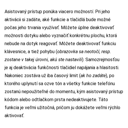
Asistovaný prístup ponúka viacero možností. Pri jeho
aktivácii si zadáte, aké funkcie a tlačidlá bude možné
počas jeho trvania využívať. Môžete úplne deaktivovať
možnosti dotyku alebo vyznačiť konkrétnu plochu, ktorá
nebude na dotyk reagovať. Môžete deaktivovať funkciu
klávesnice, a tiež pohybu (
obrazovka sa neotočí, resp.
zostane v takej úrovni, akú ste nastavili
). Samozrejmosťou
je aj deaktivácia funkčnosti tlačidiel napájania a hlasitosti.
Nakoniec zostáva už iba časový limit (
ak ho zadáte
), po
ktorého uplynutí sa ozve tón a všetky funkcie telefónu
zostanú nepoužiteľné do momentu, kým asistovaný prístup
kódom alebo odtlačkom prsta nedeaktivujete. Táto
funkcia je veľmi užitočná, pričom ju dokážete veľmi rýchlo
aktivovať.