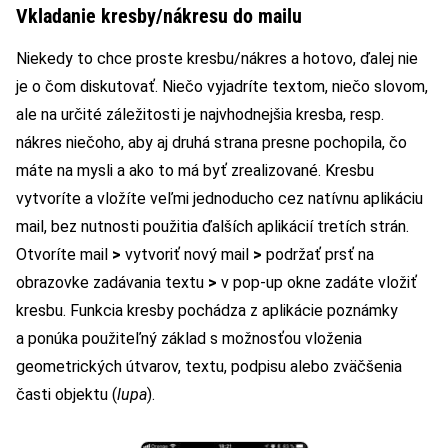
Vkladanie kresby/nákresu do mailu
Niekedy to chce proste kresbu/nákres a hotovo, ďalej nie
je o čom diskutovať. Niečo vyjadríte textom, niečo slovom,
ale na určité záležitosti je najvhodnejšia kresba, resp.
nákres niečoho, aby aj druhá strana presne pochopila, čo
máte na mysli a ako to má byť zrealizované. Kresbu
vytvoríte a vložíte veľmi jednoducho cez natívnu aplikáciu
mail, bez nutnosti použitia ďalších aplikácií tretích strán.
Otvoríte mail
>
vytvoriť nový mail
>
podržať prsť na
obrazovke zadávania textu
>
v pop-up okne zadáte vložiť
kresbu. Funkcia kresby pochádza z aplikácie poznámky
a ponúka použiteľný základ s možnosťou vloženia
geometrických útvarov, textu, podpisu alebo zväčšenia
časti objektu (
lupa
).