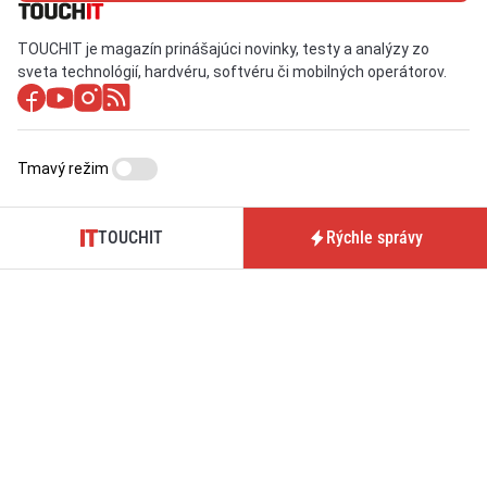
TOUCHIT je magazín prinášajúci novinky, testy a analýzy zo
sveta technológií, hardvéru, softvéru či mobilných operátorov.
Tmavý režim
TOUCHIT
Rýchle správy
O nás / Kontakt
Predplatné časopisu
TOUCHIT
Pre inzerentov
Podmienky používania webu
BrandIT
Podmienky predaja
Predplatné
predplatného
GDPR
Nastavenia cookies
aktualizované denne: ISSN 1339-9497 (online)