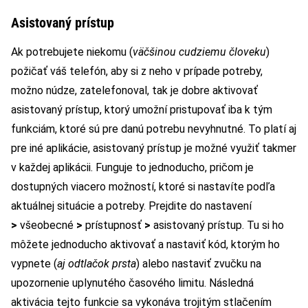
Asistovaný prístup
Ak potrebujete niekomu (
väčšinou cudziemu človeku
)
požičať váš telefón, aby si z neho v prípade potreby,
možno núdze, zatelefonoval, tak je dobre aktivovať
asistovaný prístup, ktorý umožní pristupovať iba k tým
funkciám, ktoré sú pre danú potrebu nevyhnutné. To platí aj
pre iné aplikácie, asistovaný prístup je možné využiť takmer
v každej aplikácii. Funguje to jednoducho, pričom je
dostupných viacero možností, ktoré si nastavíte podľa
aktuálnej situácie a potreby. Prejdite do nastavení
>
všeobecné
>
prístupnosť
>
asistovaný prístup. Tu si ho
môžete jednoducho aktivovať a nastaviť kód, ktorým ho
vypnete (
aj odtlačok prsta
) alebo nastaviť zvučku na
upozornenie uplynutého časového limitu. Následná
aktivácia tejto funkcie sa vykonáva trojitým stlačením