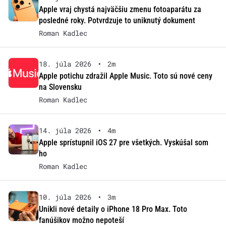
Apple vraj chystá najväčšiu zmenu fotoaparátu za
posledné roky. Potvrdzuje to uniknutý dokument
Roman Kadlec
18. júla 2026
•
2m
Apple potichu zdražil Apple Music. Toto sú nové ceny
na Slovensku
Roman Kadlec
14. júla 2026
•
4m
Apple sprístupnil iOS 27 pre všetkých. Vyskúšal som
ho
Roman Kadlec
10. júla 2026
•
3m
Unikli nové detaily o iPhone 18 Pro Max. Toto
fanúšikov možno nepoteší