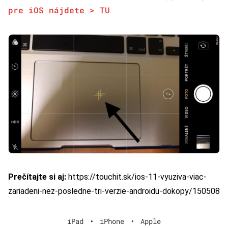
pre iOS nájdete > TU
.
Prečítajte si aj:
https://touchit.sk/ios-11-vyuziva-viac-
zariadeni-nez-posledne-tri-verzie-androidu-dokopy/150508
iPad
•
iPhone
•
Apple