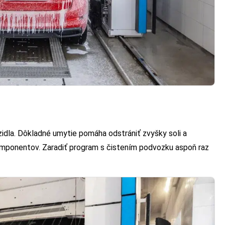
idla. Dôkladné umytie pomáha odstrániť zvyšky soli a
komponentov. Zaradiť program s čistením podvozku aspoň raz