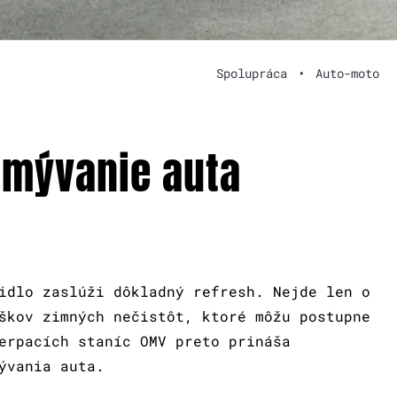
Spolupráca
•
Auto-moto
umývanie auta
idlo zaslúži dôkladný refresh. Nejde len o
škov zimných nečistôt, ktoré môžu postupne
erpacích staníc OMV preto prináša
ývania auta.