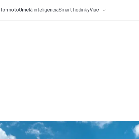
uto-moto
Umelá inteligencia
Smart hodinky
Viac
HLO BY VÁS ZAUJÍMAŤ
lačové správy
4. augusta 2026
•
3m
PET fľaše a plechov
ADÁVANIA
ktorej čerpačke
Zadajte frázu pre vyhľadanie
Ondrej Macko