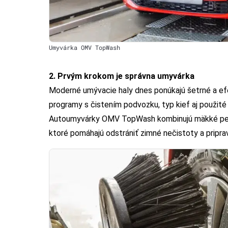
Umyvárka OMV TopWash
2. Prvým krokom je správna umyvárka
Moderné umývacie haly dnes ponúkajú šetrné a efe
programy s čistením podvozku, typ kief aj použité
Autoumyvárky OMV TopWash kombinujú mäkké peno
ktoré pomáhajú odstrániť zimné nečistoty a priprav