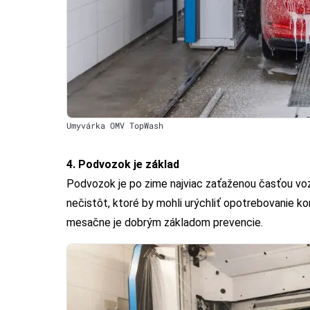
Umyvárka OMV TopWash
4. Podvozok je základ
Podvozok je po zime najviac zaťaženou časťou voz
nečistôt, ktoré by mohli urýchliť opotrebovanie 
mesačne je dobrým základom prevencie.