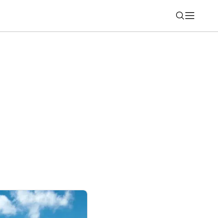
Nájsť
ky vrátite už aj pri tankovaní. Vieme na