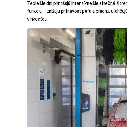
Teplejšie dni prinášajú intenzívnejšie slnečné žiare
funkciu – znižujú priľnavosť peľu a prachu, uľahču
vlhkosťou.