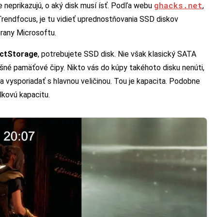
ghacks.net
le neprikazujú, o aký disk musí ísť. Podľa webu
,
Trendfocus, je tu vidieť uprednostňovania SSD diskov
trany Microsoftu.
ectStorage
, potrebujete SSD disk. Nie však klasický SATA
išné pamäťové čipy. Nikto vás do kúpy takéhoto disku nenúti,
a vysporiadať s hlavnou veličinou. Tou je kapacita. Podobne
elkovú kapacitu.