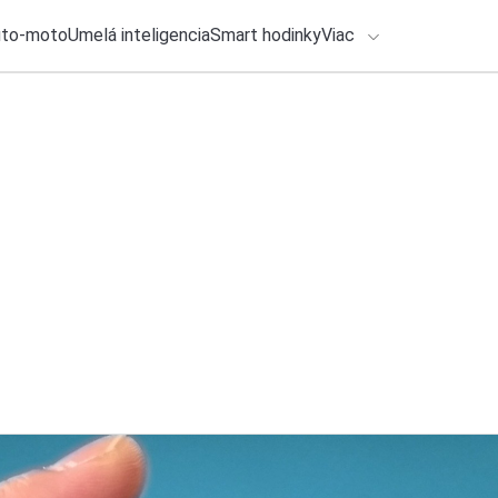
uto-moto
Umelá inteligencia
Smart hodinky
Viac
HLO BY VÁS ZAUJÍMAŤ
lačové správy
5. augusta 2026
•
2m
ADÁVANIA
Hra DOOM beží v ďal
Michal Reiter
Zadajte frázu pre vyhľadanie