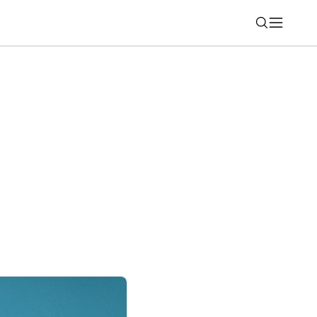
Nájsť
šej aplikácii, toto by ste neuhádli