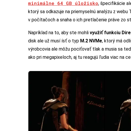
minimálne 64 GB úložisko
, špecifikácie a
ktorý sa odkazuje na priemyselnú analýzu z webu 
v počítačoch a snaha o ich pretlačenie práve zo s
Napríklad na to, aby ste mohli
využiť funkciu Dir
disk ale už musí ísť o typ
M.2 NVMe
, ktorý má odl
výrobcovia ale môžu pociťovať tlak a musia sa ted
ako pri megapixeloch, aj tu reagujú ľudia viac na c