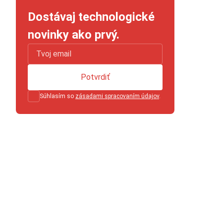
Dostávaj technologické
novinky ako prvý.
Potvrdiť
Súhlasím so
zásadami spracovaním údajov
.