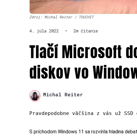
Zdroj: Michal Reiter / TOUCHIT
4. júla 2022
•
2m čítanie
Tlačí Microsoft 
diskov vo Window
Michal Reiter
Pravdepodobne väčšina z vás už SSD 
S príchodom Windows 11 sa rozvírila hladina deba