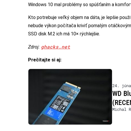
Windows 10 mal problémy so spúšťaním a komfortn
Kto potrebuje veľký objem na dáta, je lepšie použi
nebude výkon počítača kriviť pomalým otáčkovým 
SSD disk M.2 ich má 10× rýchlejšie.
ghacks.net
Zdroj:
Prečítajte si aj:
24. júna
WD Blu
(RECE
Michal R