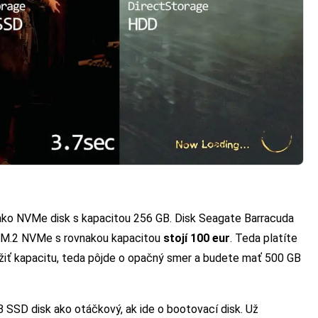
 ako NVMe disk s kapacitou 256 GB. Disk Seagate Barracuda
 M.2 NVMe s rovnakou kapacitou
stojí 100 eur
. Teda platíte
žiť kapacitu, teda pôjde o opačný smer a budete mať 500 GB
 SSD disk ako otáčkový, ak ide o bootovací disk. Už