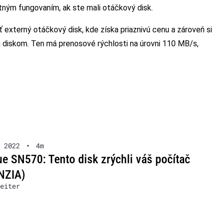
ým fungovaním, ak ste mali otáčkový disk.
ť externý otáčkový disk, kde získa priaznivú cenu a zároveň si
diskom. Ten má prenosové rýchlosti na úrovni 110 MB/s,
 2022
•
4m
e SN570: Tento disk zrýchli váš počítač
NZIA)
eiter