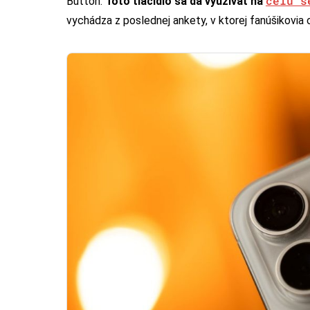
celú s
Button.
Toto tlačidlo sa dá využívať na
vychádza z poslednej ankety, v ktorej fanúšikovia