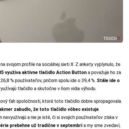
 svojom profile na sociálnej sieti X. Z ankety vyplynulo, že
5 využíva aktívne tlačidlo Action Button
a považuje ho za
26,8 % používateľov, pričom spolu ide o 39,4 %.
Stále ide o
 využívajú tlačidlo a skutočne v ňom vidia výhodu.
gový ťah spoločnosti, ktorá toto tlačidlo dobre spropagovala.
kmer zabudlo, že toto tlačidlo vôbec existuje
.
nevyužívajú a nie je isté, či si svojich používateľov získa v
série prebehne už tradične v septembri
a my sme zvedaví,