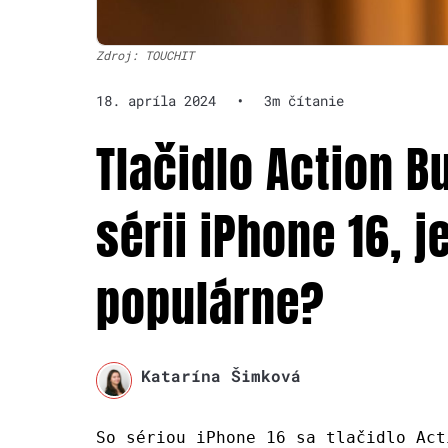
Zdroj: TOUCHIT
18. apríla 2024
•
3m čítanie
Tlačidlo Action B
sérii iPhone 16, j
populárne?
Katarína Šimková
So sériou iPhone 16 sa tlačidlo Act