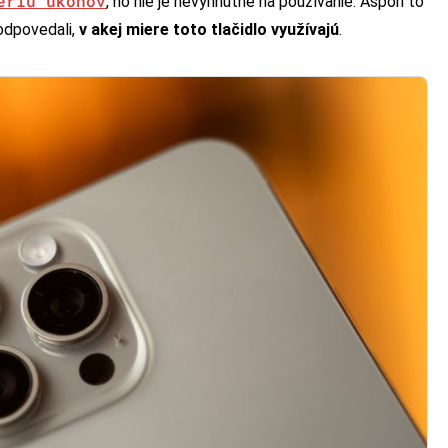
ériu úkonov
, no nie je nevyhnutné na používanie. Aspoň to
 odpovedali,
v akej miere toto tlačidlo využívajú
.