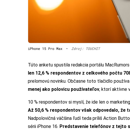
iPhone 15 Pro Max
•
Zdroj: TOUCHIT
Túto anketu spustila redakcia portálu MacRumors na
len 12,6 % respondentov z celkového počtu 708
prelomovú novinku. Občasne toto tlačidlo používa 
menej ako polovicu používateľov
, ktorí aktívne
10 % respondentov si myslí, že ide len o marketin
Až 50,6 % respondentov však odpovedalo, že ta
Nadpolovičná väčšina ľudí teda príliš Action Button 
sérii iPhone 16.
Predstavenie telefónov z tejto 