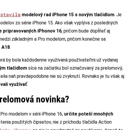
dstavila
modelový rad iPhone 15 s novým tlačidlom
. Je
modelov zo série iPhone 15. Ako však vyplýva z posledných
rie pripravovaných iPhonov 16
, pričom bude dopĺňať aj
 medzi základným a Pro modelom, pričom konečne sa
e A18
.
ktorá by bola každodenne využívaná používateľmi už vydanej
ým tlačidlom
síce na začiatku bol označovaný za prelomový,
telia naň pravdepodobne nie sú zvyknutí. Rovnako je tu však aj
vali využívať
.
 prelomová novinka?
 Pro modelom v sérii iPhone 16,
určite poteší mnohých
tenia použitých čipsetov, nie z príchodu tlačidla Action