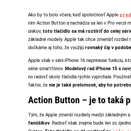
pre
Ako by to bolo včera, keď spoločnosť Apple
ním Action Button a nachádza sa len v Pro verzii 
únikov,
toto tlačidlo sa má rozšíriť do celej sé
základné modely. Apple tak chce zmenšiť rozdiel
dočkáme aj toho, že využijú
rovnaký čip v podob
Apple však v sérii iPhone 16 neprinesie funkciu, 
série smartfónov.
Modelový rad iPhone 15 s nov
no radosť okolo tlačidla rýchlo vyprchala. Používa
faktor, že
nie je také prelomové, aby ho potrebo
Action Button – je to taká
Tým, že Apple zmenší rozdiely medzi základným a
fanúšikov
. Radosť však zrejme bude len zo zjedno