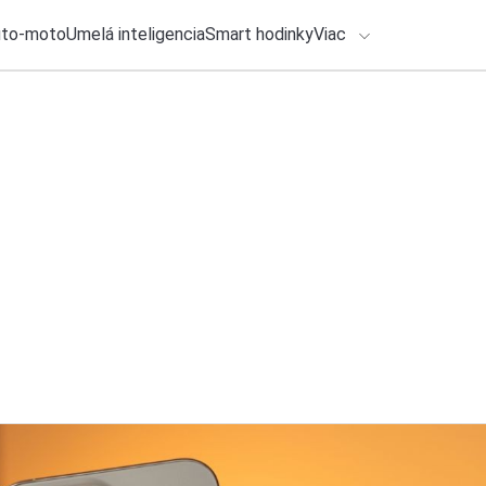
uto-moto
Umelá inteligencia
Smart hodinky
Viac
HLO BY VÁS ZAUJÍMAŤ
lačové správy
3. augusta 2026
•
2m
Novela zákona o PZ
ADÁVANIA
vám pomôže ušetri
Zadajte frázu pre vyhľadanie
Katarína Šimková