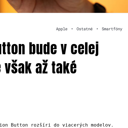
Apple
•
Ostatné
•
Smartfóny
utton bude v celej
e však až také
ion Button rozšíri do viacerých modelov.