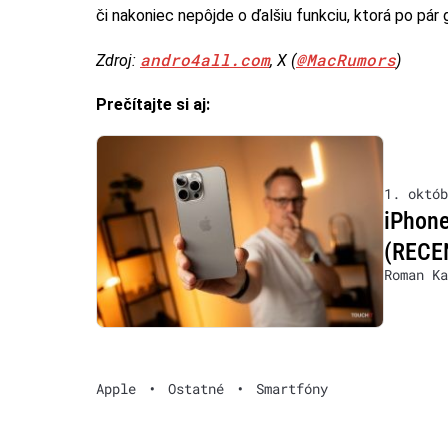
či nakoniec nepôjde o ďalšiu funkciu, ktorá po pá
andro4all.com
@MacRumors
Zdroj:
, X (
)
Prečítajte si aj:
1. októb
iPhone
(RECE
Roman Ka
Apple
•
Ostatné
•
Smartfóny