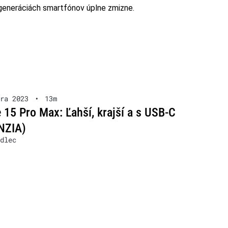
r generáciách smartfónov úplne zmizne.
ra 2023
•
13m
 15 Pro Max: Ľahší, krajší a s USB-C
NZIA)
dlec