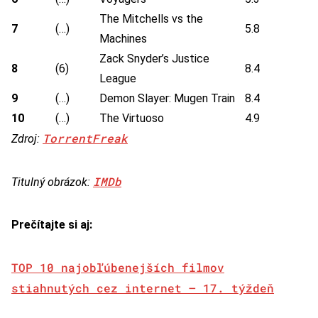
The Mitchells vs the
7
(…)
5.8
Machines
Zack Snyder’s Justice
8
(6)
8.4
League
9
(…)
Demon Slayer: Mugen Train
8.4
10
(…)
The Virtuoso
4.9
TorrentFreak
Zdroj:
IMDb
Titulný obrázok:
Prečítajte si aj:
TOP 10 najobľúbenejších filmov
stiahnutých cez internet – 17. týždeň