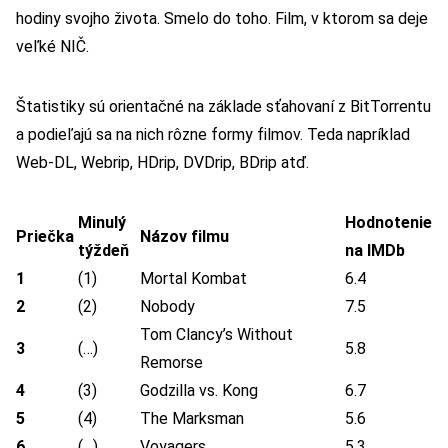
hodiny svojho života. Smelo do toho. Film, v ktorom sa deje
veľké NIČ.
Štatistiky sú orientačné na základe sťahovaní z BitTorrentu
a podieľajú sa na nich rôzne formy filmov. Teda napríklad
Web-DL, Webrip, HDrip, DVDrip, BDrip atď.
Minulý
Hodnotenie
Priečka
Názov filmu
týždeň
na IMDb
1
(1)
Mortal Kombat
6.4
2
(2)
Nobody
7.5
Tom Clancy’s Without
3
(…)
5.8
Remorse
4
(3)
Godzilla vs. Kong
6.7
5
(4)
The Marksman
5.6
6
(…)
Voyagers
5.3