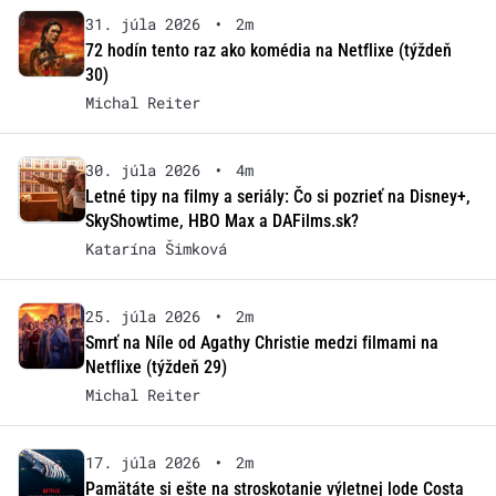
31. júla 2026
•
2m
72 hodín tento raz ako komédia na Netflixe (týždeň
30)
Michal Reiter
30. júla 2026
•
4m
Letné tipy na filmy a seriály: Čo si pozrieť na Disney+,
SkyShowtime, HBO Max a DAFilms.sk?
Katarína Šimková
25. júla 2026
•
2m
Smrť na Níle od Agathy Christie medzi filmami na
Netflixe (týždeň 29)
Michal Reiter
17. júla 2026
•
2m
Pamätáte si ešte na stroskotanie výletnej lode Costa