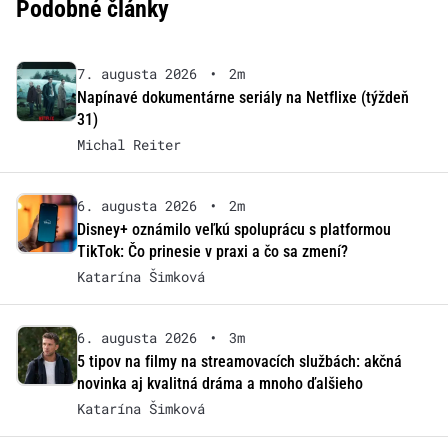
Podobné články
7. augusta 2026
•
2m
Napínavé dokumentárne seriály na Netflixe (týždeň
31)
Michal Reiter
6. augusta 2026
•
2m
Disney+ oznámilo veľkú spoluprácu s platformou
TikTok: Čo prinesie v praxi a čo sa zmení?
Katarína Šimková
6. augusta 2026
•
3m
5 tipov na filmy na streamovacích službách: akčná
novinka aj kvalitná dráma a mnoho ďalšieho
Katarína Šimková