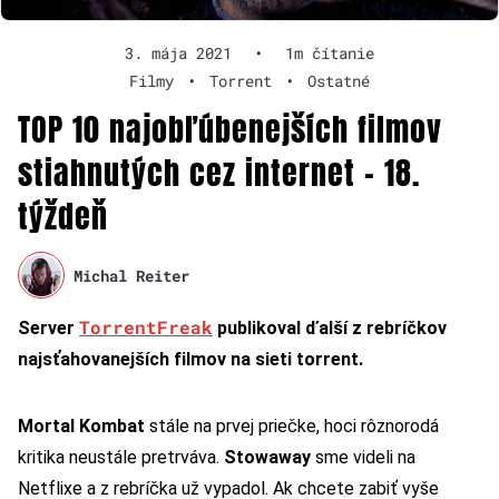
3. mája 2021
•
1m čítanie
Filmy
•
Torrent
•
Ostatné
TOP 10 najobľúbenejších filmov
stiahnutých cez internet – 18.
týždeň
Michal Reiter
TorrentFreak
Server
publikoval ďalší z rebríčkov
najsťahovanejších filmov na sieti torrent.
Mortal Kombat
stále na prvej priečke, hoci rôznorodá
kritika neustále pretrváva.
Stowaway
sme videli na
Netflixe a z rebríčka už vypadol. Ak chcete zabiť vyše