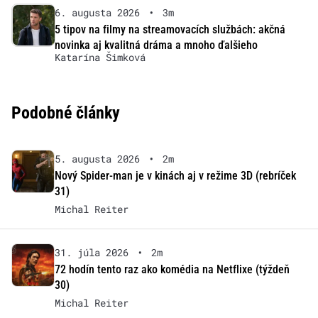
6. augusta 2026
•
3m
5 tipov na filmy na streamovacích službách: akčná
novinka aj kvalitná dráma a mnoho ďalšieho
Katarína Šimková
Podobné články
5. augusta 2026
•
2m
Nový Spider-man je v kinách aj v režime 3D (rebríček
31)
Michal Reiter
31. júla 2026
•
2m
72 hodín tento raz ako komédia na Netflixe (týždeň
30)
Michal Reiter