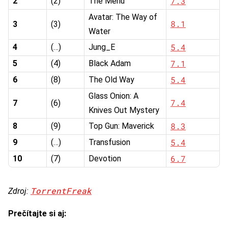
7.3
2
(2)
The Menu
Avatar: The Way of
8.1
3
(3)
Water
5.4
4
(…)
Jung_E
7.1
5
(4)
Black Adam
5.4
6
(8)
The Old Way
Glass Onion: A
7.4
7
(6)
Knives Out Mystery
8.3
8
(9)
Top Gun: Maverick
5.4
9
(…)
Transfusion
6.7
10
(7)
Devotion
TorrentFreak
Zdroj:
Prečítajte si aj: