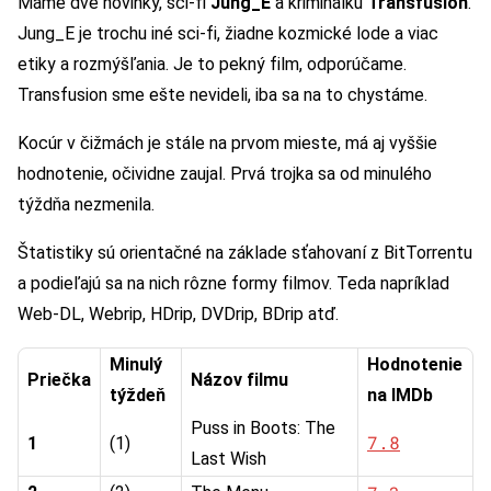
Máme dve novinky, sci-fi
Jung_E
a kriminálku
Transfusion
.
Jung_E je trochu iné sci-fi, žiadne kozmické lode a viac
etiky a rozmýšľania. Je to pekný film, odporúčame.
Transfusion sme ešte nevideli, iba sa na to chystáme.
Kocúr v čižmách je stále na prvom mieste, má aj vyššie
hodnotenie, očividne zaujal. Prvá trojka sa od minulého
týždňa nezmenila.
Štatistiky sú orientačné na základe sťahovaní z BitTorrentu
a podieľajú sa na nich rôzne formy filmov. Teda napríklad
Web-DL, Webrip, HDrip, DVDrip, BDrip atď.
Minulý
Hodnotenie
Priečka
Názov filmu
týždeň
na IMDb
Puss in Boots: The
7.8
1
(1)
Last Wish