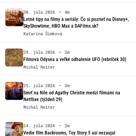
30. júla 2026
•
4m
Letné tipy na filmy a seriály: Čo si pozrieť na Disney+,
SkyShowtime, HBO Max a DAFilms.sk?
Katarína Šimková
29. júla 2026
•
2m
Filmová Odysea a veľké odhalenie UFO (rebríček 30)
Michal Reiter
25. júla 2026
•
2m
Smrť na Níle od Agathy Christie medzi filmami na
Netflixe (týždeň 29)
Michal Reiter
24. júla 2026
•
2m
Vedie film Backrooms, Toy Story 5 asi nezaujal