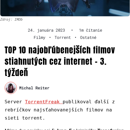
Zdroj: IMDb
24. januára 2023
•
1m čítanie
Filmy
•
Torrent
•
Ostatné
TOP 10 najobľúbenejších filmov
stiahnutých cez internet – 3.
týždeň
Michal Reiter
TorrentFreak
Server
publikoval ďalší z
rebríčkov najsťahovanejších filmov na
sieti torrent.