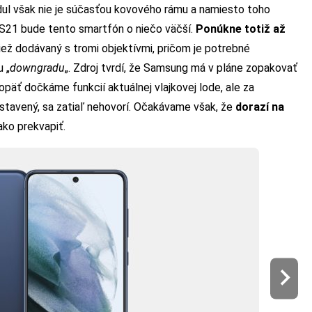
ul však nie je súčasťou kovového rámu a namiesto toho
 S21 bude tento smartfón o niečo väčší.
Ponúkne totiž až
ež dodávaný s tromi objektívmi, pričom je potrebné
 „
downgradu
„. Zdroj tvrdí, že Samsung má v pláne zopakovať
äť dočkáme funkcií aktuálnej vlajkovej lode, ale za
stavený, sa zatiaľ nehovorí. Očakávame však, že
dorazí na
ako prekvapiť.