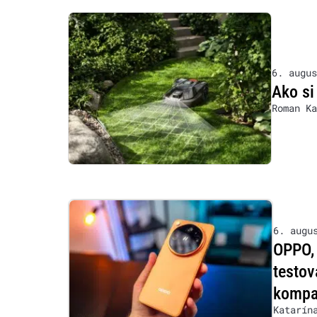
6. augus
Ako si
Roman Ka
6. augu
OPPO, 
testov
kompat
Katarín