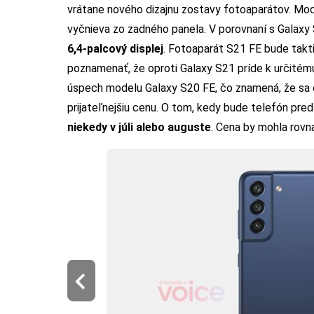
vrátane nového dizajnu zostavy fotoaparátov. Mod
vyčnieva zo zadného panela. V porovnaní s Galaxy
6,4-palcový displej
.
Fotoaparát S21 FE bude takti
poznamenať, že oproti Galaxy S21 príde k určitému
úspech modelu Galaxy S20 FE, čo znamená, že sa op
prijateľnejšiu cenu.
O tom, kedy bude telefón pred
niekedy v júli alebo auguste
. Cena by mohla rovn