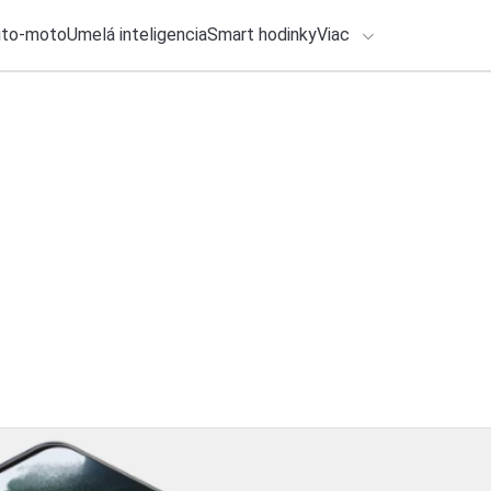
uto-moto
Umelá inteligencia
Smart hodinky
Viac
HLO BY VÁS ZAUJÍMAŤ
lačové správy
29. júla 2026
•
3m
ADÁVANIA
Tip na aplikáciu: Uš
barov s TasteTown
Zadajte frázu pre vyhľadanie
Katarína Šimková