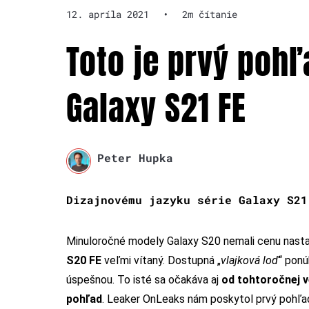
12. apríla 2021
•
2m čítanie
Toto je prvý poh
Galaxy S21 FE
Peter Hupka
Dizajnovému jazyku série Galaxy S21
Minuloročné modely Galaxy S20 nemali cenu nastav
S20 FE
veľmi vítaný. Dostupná „
vlajková loď
“ ponú
úspešnou. To isté sa očakáva aj
od tohtoročnej v
pohľad
.
Leaker OnLeaks nám poskytol prvý pohľad