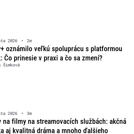
sta 2026
•
2m
+ oznámilo veľkú spoluprácu s platformou
: Čo prinesie v praxi a čo sa zmení?
a Šimková
sta 2026
•
3m
v na filmy na streamovacích službách: akčná
a aj kvalitná dráma a mnoho ďalšieho