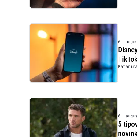
6. augu
Disney
TikTok
Katarín
6. augu
5 tipo
novink