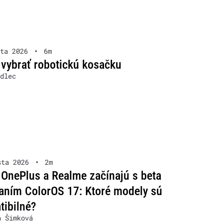
ta 2026
•
6m
 vybrať robotickú kosačku
dlec
sta 2026
•
2m
OnePlus a Realme začínajú s beta
aním ColorOS 17: Ktoré modely sú
ibilné?
a Šimková