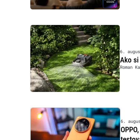
6. augus
Ako si
Roman Ka
6. augu
OPPO, 
testov