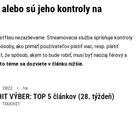
 alebo sú jeho kontroly na
Netflixu nezazlievame. Streamovacia služba sprísňuje kontroly
soby, ako primäť používateľov platiť viac, resp. platiť
kt, že spôsob, akým to bude robiť, musí byť naozaj férový a
jto téme sa dozviete v článku nižšie.
 2022
•
1m
T VÝBER: TOP 5 článkov (28. týždeň)
 TOUCHIT