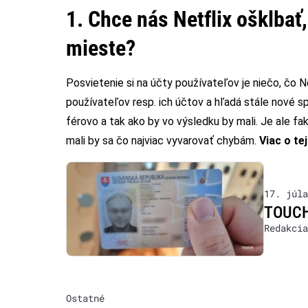
1. Chce nás Netflix ošklbať,
mieste?
Posvietenie si na účty používateľov je niečo, čo 
používateľov resp. ich účtov a hľadá stále nové spô
férovo a tak ako by vo výsledku by mali. Je ale fa
mali by sa čo najviac vyvarovať chybám.
Viac o te
17. júla
TOUCHI
Redakcia
Ostatné