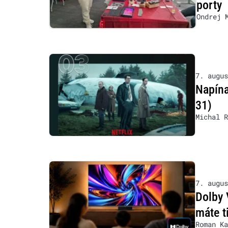
porty
Ondrej 
7. augus
Napína
31)
Michal R
7. augus
Dolby 
máte t
Roman Ka