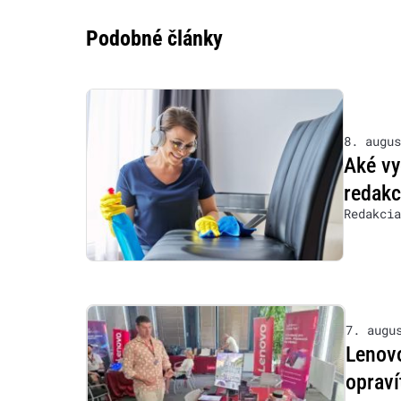
Podobné články
8. augus
Aké vy
redakc
Redakcia
7. augu
Lenovo
opraví