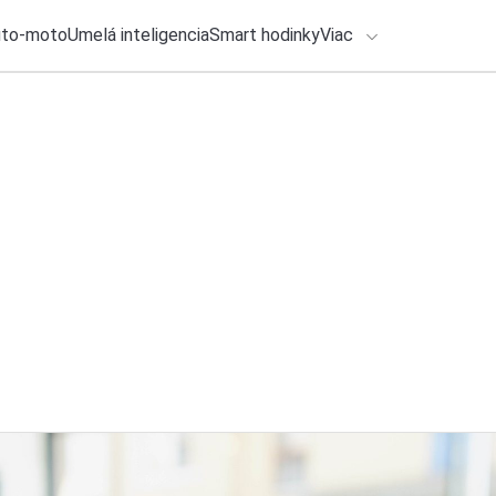
uto-moto
Umelá inteligencia
Smart hodinky
Viac
HLO BY VÁS ZAUJÍMAŤ
lačové správy
27. júla 2026
•
3m
Zabudnite na rediz
ADÁVANIA
výkon a zdravie
Zadajte frázu pre vyhľadanie
Roman Kadlec