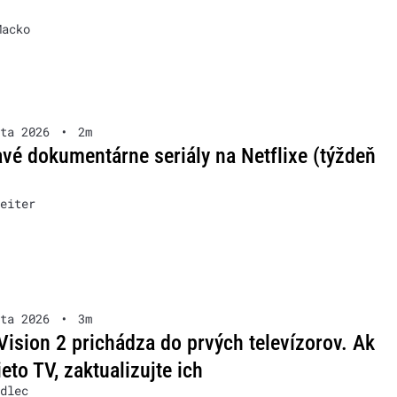
Macko
ta 2026
•
2m
vé dokumentárne seriály na Netflixe (týždeň
eiter
ta 2026
•
3m
Vision 2 prichádza do prvých televízorov. Ak
ieto TV, zaktualizujte ich
dlec