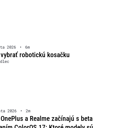
ta 2026
•
6m
 vybrať robotickú kosačku
dlec
sta 2026
•
2m
OnePlus a Realme začínajú s beta
aním ColorOS 17: Ktoré modely sú