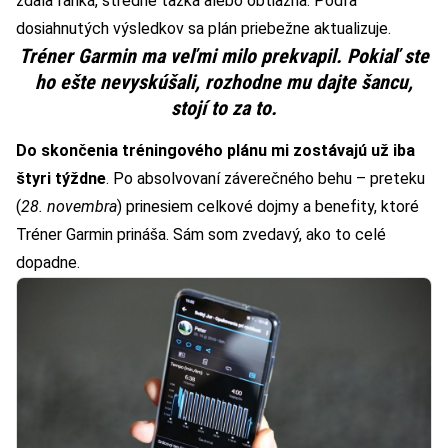
zdala ľahká, stredne ťažká alebo obtiažna. Podľa
dosiahnutých výsledkov sa plán priebežne aktualizuje.
Tréner Garmin ma veľmi milo prekvapil. Pokiaľ ste
ho ešte nevyskúšali, rozhodne mu dajte šancu,
stojí to za to.
Do skončenia tréningového plánu mi zostávajú už iba
štyri týždne
. Po absolvovaní záverečného behu – preteku
(
28. novembra
) prinesiem celkové dojmy a benefity, ktoré
Tréner Garmin prináša. Sám som zvedavý, ako to celé
dopadne.