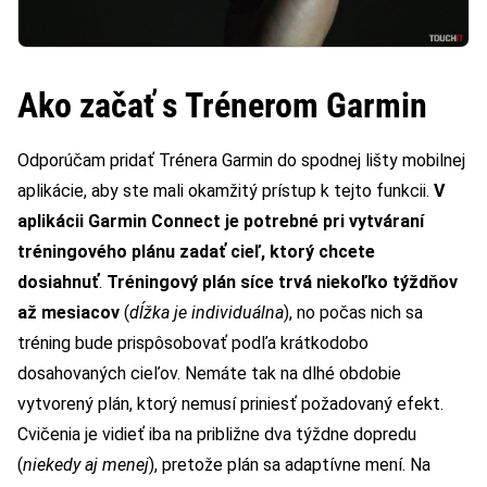
Ako začať s Trénerom Garmin
Odporúčam pridať Trénera Garmin do spodnej lišty mobilnej
aplikácie, aby ste mali okamžitý prístup k tejto funkcii.
V
aplikácii Garmin Connect je potrebné pri vytváraní
tréningového plánu zadať cieľ, ktorý chcete
dosiahnuť
.
Tréningový plán síce trvá niekoľko týždňov
až mesiacov
(
dĺžka je individuálna
), no počas nich sa
tréning bude prispôsobovať podľa krátkodobo
dosahovaných cieľov. Nemáte tak na dlhé obdobie
vytvorený plán, ktorý nemusí priniesť požadovaný efekt.
Cvičenia je vidieť iba na približne dva týždne dopredu
(
niekedy aj menej
), pretože plán sa adaptívne mení. Na