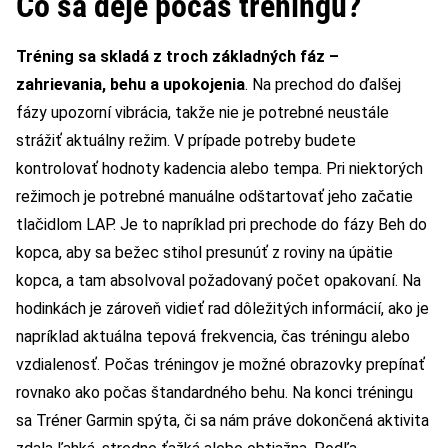
Čo sa deje počas tréningu?
Tréning sa skladá z troch základných fáz –
zahrievania, behu a upokojenia
. Na prechod do ďalšej
fázy upozorní vibrácia, takže nie je potrebné neustále
strážiť aktuálny režim. V prípade potreby budete
kontrolovať hodnoty kadencia alebo tempa. Pri niektorých
režimoch je potrebné manuálne odštartovať jeho začatie
tlačidlom LAP.
Je to napríklad pri prechode do fázy Beh do
kopca, aby sa bežec stihol presunúť z roviny na úpätie
kopca, a tam absolvoval požadovaný počet opakovaní.
Na
hodinkách je zároveň vidieť rad dôležitých informácií, ako je
napríklad aktuálna tepová frekvencia, čas tréningu alebo
vzdialenosť.
Počas tréningov je možné obrazovky prepínať
rovnako ako počas štandardného behu.
Na konci tréningu
sa Tréner Garmin spýta, či sa nám práve dokončená aktivita