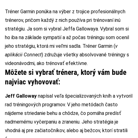
Tréner Garmin ponúka na výber z trojice profesionálnych
trénerov, pričom každý z nich používa pri trénovaní inú
stratégiu. Ja som si vybral Jeffa Gallowaya. Vybral som si
ho iba na základe sympatií a až počas tréningu som ocenil
jeho stratégiu, ktorá mi veľmi sadla. Tréner Garmin (
v
aplikácii Connect
) združuje všetky absolvované tréningy s
videonávodmi, ako trénovať efektívne.
Môžete si vybrať trénera, ktorý vám bude
najviac vyhovovať:
Jeff Galloway
napísal veľa špecializovaných kníh a vytvoril
rad tréningových programov. V jeho metódach často
nájdeme striedanie behu a chôdze, čo pomáha predísť
nadmernému vyčerpaniu a zraneniu. Jeho stratégia je
vhodná aj pre začiatočníkov, alebo aj bežcov, ktorí stratili