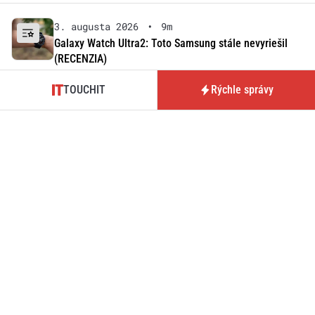
3. augusta 2026
•
9m
Galaxy Watch Ultra2: Toto Samsung stále nevyriešil
(RECENZIA)
Roman Kadlec
TOUCHIT
Rýchle správy
2. augusta 2026
•
3m
Samsung úplne zmenil aplikáciu Health. Nové funkcie
som otestoval na Galaxy Watch Ultra2
Roman Kadlec
TOUCHIT NEWSLETTER