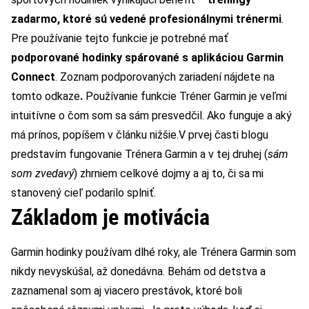
zadarmo, ktoré sú vedené profesionálnymi trénermi
.
Pre používanie tejto funkcie je potrebné mať
podporované hodinky spárované s aplikáciou Garmin
Connect
. Zoznam podporovaných zariadení nájdete na
tomto odkaze
.
Používanie funkcie Tréner Garmin je veľmi
intuitívne o čom som sa sám presvedčil. Ako funguje a aký
má prínos, popíšem v článku nižšie.
V prvej časti blogu
predstavím fungovanie Trénera Garmin a v tej druhej (
sám
som zvedavý
) zhrniem celkové dojmy a aj to, či sa mi
stanovený cieľ podarilo splniť.
Základom je motivácia
Garmin hodinky používam dlhé roky, ale Trénera Garmin som
nikdy nevyskúšal, až donedávna. Behám od detstva a
zaznamenal som aj viacero prestávok, ktoré boli