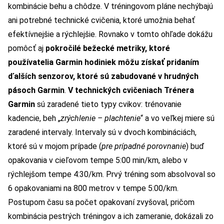
kombinácie behu a chôdze. V tréningovom pláne nechýbajú
ani potrebné technické cvičenia, ktoré umožnia behať
efektívnejšie a rýchlejšie. Rovnako v tomto ohľade dokážu
pomôcť aj
pokročilé bežecké metriky, ktoré
používatelia Garmin hodiniek môžu získať pridaním
ďalších senzorov, ktoré sú zabudované v hrudných
pásoch Garmin
.
V technických cvičeniach Trénera
Garmin
sú zaradené tieto typy cvikov: trénovanie
kadencie, beh „
zrýchlenie – plachtenie
“ a vo veľkej miere sú
zaradené intervaly.
Intervaly sú v dvoch kombináciách,
ktoré sú v mojom prípade (
pre prípadné porovnanie
) buď
opakovania v cieľovom tempe 5:00 min/km, alebo v
rýchlejšom tempe 4:30/km. Prvý tréning som absolvoval so
6 opakovaniami na 800 metrov v tempe 5:00/km.
Postupom času sa počet opakovaní zvyšoval, pričom
kombinácia pestrých tréningov a ich zameranie, dokázali zo