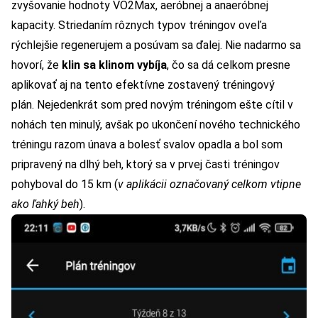
zvyšovanie hodnoty VO2Max, aeróbnej a anaeróbnej
kapacity.
Striedaním rôznych typov tréningov oveľa
rýchlejšie regenerujem a posúvam sa ďalej. Nie nadarmo sa
hovorí, že
klin sa klinom vybíja
, čo sa dá celkom presne
aplikovať aj na tento efektívne zostavený tréningový
plán.
Nejedenkrát som pred novým tréningom ešte cítil v
nohách ten minulý, avšak po ukončení nového technického
tréningu razom únava a bolesť svalov opadla a bol som
pripravený na dlhý beh, ktorý sa v prvej časti tréningov
pohyboval do 15 km (
v aplikácii označovaný celkom vtipne
ako ľahký beh
).