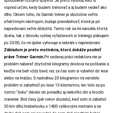
spôsobené rôznymi vplyvmi.
Je preto výhoda, keď si
vopred určím, kedy budem trénovať a aj budem vedieť ako
dlho. Okrem toho, že Garmin tréner je skutočne veľmi
efektívnym nástrojom, buduje pravidelnosť, ktorá je pri
napredovaní veľmi dôležitá. Tento rok sa mi narodila štvrtá
dcéra, tak z dôvodu vyššej vyťaženosti si tréningy plánujem
po 20:00, čo mi úplne vyhovuje a nebráni v napredovaní.
Základom je preto motivácia, ktorú dokáže posilniť
práve Tréner Garmin.
Pri sedavej práci redaktora nie je
problém naberať zbytočné kilogramy doslova na počkanie a
keďže ma beh vždy bavil, raz za čas som si vybehol do lesa
alebo na hrádzu. S nadváhou 20 kilogramov mi nerobilo
problém si zabehnúť po lese 15 kilometrov, len telo sa po
tomto “
šoku
” dávalo do poriadku aj niekoľko dní a hrozilo
zranenie. Boli časy (
pár rokov dozadu
), keď som si zabehol
30 km dlhú hrebeňovku s 1400 výškovými metrami a na