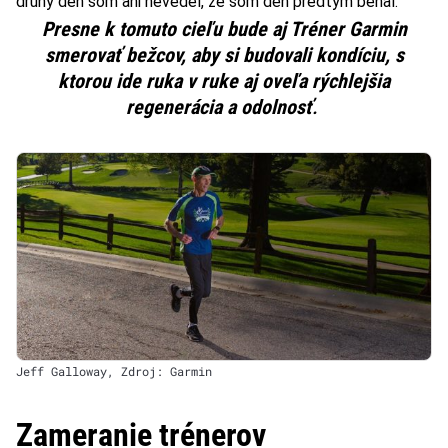
druhý deň som ani nevedel, že som deň predtým behal.
Presne k tomuto cieľu bude aj Tréner Garmin
smerovať bežcov, aby si budovali kondíciu, s
ktorou ide ruka v ruke aj oveľa rýchlejšia
regenerácia a odolnosť
.
Jeff Galloway, Zdroj: Garmin
Zameranie trénerov