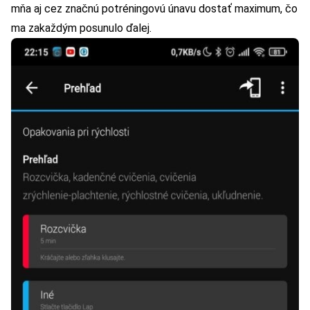
mňa aj cez značnú potréningovú únavu dostať maximum, čo
ma zakaždým posunulo ďalej.