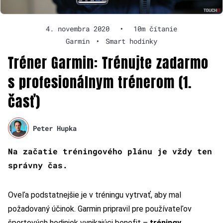
4. novembra 2020
•
10m čítanie
Garmin
•
Smart hodinky
Tréner Garmin: Trénujte zadarmo
s profesionálnym trénerom (1.
časť)
Peter Hupka
Na začatie tréningového plánu je vždy ten
správny čas.
Oveľa podstatnejšie je v tréningu vytrvať, aby mal
požadovaný účinok. Garmin pripravil pre používateľov
športových hodiniek vynikajúci benefit –
tréningy