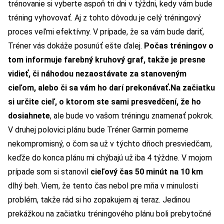
trénovanie si vyberte aspoň tri dni v týždni, kedy vám bude
tréning vyhovovať.
Aj z tohto dôvodu je celý tréningový
proces veľmi efektívny. V prípade, že sa vám bude dariť,
Tréner vás dokáže posunúť ešte ďalej.
Počas tréningov o
tom informuje farebný kruhový graf, takže je presne
vidieť, či náhodou nezaostávate za stanoveným
cieľom, alebo či sa vám ho darí prekonávať.
Na začiatku
si určite cieľ, o ktorom ste sami presvedčení, že ho
dosiahnete
, ale bude vo vašom tréningu znamenať pokrok.
V druhej polovici plánu bude Tréner Garmin pomerne
nekompromisný, o čom sa už v týchto dňoch presviedčam,
keďže do konca plánu mi chýbajú už iba 4 týždne.
V mojom
prípade som si stanovil
cieľový čas 50 minút na 10 km
dlhý beh. Viem, že tento čas nebol pre mňa v minulosti
problém, takže rád si ho zopakujem aj teraz. Jedinou
prekážkou na začiatku tréningového plánu boli prebytočné