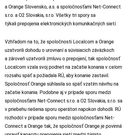
a Orange Slovensko, a.s. a spoločnosťami Net-Connect
s.r.o. a O2 Slovakia, s.r.o. Všetky tri spory sa
týkali prepojenia elektronických komunikačných sietí.
Vzhľadom na to, že spoločnosti Localcom a Orange
uzatvorili dohodu o urovnaní a súvisiacich záväzkoch
a zároveň uzatvorili zmluvu o prepojení, tak spoločnosť
Localcom vzala svoj podnet na začatie konania v celom
rozsahu späť a požiadala RÚ, aby konanie zastavil.
Spoločnosť Orange súhlasila so späť vzatím návrhu na
začatie konania. Podobne aj v prípade sporu medzi
spoločnosťami Net-Connect s.r.o. a O2 Slovakia, s.r.o. sa
v priebehu riešenia sporu operátori napokon dohodli. RÚ
rozhodol v prípade sporu medzi spoločnosťami Net-
Connect a Orange tak, že spoločnosť Orange je povinná
upraviť kapacitu prepojenia sietí medzi týmito