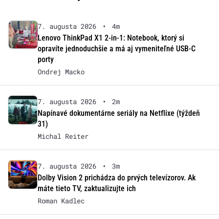
7. augusta 2026
•
4m
Lenovo ThinkPad X1 2-in-1: Notebook, ktorý si
opravíte jednoduchšie a má aj vymeniteľné USB-C
porty
Ondrej Macko
7. augusta 2026
•
2m
Napínavé dokumentárne seriály na Netflixe (týždeň
31)
Michal Reiter
7. augusta 2026
•
3m
Dolby Vision 2 prichádza do prvých televízorov. Ak
máte tieto TV, zaktualizujte ich
Roman Kadlec