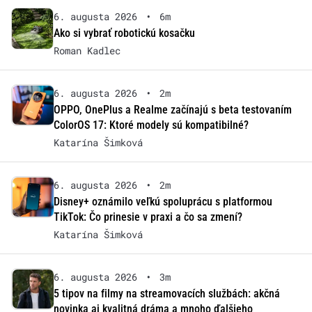
6. augusta 2026
•
6m
Ako si vybrať robotickú kosačku
Roman Kadlec
6. augusta 2026
•
2m
OPPO, OnePlus a Realme začínajú s beta testovaním
ColorOS 17: Ktoré modely sú kompatibilné?
Katarína Šimková
6. augusta 2026
•
2m
Disney+ oznámilo veľkú spoluprácu s platformou
TikTok: Čo prinesie v praxi a čo sa zmení?
Katarína Šimková
6. augusta 2026
•
3m
5 tipov na filmy na streamovacích službách: akčná
novinka aj kvalitná dráma a mnoho ďalšieho