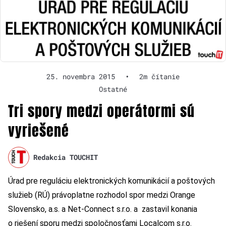
25. novembra 2015
•
2m čítanie
Ostatné
Tri spory medzi operátormi sú
vyriešené
Redakcia TOUCHIT
Úrad pre reguláciu elektronických komunikácií a poštových
služieb (RÚ) právoplatne rozhodol spor medzi Orange
Slovensko, a.s. a Net-Connect s.r.o. a zastavil konania
o riešení sporu medzi spoločnosťami Localcom s.r.o.