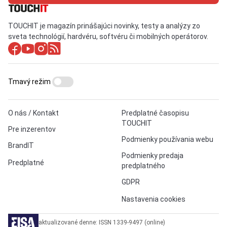
TOUCHIT je magazín prinášajúci novinky, testy a analýzy zo
sveta technológií, hardvéru, softvéru či mobilných operátorov.
Tmavý režim
O nás / Kontakt
Predplatné časopisu
TOUCHIT
Pre inzerentov
Podmienky používania webu
BrandIT
Podmienky predaja
Predplatné
predplatného
GDPR
Nastavenia cookies
aktualizované denne: ISSN 1339-9497 (online)