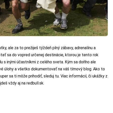
tky, ale za to prežiješ týždeň plný zábavy, adrenalínu a
ať sa do vopred určenej destinácie, ktorou je tento rok
lu s inými účastníkmi z celého sveta. Kým sa doňho ale
avé úlohy a všetko dokumentovať na váš tímový blog. Ako to
per sa ti môže prihodiť, sleduj
tu
. Viac informácií, či ukážky z
jdeš vždy aj na
redbull.sk
.