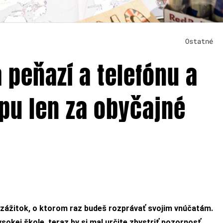
Ostatné
a peňazí a telefónu a
pu len za obyčajné
j zážitok, o ktorom raz budeš rozprávať svojim vnúčatám.
sokej škole, teraz by si mal určite zbystriť pozornosť.