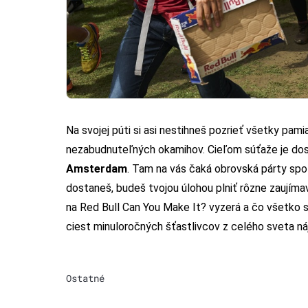
Na svojej púti si asi nestihneš pozrieť všetky pamia
nezabudnuteľných okamihov. Cieľom súťaže je dost
Amsterdam
. Tam na vás čaká obrovská párty spo
dostaneš, budeš tvojou úlohou plniť rôzne zaujím
na Red Bull Can You Make It? vyzerá a čo všetko su
ciest minuloročných šťastlivcov z celého sveta ná
Ostatné