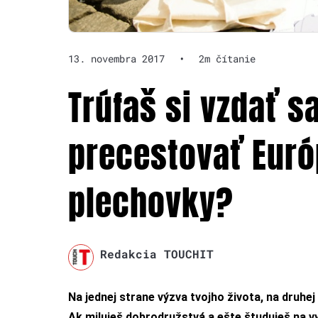
13. novembra 2017
•
2m čítanie
Trúfaš si vzdať s
precestovať Euró
plechovky?
Redakcia TOUCHIT
Na jednej strane výzva tvojho života, na druhe
Ak miluješ dobrodružstvá a ešte študuješ na vy