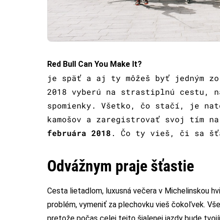
Red Bull Can You Make It?
je späť a aj ty môžeš byť jedným zo
2018 vyberú na strastiplnú cestu, n
spomienky. Všetko, čo stačí, je nat
kamošov a zaregistrovať svoj tím n
februára 2018
. Čo ty vieš, či sa šť
Odvážnym praje šťastie
Cesta lietadlom, luxusná večera v Michelinskou hv
problém, vymeniť za plechovku vieš čokoľvek. Všetk
pretože počas celej tejto šialenej jazdy bude tvojí