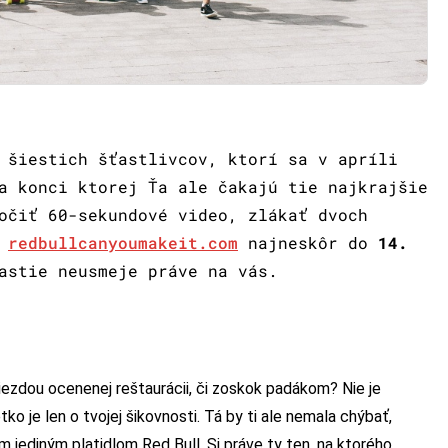
 šiestich šťastlivcov, ktorí sa v apríli
a konci ktorej Ťa ale čakajú tie najkrajšie
očiť 60-sekundové video, zlákať dvoch
a
redbullcanyoumakeit.com
najneskôr do
14.
astie neusmeje práve na vás.
iezdou ocenenej reštaurácii, či zoskok padákom? Nie je
o je len o tvojej šikovnosti. Tá by ti ale nemala chýbať,
m jediným platidlom Red Bull. Si práve ty ten, na ktorého