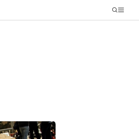
Nájsť
e jednoduchšie nájsť skladbu vo vašom