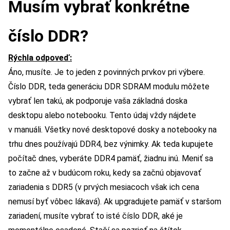
Musím vybrať konkrétne
číslo DDR?
Rýchla odpoveď:
Áno, musíte. Je to jeden z povinných prvkov pri výbere.
Číslo DDR, teda generáciu DDR SDRAM modulu môžete
vybrať len takú, ak podporuje vaša základná doska
desktopu alebo notebooku. Tento údaj vždy nájdete
v manuáli. Všetky nové desktopové dosky a notebooky na
trhu dnes používajú DDR4, bez výnimky. Ak teda kupujete
počítač dnes, vyberáte DDR4 pamäť, žiadnu inú. Meniť sa
to začne až v budúcom roku, kedy sa začnú objavovať
zariadenia s DDR5 (v prvých mesiacoch však ich cena
nemusí byť vôbec lákavá). Ak upgradujete pamäť v staršom
zariadení, musíte vybrať to isté číslo DDR, aké je