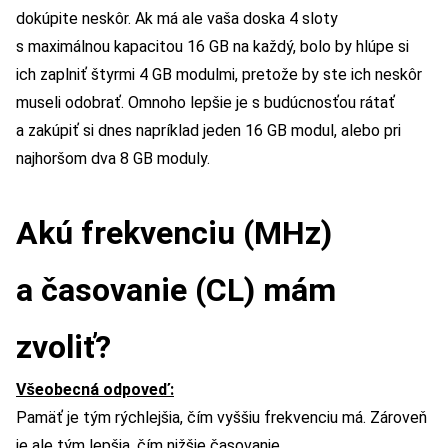
dokúpite neskôr. Ak má ale vaša doska 4 sloty
s maximálnou kapacitou 16 GB na každý, bolo by hlúpe si
ich zaplniť štyrmi 4 GB modulmi, pretože by ste ich neskôr
museli odobrať. Omnoho lepšie je s budúcnosťou rátať
a zakúpiť si dnes napríklad jeden 16 GB modul, alebo pri
najhoršom dva 8 GB moduly.
Akú frekvenciu (MHz)
a časovanie (CL) mám
zvoliť?
Všeobecná odpoveď:
Pamäť je tým rýchlejšia, čím vyššiu frekvenciu má. Zároveň
je ale tým lepšia, čím nižšie časovanie