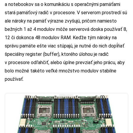
a notebookov sa o komunikáciu s operačnými pamäťami
stará pamäťový radič v procesore. V serverom prostredí sú
ale nároky na pamäť výrazne zvyšujú, pričom namiesto
bežných 1 až 4 modulov môže serverová doska používať 8,
12 či dokonca 48 modulov RAM. Keďže tým nároky na
správu pamäte ešte viac stúpajú, je nutné do nich dopĺňať
špeciálny register (buffer), ktorého úlohou je radič
v procesore odľahčiť, alebo úplne prevziať jeho prácu, aby
bolo možné takéto veľké množstvo modulov stabilne
používať.