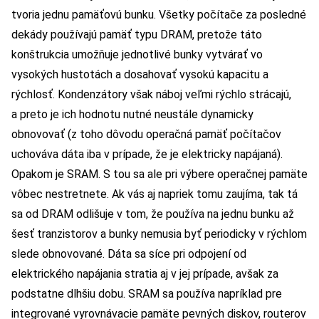
tvoria jednu pamäťovú bunku. Všetky počítače za posledné
dekády používajú pamäť typu DRAM, pretože táto
konštrukcia umožňuje jednotlivé bunky vytvárať vo
vysokých hustotách a dosahovať vysokú kapacitu a
rýchlosť. Kondenzátory však náboj veľmi rýchlo strácajú,
a preto je ich hodnotu nutné neustále dynamicky
obnovovať (z toho dôvodu operačná pamäť počítačov
uchováva dáta iba v prípade, že je elektricky napájaná).
Opakom je SRAM. S tou sa ale pri výbere operačnej pamäte
vôbec nestretnete. Ak vás aj napriek tomu zaujíma, tak tá
sa od DRAM odlišuje v tom, že používa na jednu bunku až
šesť tranzistorov a bunky nemusia byť periodicky v rýchlom
slede obnovované. Dáta sa síce pri odpojení od
elektrického napájania stratia aj v jej prípade, avšak za
podstatne dlhšiu dobu. SRAM sa používa napríklad pre
integrované vyrovnávacie pamäte pevných diskov, routerov