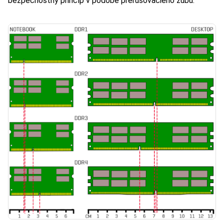
bezpečnostný princíp v podobe prerušovacieho zubu.