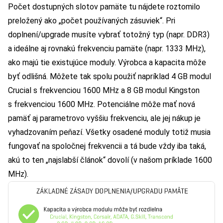
Počet dostupných slotov pamäte tu nájdete roztomilo
preložený ako „počet používaných zásuviek“. Pri
doplnení/upgrade musíte vybrať totožný typ (napr. DDR3)
a ideálne aj rovnakú frekvenciu pamäte (napr. 1333 MHz),
ako majú tie existujúce moduly. Výrobca a kapacita môže
byť odlišná. Môžete tak spolu použiť napríklad 4 GB modul
Crucial s frekvenciou 1600 MHz a 8 GB modul Kingston
s frekvenciou 1600 MHz. Potenciálne môže mať nová
pamäť aj parametrovo vyššiu frekvenciu, ale jej nákup je
vyhadzovaním peňazí. Všetky osadené moduly totiž musia
fungovať na spoločnej frekvencii a tá bude vždy iba taká,
akú to ten „najslabší článok“ dovolí (v našom príklade 1600
MHz).