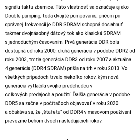
signálu taktu zbernice. Táto vlastnosť sa označuje aj ako
Double pumping, teda dvojité pumpovanie, pričom pri
správnej frekvencii je DDR SDRAM schopná dosiahnuť
takmer dvojnásobný dátový tok ako klasická SDRAM
s jednoduchým časovaním. Prvá generácia DDR bola
dostupná od roku 2000, druhá generácia v podobe DDR2 od
roku 2003, tretia generácia DDR3 od roku 2007 a aktuálna
4 generácia (DDR4 SDRAM) prišla na trh v roku 2013. Vo
všetkých prípadoch trvalo niekoľko rokov, kým nová
generácia vytlačila svojho predchodcu v
celkových predajoch a použití. Ďalšia generácia v podobe
DDR5 sa začne v počítačoch objavovať v roku 2020
a očakáva sa, že „štafetu“ od DDR4 v masovom používaní
prevezme behom dvoch nasledujúcich rokov.