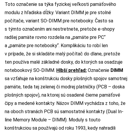
Toto označenie sa týka fyzickej veľkosti pamäťového
modulu z hľadiska dĺžky. Variant DIMM je pre stolné
počítače, variant SO-DIMM pre notebooky. Často sa
s týmto označením ani nestretnete, pretože e-shopy
radšej pamäte rovno rozdelia na „pamäte pre PC“
a „pamäte pre notebooky“. Komplikáciu to robí len
v prípade, že si skladáte malý počítač do dlane, pretože
ten používa malé základné dosky, do ktorých sa osadzuje
notebookový SO-DIMM.
Hlbší prehľad:
Označenie
DIMM
sa vzťahuje na konštrukciu dosky plošných spojov samotnej
pamäte, teda tej zelenej či modrej platničky (PCB – doska
plošných spojov), na ktorej sú osadené čierne pamäťové
čipy a medené kontakty. Názov DIMM vychádza z toho, že
na oboch stranách PCB sú samostatné kontakty (Dual In-
line Memory Module – DIMM). Moduly s touto
konštrukciou sa používajú od roku 1993, kedy nahradili