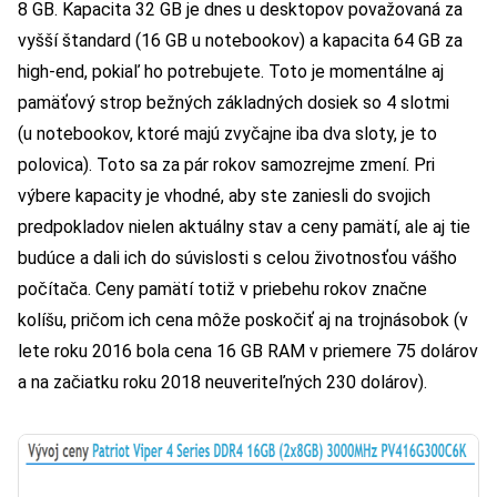
8 GB. Kapacita 32 GB je dnes u desktopov považovaná za
vyšší štandard (16 GB u notebookov) a kapacita 64 GB za
high-end, pokiaľ ho potrebujete. Toto je momentálne aj
pamäťový strop bežných základných dosiek so 4 slotmi
(u notebookov, ktoré majú zvyčajne iba dva sloty, je to
polovica). Toto sa za pár rokov samozrejme zmení. Pri
výbere kapacity je vhodné, aby ste zaniesli do svojich
predpokladov nielen aktuálny stav a ceny pamätí, ale aj tie
budúce a dali ich do súvislosti s celou životnosťou vášho
počítača. Ceny pamätí totiž v priebehu rokov značne
kolíšu, pričom ich cena môže poskočiť aj na trojnásobok (v
lete roku 2016 bola cena 16 GB RAM v priemere 75 dolárov
a na začiatku roku 2018 neuveriteľných 230 dolárov).