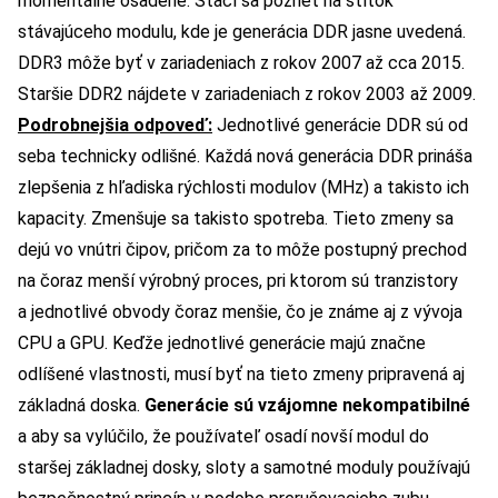
momentálne osadené. Stačí sa pozrieť na štítok
stávajúceho modulu, kde je generácia DDR jasne uvedená.
DDR3 môže byť v zariadeniach z rokov 2007 až cca 2015.
Staršie DDR2 nájdete v zariadeniach z rokov 2003 až 2009.
Podrobnejšia odpoveď:
Jednotlivé generácie DDR sú od
seba technicky odlišné. Každá nová generácia DDR prináša
zlepšenia z hľadiska rýchlosti modulov (MHz) a takisto ich
kapacity. Zmenšuje sa takisto spotreba. Tieto zmeny sa
dejú vo vnútri čipov, pričom za to môže postupný prechod
na čoraz menší výrobný proces, pri ktorom sú tranzistory
a jednotlivé obvody čoraz menšie, čo je známe aj z vývoja
CPU a GPU. Keďže jednotlivé generácie majú značne
odlíšené vlastnosti, musí byť na tieto zmeny pripravená aj
základná doska.
Generácie sú vzájomne nekompatibilné
a aby sa vylúčilo, že používateľ osadí novší modul do
staršej základnej dosky, sloty a samotné moduly používajú