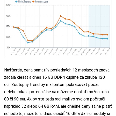
Našťastie, cena pamätí v posledných 12 mesiacoch znova
začala klesať a dnes 16 GB DDR4 kúpime za zhruba 120
eur. Zostupný trend by mal pritom pokračovať počas
celého roka a potenciálne sa môžeme dostať možno aj na
80 či 90 eur. Ak by ste teda radi mali vo svojom počítači
napríklad 32 alebo 64 GB RAM, ale dnešné ceny za ne platiť
nehodláte, môžete si dnes osadiť 16 GB a ďalšie moduly si