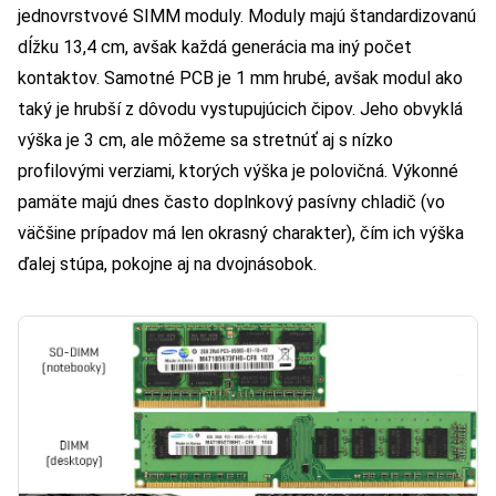
jednovrstvové SIMM moduly. Moduly majú štandardizovanú
dĺžku 13,4 cm, avšak každá generácia ma iný počet
kontaktov. Samotné PCB je 1 mm hrubé, avšak modul ako
taký je hrubší z dôvodu vystupujúcich čipov. Jeho obvyklá
výška je 3 cm, ale môžeme sa stretnúť aj s nízko
profilovými verziami, ktorých výška je polovičná. Výkonné
pamäte majú dnes často doplnkový pasívny chladič (vo
väčšine prípadov má len okrasný charakter), čím ich výška
ďalej stúpa, pokojne aj na dvojnásobok.