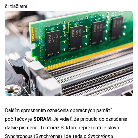
či tlačiarní.
Ďalším spresnením označenia operačných pamätí
počítačov je
SDRAM
. Je vidieť, že pribudlo do označenia
ďalšie písmeno. Tentoraz S, ktoré reprezentuje slovo
Synchronous (Synchrónna). Ide teda o
Synchrónnu