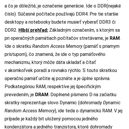
a čo je dôležité, je označenie generácie. Ide o DDR(nejaké
číslo). Súčasné počítače používajú DDR4. Pre tie staršie
desktopy a notebooky budete musieť vyberať DDR3 či
DDR2.
Hlbší prehľad:
Základným označením, s ktorým sa
pri operačných pamätiach počítačov stretávame, je
RAM
.
Ide o skratku
Random Access Memory
(pamäť s priamym
prístupom), čo znamená, že ide o typ pamäťového
mechanizmu, ktorý môže dáta ukladať a čítať
v akomkoľvek poradí a rovnako rýchlo. S touto skratkou
operačnú pamäť určite aj poznáte a je úplne správna.
Podkategóriou RAM, respektíve jej špecifickým
prevedením, je
DRAM
. Doplnené písmeno D na začiatku
skratky reprezentuje slovo Dynamic (dohromady
Dynamic
Random Access Memory
), ide teda o dynamickú RAM. V jej
prípade je každý bit uložený pomocou jedného
kondenzátora a jedného tranzistora, ktoré dohromady