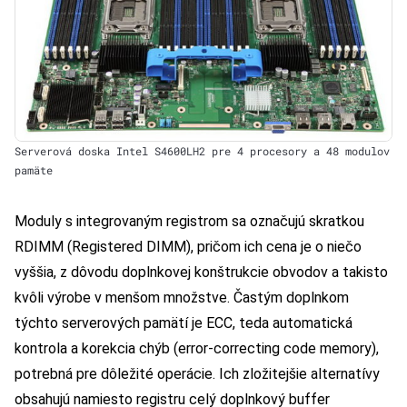
Serverová doska Intel S4600LH2 pre 4 procesory a 48 modulov
pamäte
Moduly s integrovaným registrom sa označujú skratkou
RDIMM (Registered DIMM), pričom ich cena je o niečo
vyššia, z dôvodu doplnkovej konštrukcie obvodov a takisto
kvôli výrobe v menšom množstve. Častým doplnkom
týchto serverových pamätí je ECC, teda automatická
kontrola a korekcia chýb (error-correcting code memory),
potrebná pre dôležité operácie. Ich zložitejšie alternatívy
obsahujú namiesto registru celý doplnkový buffer