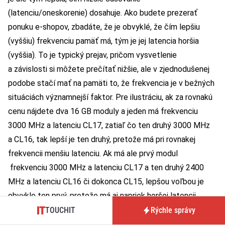
(latenciu/oneskorenie) dosahuje. Ako budete prezerať
ponuku e-shopov, zbadáte, že je obvyklé, že čím lepšiu
(vyššiu) frekvenciu pamäť má, tým je jej latencia horšia
(vyššia). To je typický prejav, pričom vysvetlenie
a závislosti si môžete prečítať nižšie, ale v zjednodušenej
podobe stačí mať na pamäti to, že frekvencia je v bežných
situáciách významnejší faktor. Pre ilustráciu, ak za rovnakú
cenu nájdete dva 16 GB moduly a jeden má frekvenciu
3000 MHz a latenciu CL17, zatiaľ čo ten druhý 3000 MHz
a CL16, tak lepší je ten druhý, pretože má pri rovnakej
frekvencii menšiu latenciu. Ak má ale prvý modul
frekvenciu 3000 MHz a latenciu CL17 a ten druhý 2400
MHz a latenciu CL16 či dokonca CL15, lepšou voľbou je
obvykle ten prvý, pretože má aj napriek horšej latencii
omnoho vyššiu frekvenciu, čo je podstatnejšie.
TOUCHIT
Rýchle správy
Zapamätajte si však, že aj keď sú tieto parametre dôležité,