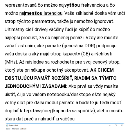
reprezentovaná čo možno
naj
vyššou
frekvenciou
a čo
možno
naj
menšou
latenciou
. Vaša základné doska vám určí
strop týchto parametrov, takže ju nemožno ignorovať.
Ultimátny cieľ drvivej väčšiny ľudí je kúpiť čo možno
najlepší produkt, za čo najmenej peňazí. Vždy ale musíte
začať zistením, aké pamäte (generácia DDR) podporuje
vaša doska a aký majú strop kapacity (GB) a rýchlosti
(MHz). Až následne sa rozhodnete pre svoj cenový strop,
ktorý ste pri nákupe ochotný akceptovať.
AK CHCEM
EXISTUJÚCU PAMÄŤ ROZŠÍRIŤ, RIADIM SA TÝMITO
JEDNODUCHÝMI ZÁSADAMI:
Ako prvé sa vždy musíte
uistiť, či je vo vašom notebooku/desktope ešte nejaký
voľný slot pre ďalší modul pamäte a budete ju teda môcť
doplniť k tej stávajúcej (kapacita sa spočíta), alebo musíte
starú dať preč a nahradiť ju väčšou.