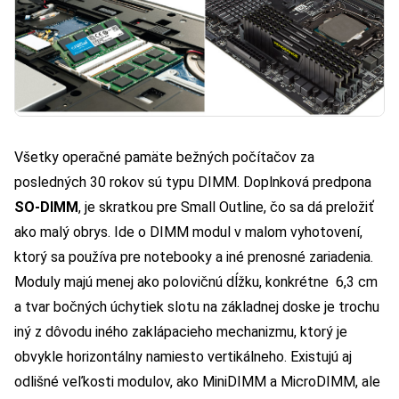
Všetky operačné pamäte bežných počítačov za
posledných 30 rokov sú typu DIMM. Doplnková predpona
SO-DIMM
, je skratkou pre Small Outline, čo sa dá preložiť
ako malý obrys. Ide o DIMM modul v malom vyhotovení,
ktorý sa používa pre notebooky a iné prenosné zariadenia.
Moduly majú menej ako polovičnú dĺžku, konkrétne 6,3 cm
a tvar bočných úchytiek slotu na základnej doske je trochu
iný z dôvodu iného zaklápacieho mechanizmu, ktorý je
obvykle horizontálny namiesto vertikálneho. Existujú aj
odlišné veľkosti modulov, ako MiniDIMM a MicroDIMM, ale