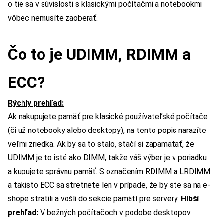
o tie sa v súvislosti s klasickými počítačmi a notebookmi
vôbec nemusíte zaoberať.
Čo to je UDIMM, RDIMM a
ECC?
Rýchly prehľad:
Ak nakupujete pamäť pre klasické používateľské počítače
(či už notebooky alebo desktopy), na tento popis narazíte
veľmi zriedka. Ak by sa to stalo, stačí si zapamätať, že
UDIMM je to isté ako DIMM, takže váš výber je v poriadku
a kupujete správnu pamäť. S označením RDIMM a LRDIMM
a takisto ECC sa stretnete len v prípade, že by ste sa na e-
shope stratili a vošli do sekcie pamätí pre servery.
Hlbší
prehľad:
V bežných počítačoch v podobe desktopov