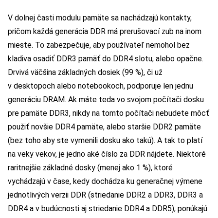
V dolnej časti modulu pamäte sa nachádzajú kontakty,
pričom každá generácia DDR má prerušovací zub na inom
mieste. To zabezpečuje, aby používateľ nemohol bez
kladiva osadiť DDR3 pamäť do DDR4 slotu, alebo opačne.
Drvivá väčšina základných dosiek (99 %), či už
v desktopoch alebo notebookoch, podporuje len jednu
generáciu DRAM. Ak máte teda vo svojom počítači dosku
pre pamäte DDR3, nikdy na tomto počítači nebudete môcť
použiť novšie DDR4 pamäte, alebo staršie DDR2 pamäte
(bez toho aby ste vymenili dosku ako takú). A tak to platí
na veky vekov, je jedno aké číslo za DDR nájdete. Niektoré
raritnejšie základné dosky (menej ako 1 %), ktoré
vychádzajú v čase, kedy dochádza ku generačnej výmene
jednotlivých verzii DDR (striedanie DDR2 a DDR3, DDR3 a
DDR4 a v budúcnosti aj striedanie DDR4 a DDR5), ponúkajú