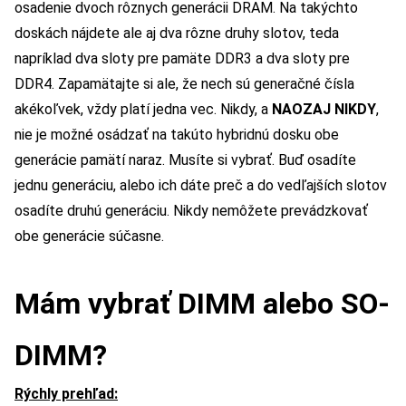
osadenie dvoch rôznych generácii DRAM. Na takýchto
doskách nájdete ale aj dva rôzne druhy slotov, teda
napríklad dva sloty pre pamäte DDR3 a dva sloty pre
DDR4. Zapamätajte si ale, že nech sú generačné čísla
akékoľvek, vždy platí jedna vec. Nikdy, a
NAOZAJ NIKDY
,
nie je možné osádzať na takúto hybridnú dosku obe
generácie pamätí naraz. Musíte si vybrať. Buď osadíte
jednu generáciu, alebo ich dáte preč a do vedľajších slotov
osadíte druhú generáciu. Nikdy nemôžete prevádzkovať
obe generácie súčasne.
Mám vybrať DIMM alebo SO-
DIMM?
Rýchly prehľad: