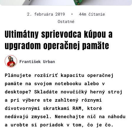
2. februára 2019
•
44m čítanie
Ostatné
Ultimátny sprievodca kúpou a
upgradom operačnej pamäte
František Urban
Plánujete rozšíriť kapacitu operačnej
pamäte na svojom notebooku alebo v
desktope? Skladáte novučičký herný stroj
a pri výbere ste zahltený rôznymi
divotvornými skratkami RAM, ktoré
nedávajú zmysel. Nenechajte nič na náhodu
a urobte si poriadok v tom, čo je čo.