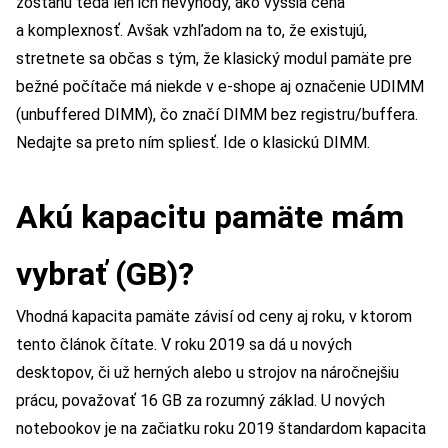
zostanú teda len ich nevýhody, ako vyššia cena
a komplexnosť. Avšak vzhľadom na to, že existujú,
stretnete sa občas s tým, že klasický modul pamäte pre
bežné počítače má niekde v e-shope aj označenie UDIMM
(unbuffered DIMM), čo značí DIMM bez registru/buffera.
Nedajte sa preto ním spliesť. Ide o klasickú DIMM.
Akú kapacitu pamäte mám
vybrať (GB)?
Vhodná kapacita pamäte závisí od ceny aj roku, v ktorom
tento článok čítate. V roku 2019 sa dá u nových
desktopov, či už herných alebo u strojov na náročnejšiu
prácu, považovať 16 GB za rozumný základ. U nových
notebookov je na začiatku roku 2019 štandardom kapacita