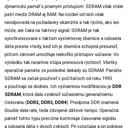
dynamickú pamäť s priamym prístupom
. SDRAM však stále
patrí medzi DRAM aj RAM. Na rozdiel od nich však
neodpovedá na požiadavky okamžite a tak rýchlo, ako len
môže, ale čaká na taktový signál. SDRAM je tak
synchronizovaná s taktom systémovej zbernice a odosiela
dáta presne vtedy, keď ich je zbernica schopná presunúť,
pričom zároveň umožňuje niekoľko prístupov súčasne. Vo
výsledku tak razantne stúpa prenosová rýchlosť. Všetky
operačné pamäte za posledné dekády sú SDRAM. Pamäte
SDRAM sa začali používať v počítačoch od roku 1993
a používajú sa dodnes. Ich významnou modifikáciou je
DDR
SDRAM
, ktorá dala vzniknúť súčasnému generačnému
číslovaniu (
DDR2, DDR3, DDR4
). Predpona DDR znamená
Double data rate
, teda zdvojené dátové tempo. Operačná
pamäť tohto typu precízne kontroluje časovanie signálu
a odosiela dáta v dvoch cykloch. Pri vzostupe a pri poklese