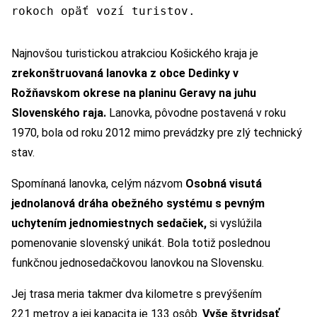
rokoch opäť vozí turistov.
Najnovšou turistickou atrakciou Košického kraja je
zrekonštruovaná lanovka z obce Dedinky v
Rožňavskom okrese na planinu Geravy
na juhu
Slovenského raja
.
Lanovka, pôvodne postavená v roku
1970, bola od roku 2012 mimo prevádzky pre zlý technický
stav.
Spomínaná lanovka, celým názvom
Osobná visutá
jednolanová dráha obežného systému s pevným
uchytením jednomiestnych sedačiek,
si vyslúžila
pomenovanie slovenský unikát. Bola totiž poslednou
funkčnou jednosedačkovou lanovkou na Slovensku.
Jej trasa meria takmer dva kilometre s prevýšením
221 metrov a jej kapacita je 133 osôb.
Vyše štyridsať