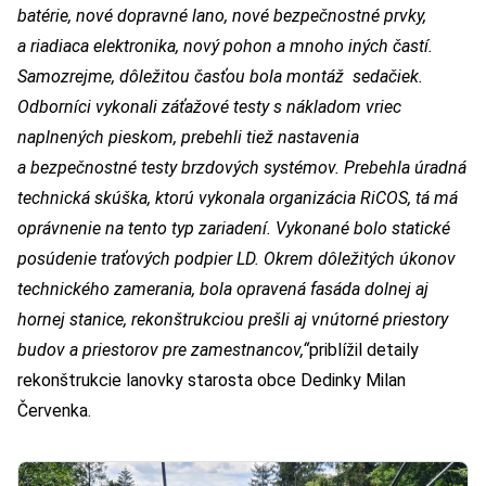
batérie, nové dopravné lano, nové bezpečnostné prvky,
a riadiaca elektronika, nový pohon a mnoho iných častí.
Samozrejme, dôležitou časťou bola montáž sedačiek.
Odborníci vykonali záťažové testy s nákladom vriec
naplnených pieskom, prebehli tiež nastavenia
a bezpečnostné testy brzdových systémov. Prebehla úradná
technická skúška, ktorú vykonala organizácia RiCOS, tá má
oprávnenie na tento typ zariadení. Vykonané bolo statické
posúdenie traťových podpier LD. Okrem dôležitých úkonov
technického zamerania, bola opravená fasáda dolnej aj
hornej stanice, rekonštrukciou prešli aj vnútorné priestory
budov a priestorov pre zamestnancov,“
priblížil detaily
rekonštrukcie lanovky starosta obce Dedinky Milan
Červenka.