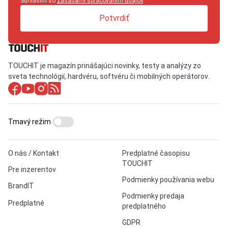
Súhlasím so
zásadami spracovaním údajov
.
Potvrdiť
TOUCHIT je magazín prinášajúci novinky, testy a analýzy zo
sveta technológií, hardvéru, softvéru či mobilných operátorov.
Tmavý režim
O nás / Kontakt
Predplatné časopisu
TOUCHIT
Pre inzerentov
Podmienky používania webu
BrandIT
Podmienky predaja
Predplatné
predplatného
GDPR