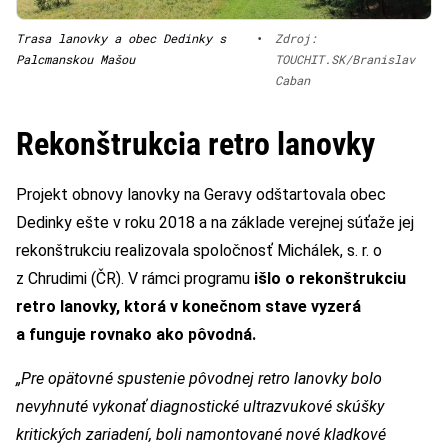
Trasa lanovky a obec Dedinky s
•
Zdroj:
Palcmanskou Mašou
TOUCHIT.SK/Branislav
Caban
Rekonštrukcia retro lanovky
Projekt obnovy lanovky na Geravy odštartovala obec
Dedinky ešte v roku 2018 a na základe verejnej súťaže jej
rekonštrukciu realizovala spoločnosť Michálek, s. r. o
z Chrudimi (ČR). V rámci programu
išlo o rekonštrukciu
retro lanovky, ktorá v konečnom stave vyzerá
a funguje rovnako ako pôvodná.
„Pre opätovné spustenie pôvodnej retro lanovky bolo
nevyhnuté vykonať diagnostické ultrazvukové skúšky
kritických zariadení, boli namontované nové kladkové