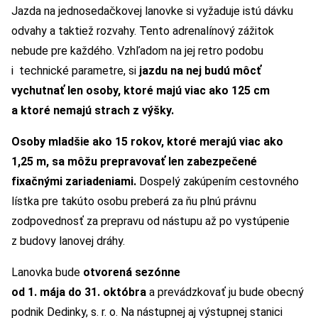
Jazda na jednosedačkovej lanovke si vyžaduje istú dávku
odvahy a taktiež rozvahy. Tento adrenalínový zážitok
nebude pre každého. Vzhľadom na jej retro podobu
i technické parametre, si
jazdu na nej budú môcť
vychutnať len osoby, ktoré majú viac ako 125 cm
a ktoré nemajú strach z výšky.
Osoby mladšie ako 15 rokov, ktoré merajú viac ako
1,25 m, sa môžu prepravovať len zabezpečené
fixačnými zariadeniami.
Dospelý zakúpením cestovného
lístka pre takúto osobu preberá za ňu plnú právnu
zodpovednosť za prepravu od nástupu až po vystúpenie
z budovy lanovej dráhy.
Lanovka bude
otvorená sezónne
od 1.
mája
do 31.
októbra
a prevádzkovať ju bude obecný
podnik Dedinky, s. r. o. Na nástupnej aj výstupnej stanici