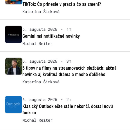
TikTok: Čo prinesie v praxi a čo sa zmení?
Katarína Šimková
6. augusta 2026
•
1m
Gemini má notifikačné novinky
Michal Reiter
6. augusta 2026
•
3m
5 tipov na filmy na streamovacích službách: akčná
novinka aj kvalitná dráma a mnoho ďalšieho
Katarína Šimková
6. augusta 2026
•
2m
Klasický Outlook ešte stále nekončí, dostal novú
funkciu
Michal Reiter