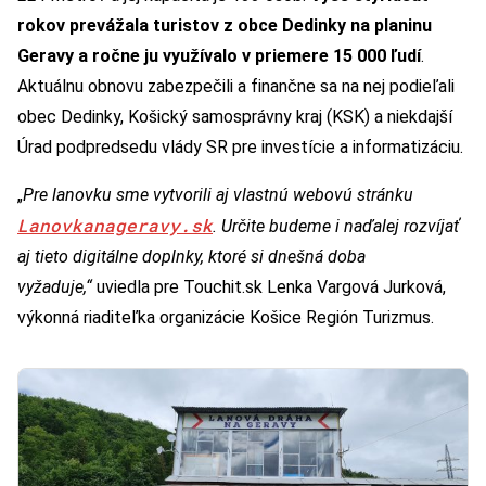
rokov prevážala turistov z obce Dedinky na planinu
Geravy a ročne ju využívalo v priemere 15 000 ľudí
.
Aktuálnu obnovu zabezpečili a finančne sa na nej podieľali
obec Dedinky, Košický samosprávny kraj (KSK) a niekdajší
Úrad podpredsedu vlády SR pre investície a informatizáciu.
„
Pre lanovku sme vytvorili aj vlastnú webovú stránku
Lanovkanageravy.sk
. Určite budeme i naďalej rozvíjať
aj tieto digitálne doplnky, ktoré si dnešná doba
vyžaduje,“
uviedla pre Touchit.sk Lenka Vargová Jurková,
výkonná riaditeľka organizácie Košice Región Turizmus.