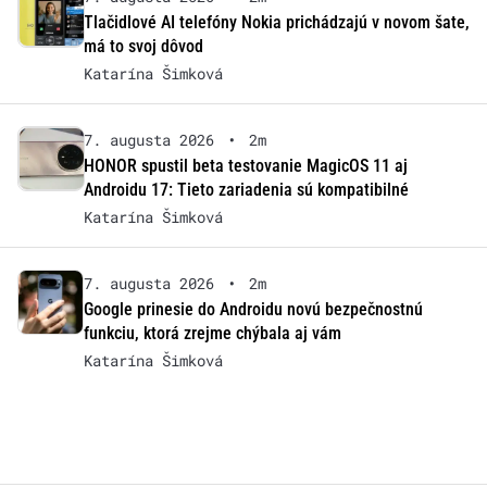
Tlačidlové AI telefóny Nokia prichádzajú v novom šate,
má to svoj dôvod
Katarína Šimková
7. augusta 2026
•
2m
HONOR spustil beta testovanie MagicOS 11 aj
Androidu 17: Tieto zariadenia sú kompatibilné
Katarína Šimková
7. augusta 2026
•
2m
Google prinesie do Androidu novú bezpečnostnú
funkciu, ktorá zrejme chýbala aj vám
Katarína Šimková