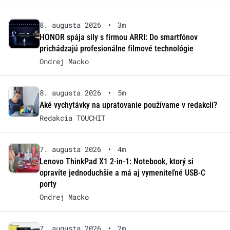
8. augusta 2026
•
3m
HONOR spája sily s firmou ARRI: Do smartfónov
prichádzajú profesionálne filmové technológie
Ondrej Macko
8. augusta 2026
•
5m
Aké vychytávky na upratovanie používame v redakcii?
Redakcia TOUCHIT
7. augusta 2026
•
4m
Lenovo ThinkPad X1 2-in-1: Notebook, ktorý si
opravíte jednoduchšie a má aj vymeniteľné USB-C
porty
Ondrej Macko
7. augusta 2026
•
2m