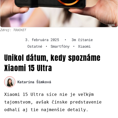
Zdroj: TOUCHIT
3. februára 2025
•
3m čítanie
Ostatné
•
Smartfóny
•
Xiaomi
Unikol dátum, kedy spoznáme
Xiaomi 15 Ultra
Katarína Šimková
Xiaomi 15 Ultra síce nie je veľkým
tajomstvom, avšak čínske predstavenie
odhalí aj tie najmenšie detaily.