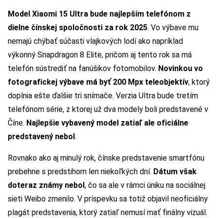
Model Xiaomi 15 Ultra bude najlepším telefónom z
dielne čínskej spoločnosti za rok 2025
. Vo výbave mu
nemajú chýbať súčasti vlajkových lodí ako napríklad
výkonný Snapdragon 8 Elite, pričom aj tento rok sa má
telefón sústrediť na fanúšikov fotomobilov.
Novinkou vo
fotografickej výbave má byť 200 Mpx teleobjektív
, ktorý
doplnia ešte ďalšie tri snímače. Verzia Ultra bude tretím
telefónom série, z ktorej už dva modely boli predstavené v
Číne.
Najlepšie vybavený model zatiaľ ale oficiálne
predstavený nebol
.
Rovnako ako aj minulý rok, čínske predstavenie smartfónu
prebehne s predstihom len niekoľkých dní.
Dátum však
doteraz známy nebol
, čo sa ale v rámci úniku na sociálnej
sieti Weibo zmenilo. V príspevku sa totiž objavil neoficiálny
plagát predstavenia, ktorý zatiaľ nemusí mať finálny vizuál.