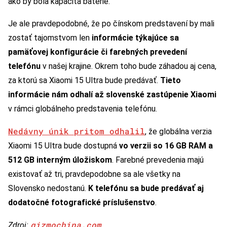
ako by bola kapacita batérie.
Je ale pravdepodobné, že po čínskom predstavení by mali
zostať tajomstvom len
informácie týkajúce sa
pamäťovej konfigurácie či farebných prevedení
telefónu
v našej krajine. Okrem toho bude záhadou aj cena,
za ktorú sa Xiaomi 15 Ultra bude predávať.
Tieto
informácie nám odhalí až slovenské zastúpenie Xiaomi
v rámci globálneho predstavenia telefónu.
Nedávny únik pritom odhalil
, že globálna verzia
Xiaomi 15 Ultra bude dostupná
vo verzii so 16 GB RAM a
512 GB interným úložiskom
. Farebné prevedenia majú
existovať až tri, pravdepodobne sa ale všetky na
Slovensko nedostanú.
K telefónu sa bude predávať aj
dodatočné fotografické príslušenstvo
.
gizmochina.com
Zdroj: