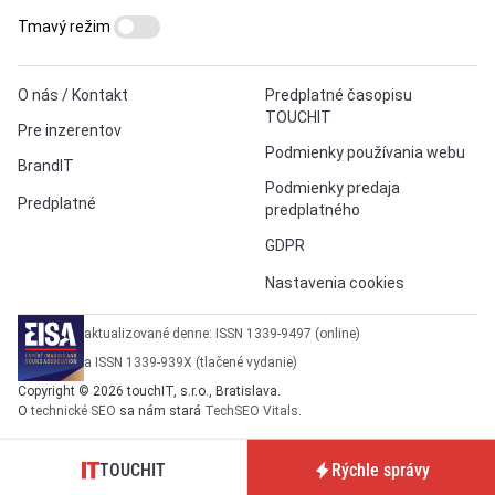
Tmavý režim
O nás / Kontakt
Predplatné časopisu
TOUCHIT
Pre inzerentov
Podmienky používania webu
BrandIT
Podmienky predaja
Predplatné
predplatného
GDPR
Nastavenia cookies
aktualizované denne: ISSN 1339-9497 (online)
a ISSN 1339-939X (tlačené vydanie)
Copyright © 2026 touchIT, s.r.o., Bratislava.
O
technické SEO
sa nám stará
TechSEO Vitals
.
TOUCHIT
Rýchle správy