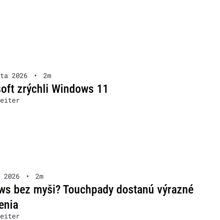
ta 2026
•
2m
oft zrýchli Windows 11
eiter
 2026
•
2m
s bez myši? Touchpady dostanú výrazné
enia
eiter