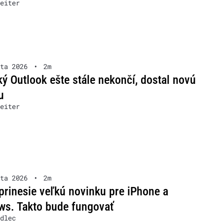
eiter
ta 2026
•
2m
ký Outlook ešte stále nekončí, dostal novú
u
eiter
ta 2026
•
2m
prinesie veľkú novinku pre iPhone a
s. Takto bude fungovať
dlec