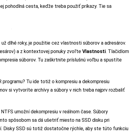
j pohodlná cesta, keďže treba použiť príkazy. Tie sa
už dlhé roky, je použitie cez vlastnosti súborov a adresárov.
dresárov) a z kontextovej ponuky zvoľte
Vlastnosti
. Tlačidlom
ompresia súborov. Tu zaškrtnite príslušnú voľbu a spustíte
 programu? Tu ide totiž o kompresiu a dekompresiu
v si vytvoríte archívy a súbory v nich treba najprv rozbaliť
u NTFS umožní dekompresiu v reálnom čase. Súbory
mto spôsobom sa dá ušetriť miesto na SSD disku pri
Disky SSD sú totiž dostatočne rýchle, aby ste túto funkciu