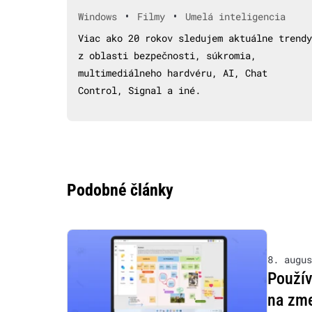
•
•
Windows
Filmy
Umelá inteligencia
Viac ako 20 rokov sledujem aktuálne trendy
z oblasti bezpečnosti, súkromia,
multimediálneho hardvéru, AI, Chat
Control, Signal a iné.
Podobné články
8. augus
Použív
na zm