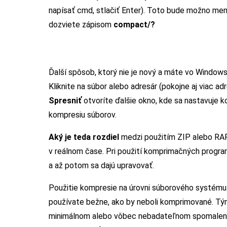
napísať cmd, stlačiť Enter). Toto bude možno mene
dozviete zápisom
compact/?
Ďalší spôsob, ktorý nie je nový a máte vo Windows 
Kliknite na súbor alebo adresár (pokojne aj viac a
Spresniť
otvoríte ďalšie okno, kde sa nastavuje k
kompresiu súborov.
Aký je teda rozdiel
medzi použitím ZIP alebo RAR
v reálnom čase. Pri použití komprimačných programo
a až potom sa dajú upravovať.
Použitie kompresie na úrovni súborového systém
používate bežne, ako by neboli komprimované. Tý
minimálnom alebo vôbec nebadateľnom spomalení. 