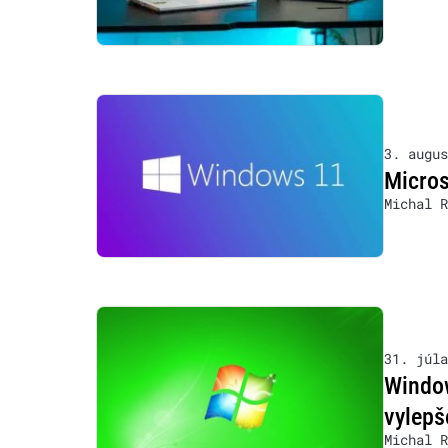
3. augus
Micros
Michal R
31. júla
Window
vylepš
Michal R