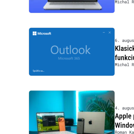
Michal R
6. augus
Klasic
funkci
Michal R
4. augus
Apple 
Window
Roman Ka