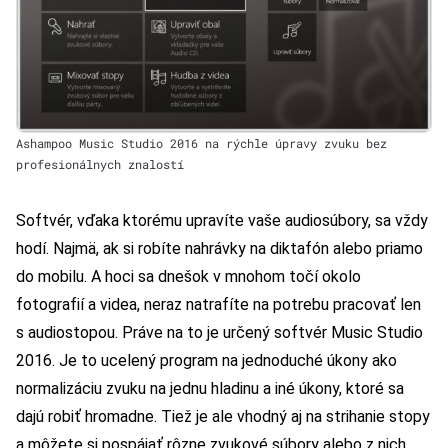
Ashampoo Music Studio 2016 na rýchle úpravy zvuku bez
profesionálnych znalostí
Softvér, vďaka ktorému upravíte vaše audiosúbory, sa vždy
hodí. Najmä, ak si robíte nahrávky na diktafón alebo priamo
do mobilu. A hoci sa dnešok v mnohom točí okolo
fotografií a videa, neraz natrafíte na potrebu pracovať len
s audiostopou. Práve na to je určený softvér Music Studio
2016. Je to ucelený program na jednoduché úkony ako
normalizáciu zvuku na jednu hladinu a iné úkony, ktoré sa
dajú robiť hromadne. Tiež je ale vhodný aj na strihanie stopy
a môžete si pospájať rôzne zvukové súbory alebo z nich