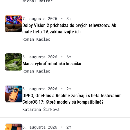
Michal Reiter
7. augusta 2026
•
3m
Dolby Vision 2 prichádza do prvých televízorov. Ak
máte tieto TV, zaktualizujte ich
Roman Kadlec
6. augusta 2026
•
6m
Ako si vybrať robotickú kosačku
Roman Kadlec
6. augusta 2026
•
2m
OPPO, OnePlus a Realme začínajú s beta testovaním
ColorOS 17: Ktoré modely sú kompatibilné?
Katarína Šimková
6. augusta 2026
•
2m