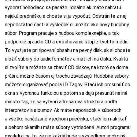
vyberať nehodiace sa pasáže. Ideálne ak máte nahratú
nejakú prednášku a chcete si ju vypočuť. Odstránite z nej
nepodstatné časti a výsledok si uložíte ako nový hudobný
súbor. Program pracuje s hudbou komplexnejšie, a tak
podporuje aj audio CD a extrahovanie stôp z týchto médií.
To využijete pri ripovaní obsahu na pevný disk, ak si chcete
uložiť súbory do audioformátov a mať ich na disku. Kvalitu
si zvolíte a môžete sa zbaviť CD diskov, na ktoré sa doma
práši a možno časom aj trochu zavadzajú. Hudobné súbory
môžete organizovať podľa ID Tagov. Stačí ich presunúť do
okna s vybranou funkciou a potom sa dajú presunúť na iné
miesto tak, že sa vytvorí adresárová štruktúra podľa
interpretov a albumov. Ak máte neporiadok v súboroch
a všetko nahádzané v jednom priečinku, stačí len naklikať
a behom okamihu máte súbory vytriedené. Autori programu
mysleli aj na to, že nie každý bude s výsledkom spokojný.