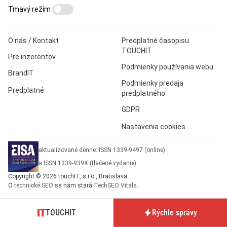
Tmavý režim
O nás / Kontakt
Predplatné časopisu
TOUCHIT
Pre inzerentov
Podmienky používania webu
BrandIT
Podmienky predaja
Predplatné
predplatného
GDPR
Nastavenia cookies
aktualizované denne: ISSN 1339-9497 (online)
a ISSN 1339-939X (tlačené vydanie)
Copyright © 2026 touchIT, s.r.o., Bratislava.
O
technické SEO
sa nám stará
TechSEO Vitals
.
TOUCHIT
Rýchle správy