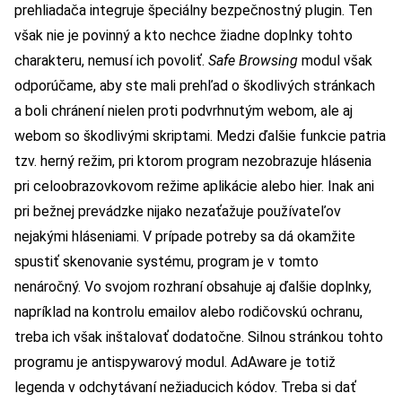
prehliadača integruje špeciálny bezpečnostný plugin. Ten
však nie je povinný a kto nechce žiadne doplnky tohto
charakteru, nemusí ich povoliť.
Safe Browsing
modul však
odporúčame, aby ste mali prehľad o škodlivých stránkach
a boli chránení nielen proti podvrhnutým webom, ale aj
webom so škodlivými skriptami. Medzi ďalšie funkcie patria
tzv. herný režim, pri ktorom program nezobrazuje hlásenia
pri celoobrazovkovom režime aplikácie alebo hier. Inak ani
pri bežnej prevádzke nijako nezaťažuje používateľov
nejakými hláseniami. V prípade potreby sa dá okamžite
spustiť skenovanie systému, program je v tomto
nenáročný. Vo svojom rozhraní obsahuje aj ďalšie doplnky,
napríklad na kontrolu emailov alebo rodičovskú ochranu,
treba ich však inštalovať dodatočne. Silnou stránkou tohto
programu je antispywarový modul. AdAware je totiž
legenda v odchytávaní nežiaducich kódov. Treba si dať