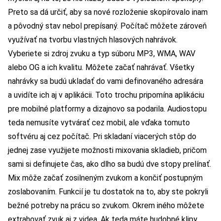
Preto sa dá určiť, aby sa nové rozloženie skopírovalo inam
a pôvodný stav nebol prepísaný. Počítač môžete zároveň
využívať na tvorbu vlastných hlasových nahrávok.
Vyberiete si zdroj zvuku a typ súboru MP3, WMA, WAV
alebo OG a ich kvalitu. Môžete začať nahrávať. Všetky
nahrávky sa budú ukladať do vami definovaného adresára
a uvidíte ich aj v aplikácii. Toto trochu pripomína aplikáciu
pre mobilné platformy a dizajnovo sa podarila. Audiostopu
teda nemusíte vytvárať cez mobil, ale vďaka tomuto
softvéru aj cez počítač. Pri skladaní viacerých stôp do
jednej zase využijete možnosti mixovania skladieb, pričom
sami si definujete čas, ako dlho sa budú dve stopy prelínať.
Mix môže začať zosilneným zvukom a končiť postupným
zoslabovaním. Funkcií je tu dostatok na to, aby ste pokryli
bežné potreby na prácu so zvukom. Okrem iného môžete
extrahovať zvuk aj z videa. Ak teda máte hudobné klipy