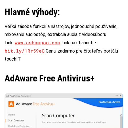
Hlavné výhody:
Veľká zásoba funkcií a nástrojov, jednoduché používanie,
mixovanie audiostôp, extrakcia audia z videosúboru
www.ashampoo.com
Link:
Link na stiahnutie:
bit.ly/1Rr59eQ
Cena: zadarmo pre čitateľov portálu
touchIT
AdAware Free Antivirus+