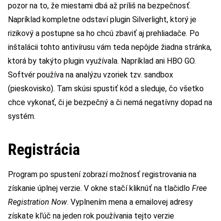
pozor na to, že miestami dbá až príliš na bezpečnosť.
Napríklad kompletne odstaví plugin Silverlight, ktorý je
rizikový a postupne sa ho chcú zbaviť aj prehliadače. Po
inštalácii tohto antivírusu vám teda nepôjde žiadna stránka,
ktorá by takýto plugin využívala. Napríklad ani HBO GO.
Softvér používa na analýzu vzoriek tzv. sandbox
(pieskovisko). Tam skúsi spustiť kód a sleduje, čo všetko
chce vykonať, či je bezpečný a či nemá negatívny dopad na
systém.
Registrácia
Program po spustení zobrazí možnosť registrovania na
získanie úplnej verzie. V okne stačí kliknúť na tlačidlo
Free
Registration Now
. Vyplnením mena a emailovej adresy
získate kľúč na jeden rok používania tejto verzie