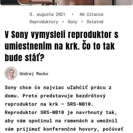
3. augusta 2021
•
4m čítanie
Reproduktory
•
Sony
•
Ostatné
V Sony vymysleli reproduktor s
umiestnením na krk. Čo to tak
bude stáť?
Ondrej Macko
Sony chce čo najviac uľahčiť prácu z
domu. Preto predstavuje bezdrôtový
reproduktor na krk –
SRS-NB10
.
Reproduktor SRS-NB10 je navrhnutý tak,
aby vám spočinul na ramenách a umožnil
vám prijímať konferenčné hovory, počúvať