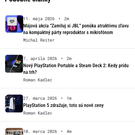
11. mája 2026
•
2m
Májová akcia ‘’Zamiluj si JBL’’ ponúka atraktívnu zľavu
na kompaktný párty reproduktor s mikrofónom
Michal Reiter
7. apríla 2026
•
2m
Nový PlayStation Portable a Steam Deck 2: Kedy prídu
na trh?
Roman Kadlec
27. marca 2026
•
1m
PlayStation 5 zdražuje, toto sú nové ceny
Roman Kadlec
10. marca 2026
•
4m