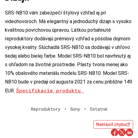
SRS-NB10 vám zabezpečí štýlový vzhľad aj pri
videohovoroch. Má elegantný a jednoduchý dizajn s vysoko
kvalitnou povrchovou úpravou. Látkou potiahnuté
reproduktory dodávajú prémiový vzhľad a pôsobia dojmom
vysokej kvality. Slúchadlá SRS-NB10 sa dodávajú v uhľovo
šedej alebo bielej farbe. Model SRS-NB10 bol navrhnutý aj
s ohľadom na životné prostredie. Plasty tvoria menej ako
10% obalového materiálu modelu SRS-NB10. Model SRS-
NB10 bude v predaji od augusta 2021 za cenu približne 149
Špecifikácie produktu
EUR.
Reproduktory
•
Sony
•
Ostatné
Nahlásiť chybu