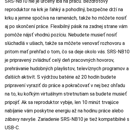
SRS-NB10 nie je určený iba na prácu. Bezdrôtový
reproduktor na krk je ľahký a pohodlný, bezpečne drží na
krku a jemne spočíva na ramenách, takže ho môžete nosiť
aj po skončení práce. Flexibilný pásik na zadnej strane vám
pomôže nájsť vhodnú pozíciu. Nebudete musieť nosiť
slúchadlá v ušiach, takže sa môžete venovať rozhovoru a
pritom mať prehľad o tom, čo sa deje okolo vás. SRS-NB10
je pripravený zvládnuť celý deň pracovných hovorov,
prehrávanie hudobných playlistov, televíznych programov a
ďalších aktivít. S výdržou batérie až 20 hodín budete
pripravení vyraziť do práce a pokračovať v nej bez ohľadu
na to, ku koľkým virtuálnym stretnutiam sa budete musieť
pripojiť. Ak sa reproduktor vybije, len 10 minút trvajúce
nabíjanie vám poskytne energiu až na hodinu práce alebo
zábavy navyše. Zariadenie SRS-NB10 je tiež kompatibilné s
USB-C.