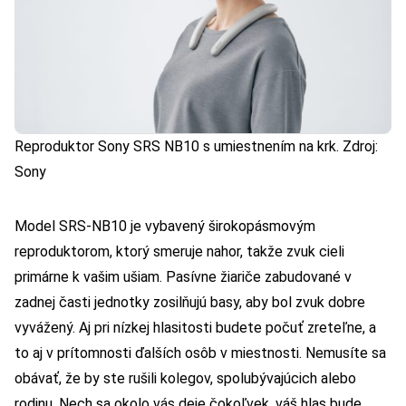
Reproduktor Sony SRS NB10 s umiestnením na krk. Zdroj:
Sony
Model SRS-NB10 je vybavený širokopásmovým
reproduktorom, ktorý smeruje nahor, takže zvuk cieli
primárne k vašim ušiam. Pasívne žiariče zabudované v
zadnej časti jednotky zosilňujú basy, aby bol zvuk dobre
vyvážený. Aj pri nízkej hlasitosti budete počuť zreteľne, a
to aj v prítomnosti ďalších osôb v miestnosti. Nemusíte sa
obávať, že by ste rušili kolegov, spolubývajúcich alebo
rodinu. Nech sa okolo vás deje čokoľvek, váš hlas bude