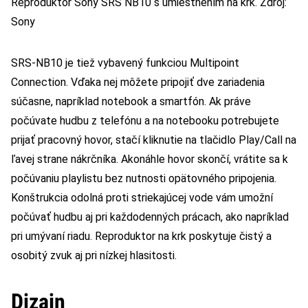
Reproduktor Sony SRS NB10 s umiestnením na krk. Zdroj:
Sony
SRS-NB10 je tiež vybavený funkciou Multipoint
Connection.
Vďaka nej môžete pripojiť dve zariadenia
súčasne, napríklad notebook a smartfón. Ak práve
počúvate hudbu z telefónu a na notebooku potrebujete
prijať pracovný hovor, stačí kliknutie na tlačidlo Play/Call na
ľavej strane nákrčníka. Akonáhle hovor skončí, vrátite sa k
počúvaniu playlistu bez nutnosti opätovného pripojenia.
Konštrukcia odolná proti striekajúcej vode vám umožní
počúvať hudbu aj pri každodenných prácach, ako napríklad
pri umývaní riadu. Reproduktor na krk poskytuje čistý a
osobitý zvuk aj pri nízkej hlasitosti.
Dizajn