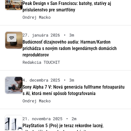
Peak Design v San Franciscu: batohy, statívy aj
príslušenstvo pre smartfóny
Ondrej Macko
27. januára 2026
•
3m
Budúcnosť dizajnového audia: Harman/Kardon
prichádza s novým radom legendárnych domácich
reproduktorov
Redakcia TOUCHIT
4. decembra 2025
•
3m
Sony Alpha 7 V: Nová generácia fullframe fotoaparátu
s AI, ktorá mení spôsob fotografovania
Ondrej Macko
21. novembra 2025
•
2m
PlayStation 5 (Pro) je teraz rekordne lacný,