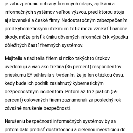
je zabezpečenie ochrany firemných údajov, aplikácií a
informačných systémov veľkou výzvou, pred ktorou stoja
aj slovenské a české firmy. Nedostatočným zabezpečením
pred kybernetickými útokmi im totiž môžu vznikať finančné
škody, môže prísť k úniku dôverných informácií či k výpadku
dôležitých častí firemných systémov.
Majitelia a riaditelia firiem si riziko takýchto útokov
uvedomujú a viac ako tretina (36 percent) respondentov
prieskumu EY súhlasila s tvrdením, že je len otázkou času,
kedy bude ich podnik zasiahnutý kybernetickým
bezpečnostným incidentom. Pritom až tri z piatich (59
percent) oslovených firiem zaznamenali za posledný rok
závažné narušenie bezpečnosti.
Narušeniu bezpečnosti informačných systémov by sa
pritom dalo predísť dostatočnou a cielenou investíciou do