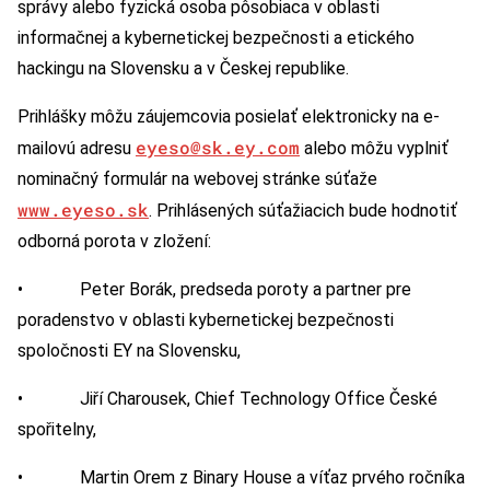
správy alebo fyzická osoba pôsobiaca v oblasti
informačnej a kybernetickej bezpečnosti a etického
hackingu na Slovensku a v Českej republike.
Prihlášky môžu záujemcovia posielať elektronicky na e-
eyeso@sk.ey.com
mailovú adresu
alebo môžu vyplniť
nominačný formulár na webovej stránke súťaže
www.eyeso.sk
. Prihlásených súťažiacich bude hodnotiť
odborná porota v zložení:
• Peter Borák, predseda poroty a partner pre
poradenstvo v oblasti kybernetickej bezpečnosti
spoločnosti EY na Slovensku,
• Jiří Charousek, Chief Technology Office České
spořitelny,
• Martin Orem z Binary House a víťaz prvého ročníka