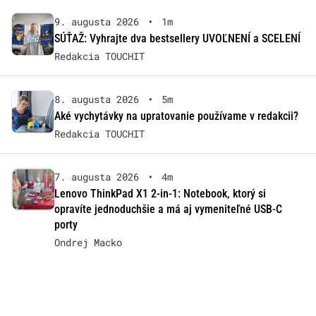
9. augusta 2026
•
1m
SÚŤAŽ: Vyhrajte dva bestsellery UVOĽNENÍ a SCELENÍ
Redakcia TOUCHIT
8. augusta 2026
•
5m
Aké vychytávky na upratovanie používame v redakcii?
Redakcia TOUCHIT
7. augusta 2026
•
4m
Lenovo ThinkPad X1 2-in-1: Notebook, ktorý si
opravíte jednoduchšie a má aj vymeniteľné USB-C
porty
Ondrej Macko