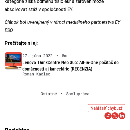
kategórie získa odmenu tisíc eur a zároveň môže
absolvovať stáž v spoločnosti EY.
Článok bol uverejnený v rámci mediálneho partnerstva EY
ESO.
Prečítajte si aj:
27. júna 2022
•
8m
Lenovo ThinkCentre Neo 30a: All-in-One počítač do
domácnosti aj kancelárie (RECENZIA)
Roman Kadlec
Ostatné
•
Spolupráca
Nahlásiť chybu