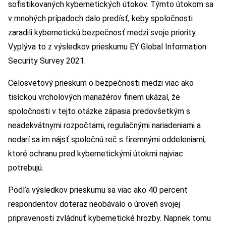
sofistikovaných kybernetických útokov. Týmto útokom sa
v mnohých prípadoch dalo predísť, keby spoločnosti
zaradili kybernetickú bezpečnosť medzi svoje priority.
Vyplýva to z výsledkov prieskumu EY Global Information
Security Survey 2021.
Celosvetový prieskum o bezpečnosti medzi viac ako
tisíckou vrcholových manažérov firiem ukázal, že
spoločnosti v tejto otázke zápasia predovšetkým s
neadekvátnymi rozpočtami, regulačnými nariadeniami a
nedarí sa im nájsť spoločnú reč s firemnými oddeleniami,
ktoré ochranu pred kybernetickými útokmi najviac
potrebujú.
Podľa výsledkov prieskumu sa viac ako 40 percent
respondentov doteraz neobávalo o úroveň svojej
pripravenosti zvládnuť kybernetické hrozby. Napriek tomu