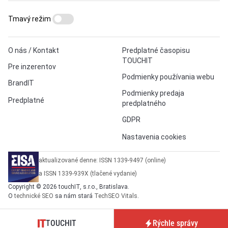
Tmavý režim
O nás / Kontakt
Predplatné časopisu
TOUCHIT
Pre inzerentov
Podmienky používania webu
BrandIT
Podmienky predaja
Predplatné
predplatného
GDPR
Nastavenia cookies
aktualizované denne: ISSN 1339-9497 (online)
a ISSN 1339-939X (tlačené vydanie)
Copyright © 2026 touchIT, s.r.o., Bratislava.
O
technické SEO
sa nám stará
TechSEO Vitals
.
TOUCHIT
Rýchle správy