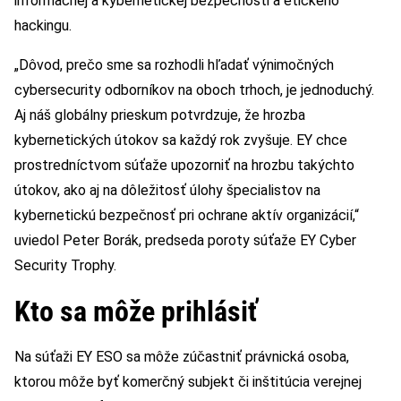
informačnej a kybernetickej bezpečnosti a etického
hackingu.
„Dôvod, prečo sme sa rozhodli hľadať výnimočných
cybersecurity odborníkov na oboch trhoch, je jednoduchý.
Aj náš globálny prieskum potvrdzuje, že hrozba
kybernetických útokov sa každý rok zvyšuje. EY chce
prostredníctvom súťaže upozorniť na hrozbu takýchto
útokov, ako aj na dôležitosť úlohy špecialistov na
kybernetickú bezpečnosť pri ochrane aktív organizácií,“
uviedol Peter Borák, predseda poroty súťaže EY Cyber
Security Trophy.
Kto sa môže prihlásiť
Na súťaži EY ESO sa môže zúčastniť právnická osoba,
ktorou môže byť komerčný subjekt či inštitúcia verejnej