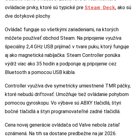
Steam Deck
ovládacie prvky, ktoré sú typické pre
, ako sú
dve dotykové plochy.
Ovládač funguje so všetkými zariadeniami, na ktorých
môžete používať obchod Steam. Na pripojenie využíva
špeciálny 2,4 GHz USB prijímač v tvare puku, ktorý funguje
aj ako magnetická nabíjačka. Steam Controller ponúka
výdrž viac ako 35 hodín a podporuje aj pripojenie cez
Bluetooth a pomocou USB kábla.
Controller využíva dve symetricky umiestnené TMR páčky,
ktoré nebudú driftovať. Umožňuje tiež ovládanie pohybom
pomocou gyroskopu. Vo výbave sú ABXY tlačidlá, štyri
bočné tlačidlá a štyri programovateľné zadné tlačidlá.
Cena novej generácie ovládača od Valve nebola zatiaľ
oznámená. Na trh sa dostane predbežne na jar 2026.