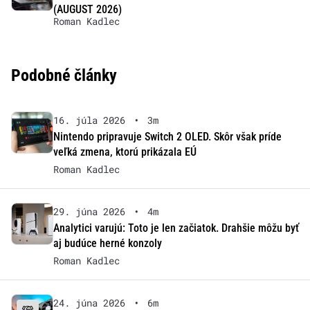
(AUGUST 2026)
Roman Kadlec
Podobné články
16. júla 2026
•
3m
Nintendo pripravuje Switch 2 OLED. Skôr však príde
veľká zmena, ktorú prikázala EÚ
Roman Kadlec
29. júna 2026
•
4m
Analytici varujú: Toto je len začiatok. Drahšie môžu byť
aj budúce herné konzoly
Roman Kadlec
24. júna 2026
•
6m