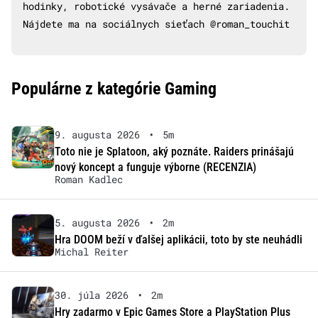
hodinky, robotické vysávače a herné zariadenia.
Nájdete ma na sociálnych sieťach @roman_touchit
Populárne z kategórie Gaming
9. augusta 2026
•
5m
Toto nie je Splatoon, aký poznáte. Raiders prinášajú
nový koncept a funguje výborne (RECENZIA)
Roman Kadlec
5. augusta 2026
•
2m
Hra DOOM beží v ďalšej aplikácii, toto by ste neuhádli
Michal Reiter
30. júla 2026
•
2m
Hry zadarmo v Epic Games Store a PlayStation Plus