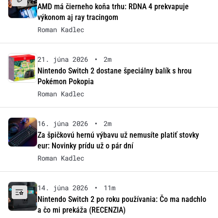
AMD má čierneho koňa trhu: RDNA 4 prekvapuje
výkonom aj ray tracingom
Roman Kadlec
21. júna 2026
•
2m
Nintendo Switch 2 dostane špeciálny balík s hrou
Pokémon Pokopia
Roman Kadlec
16. júna 2026
•
2m
Za špičkovú hernú výbavu už nemusíte platiť stovky
eur: Novinky prídu už o pár dní
Roman Kadlec
14. júna 2026
•
11m
Nintendo Switch 2 po roku používania: Čo ma nadchlo
a čo mi prekáža (RECENZIA)