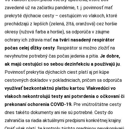
zavedené už na začiatku pandémie, t. j. povinnosť mať
prekryté dýchacie cesty – cestujúcim vo vlakoch, ktoré
prechádzajú z lepších (zelená, žltá, oranžová) cez horšie
okresy (ružová farba a horšie), sa odporúča v záujme
ochrany ich zdravia mať
na tvári nasadený respirátor
počas celej dĺžky cesty
. Respirátor si možno zložiť na
nevyhnutne potrebný čas počas jedenia a pitia.
Je dobre,
ak majú cestujúci so sebou dezinfekciu a používajú ju
.
Povinnosť prekrytia dýchacích ciest platí aj pri kúpe
cestovných dokladov v pokladniciach, pričom sa odporúča
využívať bezkontaktnú platbu kartou
.
Vlakvedúci vo
vlakoch nekontrolujú testy ani potvrdenia o očkovaní či
prekonaní ochorenia COVID-19.
Pre vnútroštátne cesty
dnes takéto dokumenty ani nie sú potrebné. Cesty do
zahraničia sa riadia aktuálnymi predpismi konkrétnej krajiny.
Opäť však platí, že kontrolu týchto predpisov nevykonávajú