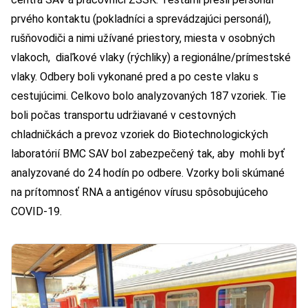
prvého kontaktu (pokladníci a sprevádzajúci personál),
rušňovodiči a nimi užívané priestory, miesta v osobných
vlakoch, diaľkové vlaky (rýchliky) a regionálne/prímestské
vlaky. Odbery boli vykonané pred a po ceste vlaku s
cestujúcimi. Celkovo bolo analyzovaných 187 vzoriek. Tie
boli počas transportu udržiavané v cestovných
chladničkách a prevoz vzoriek do Biotechnologických
laboratórií BMC SAV bol zabezpečený tak, aby mohli byť
analyzované do 24 hodín po odbere. Vzorky boli skúmané
na prítomnosť RNA a antigénov vírusu spôsobujúceho
COVID-19.