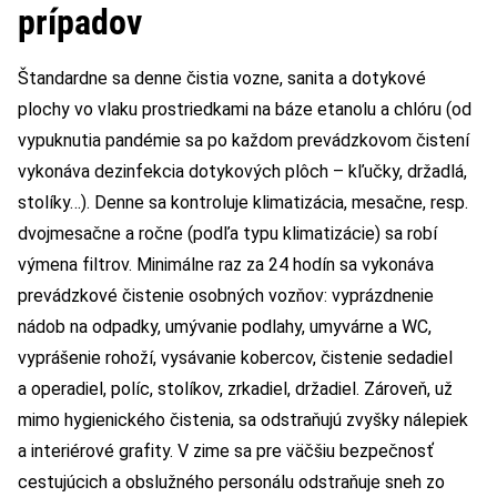
prípadov
Štandardne sa denne čistia vozne, sanita a dotykové
plochy vo vlaku prostriedkami na báze etanolu a chlóru (od
vypuknutia pandémie sa po každom prevádzkovom čistení
vykonáva dezinfekcia dotykových plôch – kľučky, držadlá,
stolíky…). Denne sa kontroluje klimatizácia, mesačne, resp.
dvojmesačne a ročne (podľa typu klimatizácie) sa robí
výmena filtrov. Minimálne raz za 24 hodín sa vykonáva
prevádzkové čistenie osobných vozňov: vyprázdnenie
nádob na odpadky, umývanie podlahy, umyvárne a WC,
vyprášenie rohoží, vysávanie kobercov, čistenie sedadiel
a operadiel, políc, stolíkov, zrkadiel, držadiel. Zároveň, už
mimo hygienického čistenia, sa odstraňujú zvyšky nálepiek
a interiérové grafity. V zime sa pre väčšiu bezpečnosť
cestujúcich a obslužného personálu odstraňuje sneh zo