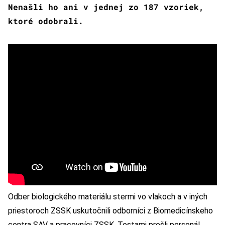
Nenašli ho ani v jednej zo 187 vzoriek,
ktoré odobrali.
Odber biologického materiálu stermi vo vlakoch a v iných
priestoroch ZSSK uskutočnili odborníci z Biomedicínskeho
centra SAV a pracovníci ZSSK. Testami prešli personál