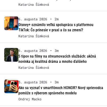
Katarína Šimková
6. augusta 2026
•
2m
Disney+ oznámilo veľkú spoluprácu s platformou
TikTok: Čo prinesie v praxi a čo sa zmení?
Katarína Šimková
6. augusta 2026
•
3m
5 tipov na filmy na streamovacích službách: akčná
novinka aj kvalitná dráma a mnoho ďalšieho
Katarína Šimková
5. augusta 2026
•
3m
Ako sa vyznať v smartfónoch HONOR? Nový sprievodca
pomôže s výberom správneho modelu
Ondrej Macko