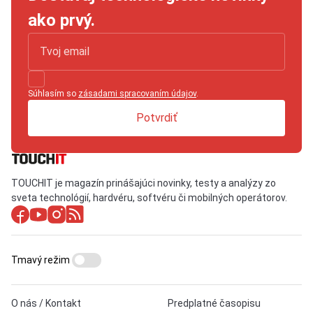
ako prvý.
Súhlasím so
zásadami spracovaním údajov
.
Potvrdiť
TOUCHIT je magazín prinášajúci novinky, testy a analýzy zo
sveta technológií, hardvéru, softvéru či mobilných operátorov.
Tmavý režim
O nás / Kontakt
Predplatné časopisu