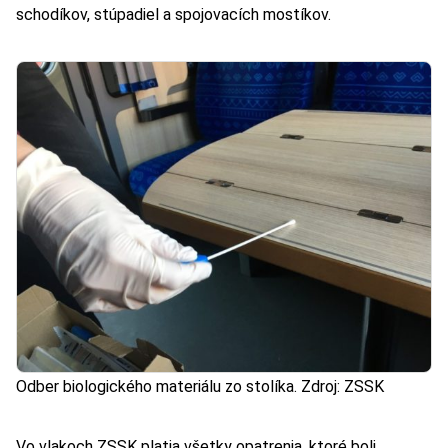
schodíkov, stúpadiel a spojovacích mostíkov.
Odber biologického materiálu zo stolíka. Zdroj: ZSSK
Vo vlakoch ZSSK platia všetky opatrenia, ktoré boli