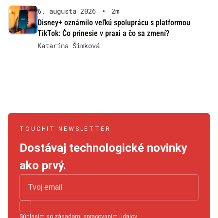
6. augusta 2026
•
2m
Disney+ oznámilo veľkú spoluprácu s platformou
TikTok: Čo prinesie v praxi a čo sa zmení?
Katarína Šimková
TOUCHIT NEWSLETTER
Dostávaj technologické novinky
ako prvý.
Súhlasím so
zásadami spracovaním údajov
.