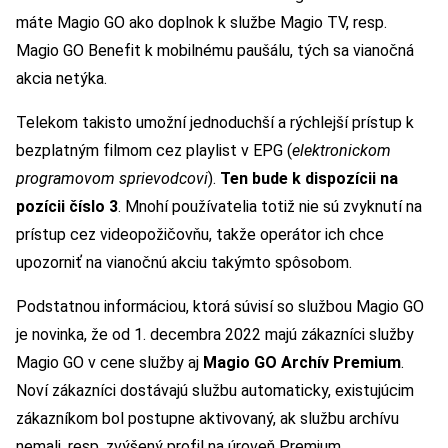
máte Magio GO ako doplnok k službe Magio TV, resp.
Magio GO Benefit k mobilnému paušálu, tých sa vianočná
akcia netýka.
Telekom takisto umožní jednoduchší a rýchlejší prístup k
bezplatným filmom cez playlist v EPG (
elektronickom
programovom sprievodcovi
).
Ten bude k dispozícii na
pozícii číslo 3
. Mnohí používatelia totiž nie sú zvyknutí na
prístup cez videopožičovňu, takže operátor ich chce
upozorniť na vianočnú akciu takýmto spôsobom.
Podstatnou informáciou, ktorá súvisí so službou Magio GO
je novinka, že od 1. decembra 2022 majú zákazníci služby
Magio GO v cene služby aj
Magio GO Archív Premium
.
Noví zákazníci dostávajú službu automaticky, existujúcim
zákazníkom bol postupne aktivovaný, ak službu archívu
nemali, resp. zvýšený profil na úroveň Premium.