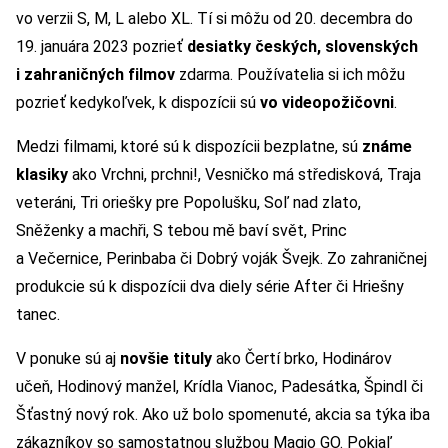
vo verzii S, M, L alebo XL. Tí si môžu od 20. decembra do
19. januára 2023 pozrieť
desiatky českých, slovenských
i zahraničných filmov
zdarma. Používatelia si ich môžu
pozrieť kedykoľvek, k dispozícii sú
vo videopožičovni
.
Medzi filmami, ktoré sú k dispozícii bezplatne, sú
známe
klasiky
ako Vrchni, prchni!, Vesničko má středisková, Traja
veteráni, Tri oriešky pre Popolušku, Soľ nad zlato,
Sněženky a machři, S tebou mě baví svět, Princ
a Večernice, Perinbaba či Dobrý voják Švejk. Zo zahraničnej
produkcie sú k dispozícii dva diely série After či Hriešny
tanec.
V ponuke sú aj
novšie tituly
ako Čertí brko, Hodinárov
učeň, Hodinový manžel, Krídla Vianoc, Padesátka, Špindl či
Šťastný nový rok. Ako už bolo spomenuté, akcia sa týka iba
zákazníkov so samostatnou službou Magio GO. Pokiaľ