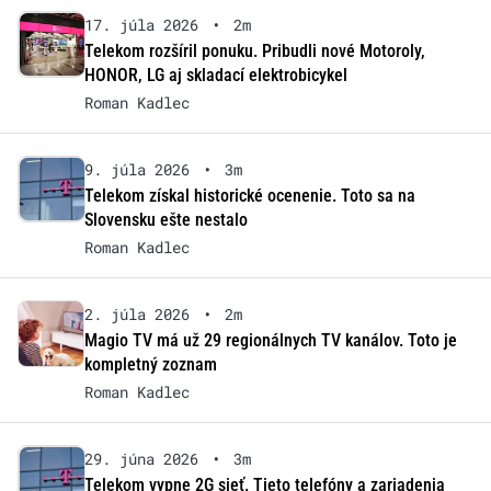
17. júla 2026
•
2m
Telekom rozšíril ponuku. Pribudli nové Motoroly,
HONOR, LG aj skladací elektrobicykel
Roman Kadlec
9. júla 2026
•
3m
Telekom získal historické ocenenie. Toto sa na
Slovensku ešte nestalo
Roman Kadlec
2. júla 2026
•
2m
Magio TV má už 29 regionálnych TV kanálov. Toto je
kompletný zoznam
Roman Kadlec
29. júna 2026
•
3m
Telekom vypne 2G sieť. Tieto telefóny a zariadenia