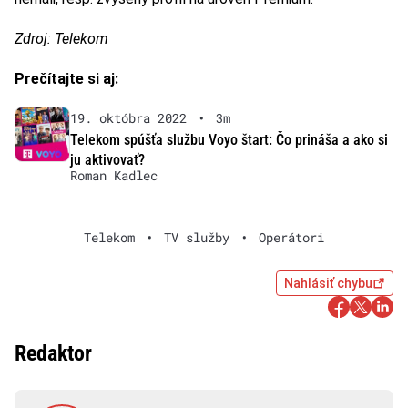
Zdroj: Telekom
Prečítajte si aj:
19. októbra 2022
•
3m
Telekom spúšťa službu Voyo štart: Čo prináša a ako si
ju aktivovať?
Roman Kadlec
Telekom
•
TV služby
•
Operátori
Nahlásiť chybu
Redaktor