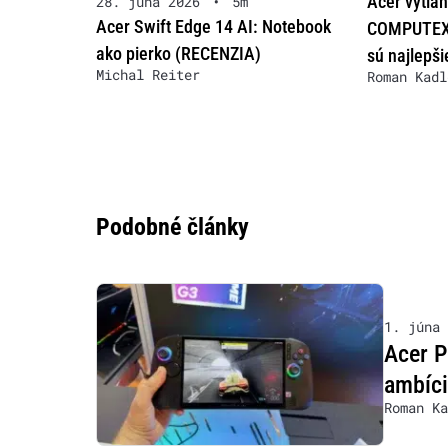
Acer vytiah
28. júna 2026
•
5m
Acer Swift Edge 14 AI: Notebook
COMPUTEX 
ako pierko (RECENZIA)
sú najlepši
Michal Reiter
Roman Kadl
Podobné články
1. júna 
Acer P
ambíc
Roman Ka