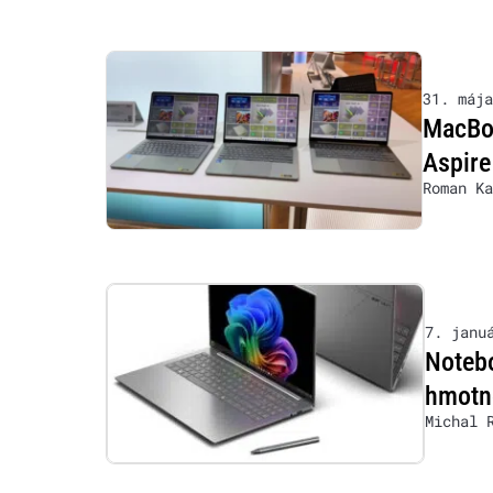
31. mája
MacBoo
Aspire
Roman Ka
7. janu
Notebo
hmotno
Michal 