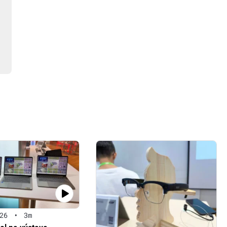
26
•
3m