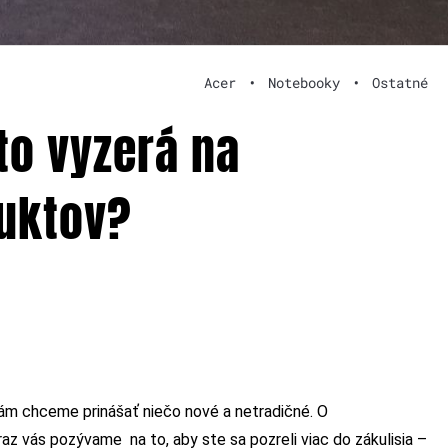
Acer
•
Notebooky
•
Ostatné
to vyzerá na
uktov?
 vám chceme prinášať niečo nové a netradičné. O
az vás pozývame na to, aby ste sa pozreli viac do zákulisia –