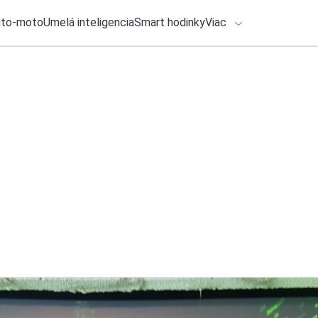
uto-moto
Umelá inteligencia
Smart hodinky
Viac
HLO BY VÁS ZAUJÍMAŤ
lačové správy
23. júla 2026
•
4m
ADÁVANIA
Samsung prekvapil
do roku 2031
Zadajte frázu pre vyhľadanie
Roman Kadlec