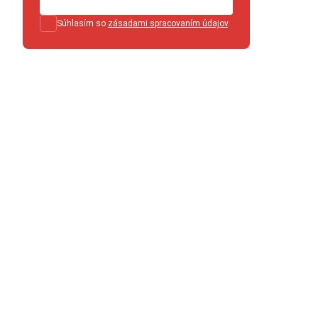
Súhlasím so
zásadami spracovaním údajov
.