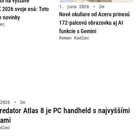
ol na výstave
1. júna 2026
•
2m
2026 svoje esá: Toto
Nové okuliare od Aceru prinesú
e novinky
172-palcovú obrazovku aj AI
ec
funkcie s Gemini
Roman Kadlec
2026
•
2m
redator Atlas 8 je PC handheld s najvyššími
iami
dlec