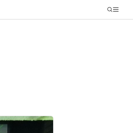
Nájsť
: Nové Galaxy Watch dostanú podporu až