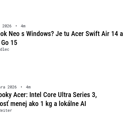
 2026
•
4m
k Neo s Windows? Je tu Acer Swift Air 14 a
 Go 15
dlec
ára 2026
•
4m
oky Acer: Intel Core Ultra Series 3,
sť menej ako 1 kg a lokálne AI
Reiter