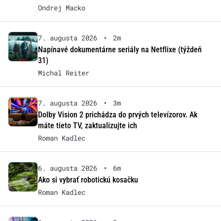
Ondrej Macko
7. augusta 2026
•
2m
Napínavé dokumentárne seriály na Netflixe (týždeň
31)
Michal Reiter
7. augusta 2026
•
3m
Dolby Vision 2 prichádza do prvých televízorov. Ak
máte tieto TV, zaktualizujte ich
Roman Kadlec
6. augusta 2026
•
6m
Ako si vybrať robotickú kosačku
Roman Kadlec