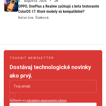
6. augusta 2026
•
2m
OPPO, OnePlus a Realme začínajú s beta testovaním
ColorOS 17: Ktoré modely sú kompatibilné?
Katarína Šimková
TOUCHIT NEWSLETTER
Dostávaj technologické novinky
ako prvý.
Súhlasím so
zásadami spracovaním údajov
.