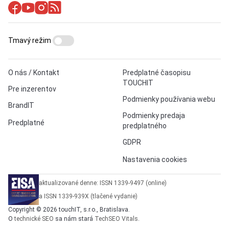
Tmavý režim
O nás / Kontakt
Predplatné časopisu
TOUCHIT
Pre inzerentov
Podmienky používania webu
BrandIT
Podmienky predaja
Predplatné
predplatného
GDPR
Nastavenia cookies
aktualizované denne: ISSN 1339-9497 (online)
a ISSN 1339-939X (tlačené vydanie)
Copyright © 2026 touchIT, s.r.o., Bratislava.
O
technické SEO
sa nám stará
TechSEO Vitals
.