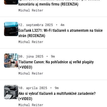
kanceláriu aj menšiu firmu (RECENZIA)
Michal Reiter
12. septembra 2025
•
4m
EcoTank L3271: Wi-Fi tlačiareň s atramentom na tisíce
strán (RECENZIA)
Michal Reiter
30. júna 2025
•
9m
Tlačiarne Canon: Na pohľadnice aj veľké plagáty
(+VIDEO)
Michal Reiter
10. apríla 2025
•
9m
Ako si vybrať tlačiareň a multifunkčné zariadenie?
(+VIDEO)
Michal Reiter