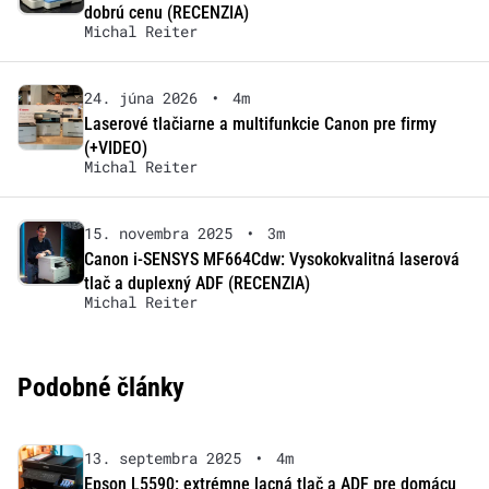
dobrú cenu (RECENZIA)
Michal Reiter
24. júna 2026
•
4m
Laserové tlačiarne a multifunkcie Canon pre firmy
(+VIDEO)
Michal Reiter
15. novembra 2025
•
3m
Canon i-SENSYS MF664Cdw: Vysokokvalitná laserová
tlač a duplexný ADF (RECENZIA)
Michal Reiter
Podobné články
13. septembra 2025
•
4m
Epson L5590: extrémne lacná tlač a ADF pre domácu