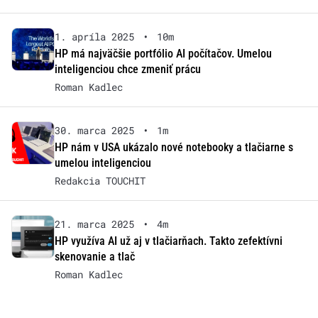
1. apríla 2025
•
10m
HP má najväčšie portfólio AI počítačov. Umelou
inteligenciou chce zmeniť prácu
Roman Kadlec
30. marca 2025
•
1m
HP nám v USA ukázalo nové notebooky a tlačiarne s
umelou inteligenciou
Redakcia TOUCHIT
21. marca 2025
•
4m
HP využíva AI už aj v tlačiarňach. Takto zefektívni
skenovanie a tlač
Roman Kadlec