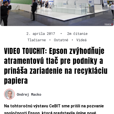
2. apríla 2017
•
2m čítanie
Tlačiarne
•
Ostatné
•
Videá
VIDEO TOUCHIT: Epson zvýhodňuje
atramentovú tlač pre podniky a
prináša zariadenie na recykláciu
papiera
Ondrej Macko
Na tohtoročnú výstavu CeBIT sme prišli na pozvanie
spoločnosti Epson, ktorá predstavila úplne nové