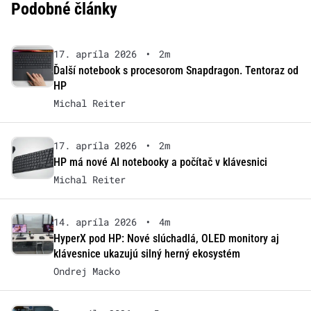
Podobné články
17. apríla 2026
•
2m
Ďalší notebook s procesorom Snapdragon. Tentoraz od
HP
Michal Reiter
17. apríla 2026
•
2m
HP má nové AI notebooky a počítač v klávesnici
Michal Reiter
14. apríla 2026
•
4m
HyperX pod HP: Nové slúchadlá, OLED monitory aj
klávesnice ukazujú silný herný ekosystém
Ondrej Macko