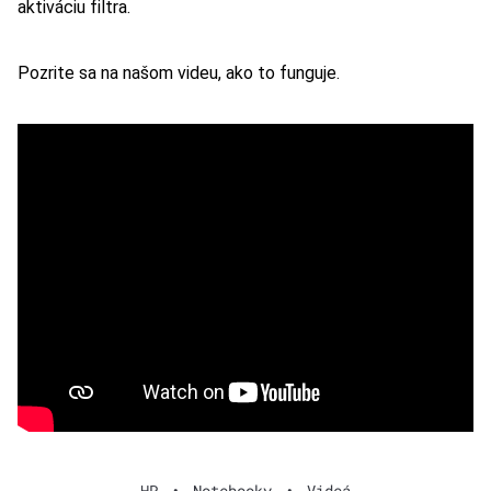
aktiváciu filtra.
Pozrite sa na našom videu, ako to funguje.
HP
•
Notebooky
•
Videá