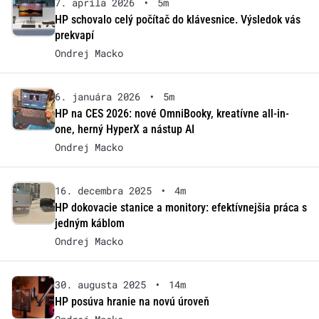
7. apríla 2026
•
5m
HP schovalo celý počítač do klávesnice. Výsledok vás
prekvapí
Ondrej Macko
6. januára 2026
•
5m
HP na CES 2026: nové OmniBooky, kreatívne all-in-
one, herný HyperX a nástup AI
Ondrej Macko
16. decembra 2025
•
4m
HP dokovacie stanice a monitory: efektívnejšia práca s
jedným káblom
Ondrej Macko
30. augusta 2025
•
14m
HP posúva hranie na novú úroveň