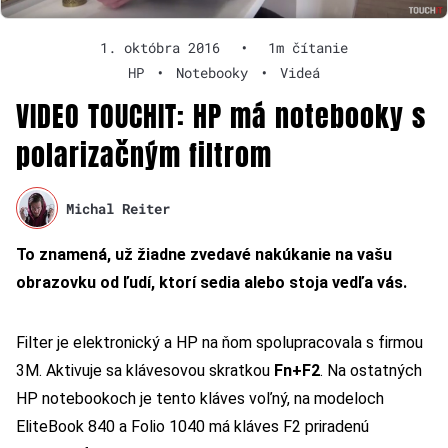
1. októbra 2016
•
1m čítanie
HP
•
Notebooky
•
Videá
VIDEO TOUCHIT: HP má notebooky s
polarizačným filtrom
Michal Reiter
To znamená, už žiadne zvedavé nakúkanie na vašu
obrazovku od ľudí, ktorí sedia alebo stoja vedľa vás.
Filter je elektronický a HP na ňom spolupracovala s firmou
3M. Aktivuje sa klávesovou skratkou
Fn+F2
. Na ostatných
HP notebookoch je tento kláves voľný, na modeloch
EliteBook 840 a Folio 1040 má kláves F2 priradenú