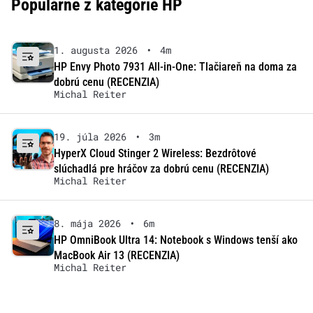
Populárne z kategórie HP
1. augusta 2026
•
4m
HP Envy Photo 7931 All-in-One: Tlačiareň na doma za
dobrú cenu (RECENZIA)
Michal Reiter
19. júla 2026
•
3m
HyperX Cloud Stinger 2 Wireless: Bezdrôtové
slúchadlá pre hráčov za dobrú cenu (RECENZIA)
Michal Reiter
8. mája 2026
•
6m
HP OmniBook Ultra 14: Notebook s Windows tenší ako
MacBook Air 13 (RECENZIA)
Michal Reiter