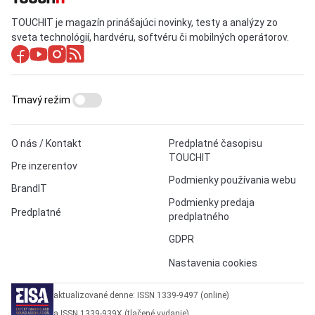
TOUCHIT je magazín prinášajúci novinky, testy a analýzy zo
sveta technológií, hardvéru, softvéru či mobilných operátorov.
Tmavý režim
O nás / Kontakt
Predplatné časopisu
TOUCHIT
Pre inzerentov
Podmienky používania webu
BrandIT
Podmienky predaja
Predplatné
predplatného
GDPR
Nastavenia cookies
aktualizované denne: ISSN 1339-9497 (online)
a ISSN 1339-939X (tlačené vydanie)