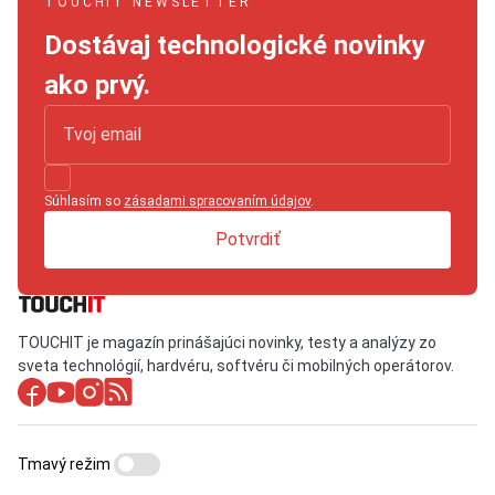
TOUCHIT NEWSLETTER
Dostávaj technologické novinky
ako prvý.
Súhlasím so
zásadami spracovaním údajov
.
Potvrdiť
TOUCHIT je magazín prinášajúci novinky, testy a analýzy zo
sveta technológií, hardvéru, softvéru či mobilných operátorov.
Tmavý režim