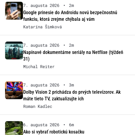
7. augusta 2026
•
2m
Google prinesie do Androidu novú bezpečnostnú
funkciu, ktorá zrejme chýbala aj vám
Katarína Šimková
7. augusta 2026
•
2m
Napínavé dokumentárne seriály na Netflixe (týždeň
31)
Michal Reiter
7. augusta 2026
•
3m
Dolby Vision 2 prichádza do prvých televízorov. Ak
máte tieto TV, zaktualizujte ich
Roman Kadlec
6. augusta 2026
•
6m
Ako si vybrať robotickú kosačku