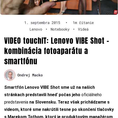
1. septembra 2015
•
1m čítanie
Lenovo
•
Notebooky
•
Videá
VIDEO touchIT: Lenovo VIBE Shot –
kombinácia fotoaparátu a
smartfónu
Ondrej Macko
Smartfón Lenovo VIBE Shot sme už na našich
stránkach predstavili hneď počas jeho
oficiálneho
predstavenia
na Slovensku. Teraz však prichádzame s
videom, ktoré sme nakrútili tesne po skončení tlačovky
s Marekom Tothom, ktorý je produktovým manažérom