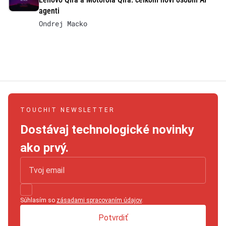
agenti
Ondrej Macko
TOUCHIT NEWSLETTER
Dostávaj technologické novinky
ako prvý.
Súhlasím so
zásadami spracovaním údajov
.
Potvrdiť