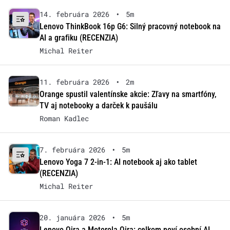
14. februára 2026
•
5m
Lenovo ThinkBook 16p G6: Silný pracovný notebook na
AI a grafiku (RECENZIA)
Michal Reiter
11. februára 2026
•
2m
Orange spustil valentínske akcie: Zľavy na smartfóny,
TV aj notebooky a darček k paušálu
Roman Kadlec
7. februára 2026
•
5m
Lenovo Yoga 7 2-in-1: AI notebook aj ako tablet
(RECENZIA)
Michal Reiter
20. januára 2026
•
5m
Lenovo Qira a Motorola Qira: celkom noví osobní AI