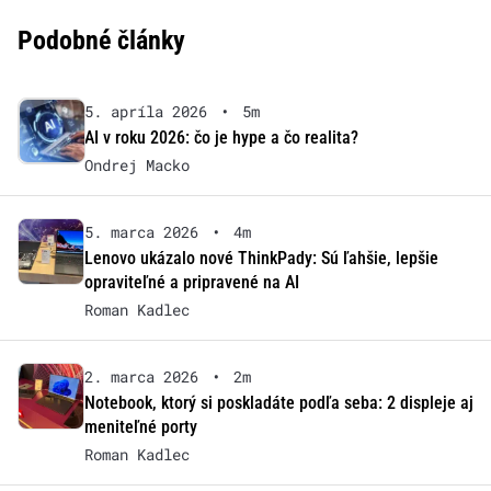
Podobné články
5. apríla 2026
•
5m
AI v roku 2026: čo je hype a čo realita?
Ondrej Macko
5. marca 2026
•
4m
Lenovo ukázalo nové ThinkPady: Sú ľahšie, lepšie
opraviteľné a pripravené na AI
Roman Kadlec
2. marca 2026
•
2m
Notebook, ktorý si poskladáte podľa seba: 2 displeje aj
meniteľné porty
Roman Kadlec