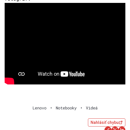
Lenovo
•
Notebooky
•
Videá
Nahlásiť chybu