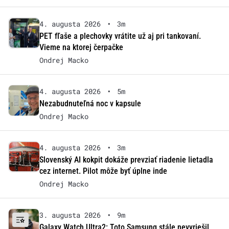
4. augusta 2026
•
3m
PET fľaše a plechovky vrátite už aj pri tankovaní.
Vieme na ktorej čerpačke
Ondrej Macko
4. augusta 2026
•
5m
Nezabudnuteľná noc v kapsule
Ondrej Macko
4. augusta 2026
•
3m
Slovenský AI kokpit dokáže prevziať riadenie lietadla
cez internet. Pilot môže byť úplne inde
Ondrej Macko
3. augusta 2026
•
9m
Galaxy Watch Ultra2: Toto Samsung stále nevyriešil