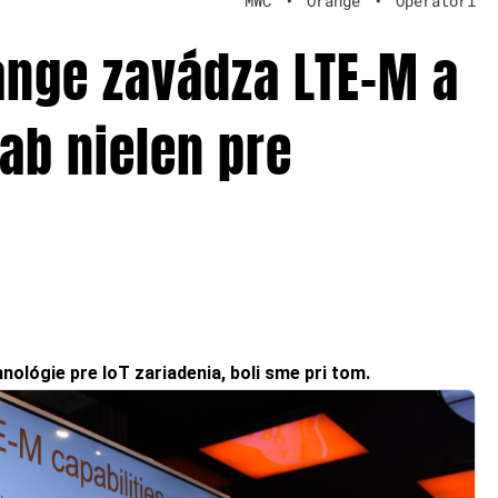
MWC
•
Orange
•
Operátori
ange zavádza LTE-M a
ab nielen pre
lógie pre IoT zariadenia, boli sme pri tom.