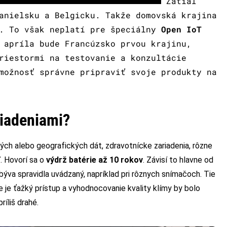
Zatiaľ
anielsku a Belgicku. Takže domovská krajina
á. To však neplatí pre špeciálny
Open IoT
 apríla bude Francúzsko prvou krajinu,
riestormi na testovanie a konzultácie
možnosť správne pripraviť svoje produkty na
riadeniami?
ých alebo geografických dát, zdravotnícke zariadenia, rôzne
. Hovorí sa o
výdrž
batérie až 10 rokov
. Závisí to hlavne od
 býva spravidla uvádzaný, napríklad pri rôznych snímačoch. Tie
de je ťažký prístup a vyhodnocovanie kvality klímy by bolo
íliš drahé.