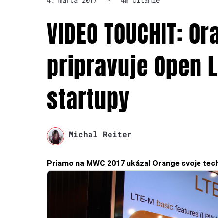
4. marca 2017
•
4m čítanie
VIDEO TOUCHIT: Or
pripravuje Open L
startupy
Michal Reiter
Priamo na MWC 2017 ukázal Orange svoje techno