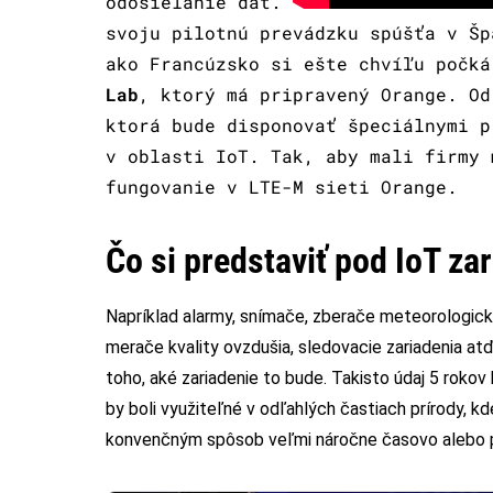
odosielanie dát.
svoju pilotnú prevádzku spúšťa v Šp
ako Francúzsko si ešte chvíľu počk
Lab
, ktorý má pripravený Orange. Od
ktorá bude disponovať špeciálnymi p
v oblasti IoT. Tak, aby mali firmy 
fungovanie v LTE-M sieti Orange.
Čo si predstaviť pod IoT za
Napríklad alarmy, snímače, zberače meteorologick
merače kvality ovzdušia, sledovacie zariadenia atď
toho, aké zariadenie to bude. Takisto údaj 5 rokov
by boli využiteľné v odľahlých častiach prírody, k
konvenčným spôsob veľmi náročne časovo alebo pr