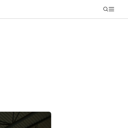
Nájsť
á revolúcia fotoaparátov v Android