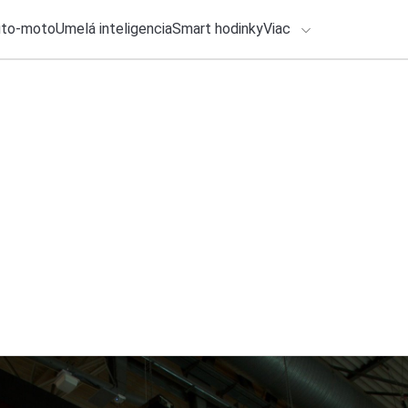
uto-moto
Umelá inteligencia
Smart hodinky
Viac
HLO BY VÁS ZAUJÍMAŤ
lačové správy
4. augusta 2026
•
2m
ADÁVANIA
Budúci rok nás čak
telefónoch
Zadajte frázu pre vyhľadanie
Katarína Šimková