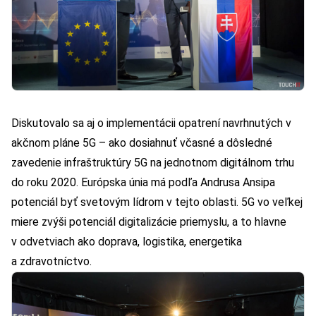
Diskutovalo sa aj o implementácii opatrení navrhnutých v
akčnom pláne 5G – ako dosiahnuť včasné a dôsledné
zavedenie infraštruktúry 5G na jednotnom digitálnom trhu
do roku 2020. Európska únia má podľa Andrusa Ansipa
potenciál byť svetovým lídrom v tejto oblasti. 5G vo veľkej
miere zvýši potenciál digitalizácie priemyslu, a to hlavne
v odvetviach ako doprava, logistika, energetika
a zdravotníctvo.