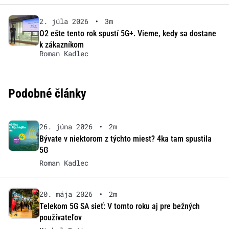
2. júla 2026
•
3m
O2 ešte tento rok spustí 5G+. Vieme, kedy sa dostane
k zákazníkom
Roman Kadlec
Podobné články
26. júna 2026
•
2m
Bývate v niektorom z týchto miest? 4ka tam spustila
5G
Roman Kadlec
20. mája 2026
•
2m
Telekom 5G SA sieť: V tomto roku aj pre bežných
používateľov