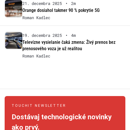
21. decembra 2025
•
2m
Orange dosiahol takmer 90 % pokrytie 5G
Roman Kadlec
19. decembra 2025
•
4m
Televízne vysielanie čaká zmena: Živý prenos bez
prenosového voza je už realitou
Roman Kadlec
TOUCHIT NEWSLETTER
Dostávaj technologické novinky
ako prvý.