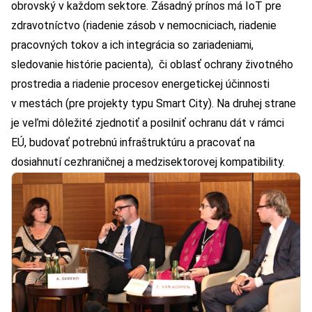
obrovský v každom sektore. Zásadný prínos má IoT pre
zdravotníctvo (riadenie zásob v nemocniciach, riadenie
pracovných tokov a ich integrácia so zariadeniami,
sledovanie histórie pacienta), či oblasť ochrany životného
prostredia a riadenie procesov energetickej účinnosti
v mestách (pre projekty typu Smart City). Na druhej strane
je veľmi dôležité zjednotiť a posilniť ochranu dát v rámci
EÚ, budovať potrebnú infraštruktúru a pracovať na
dosiahnutí cezhraničnej a medzisektorovej kompatibility.