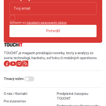
Súhlasím so
zásadami spracovaním údajov
.
Potvrdiť
TOUCHIT je magazín prinášajúci novinky, testy a analýzy zo
sveta technológií, hardvéru, softvéru či mobilných operátorov.
Tmavý režim
O nás / Kontakt
Predplatné časopisu
TOUCHIT
Pre inzerentov
Podmienky používania webu