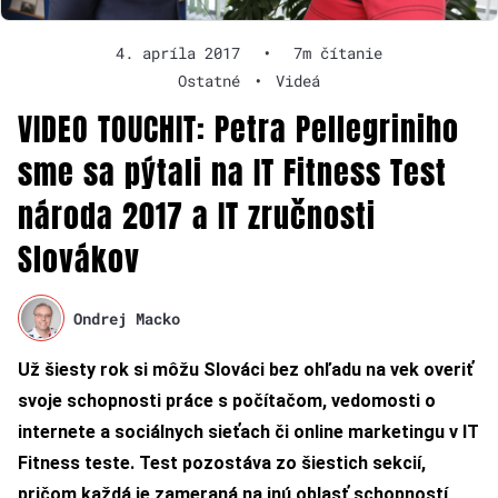
4. apríla 2017
•
7m čítanie
Ostatné
•
Videá
VIDEO TOUCHIT: Petra Pellegriniho
sme sa pýtali na IT Fitness Test
národa 2017 a IT zručnosti
Slovákov
Ondrej Macko
Už šiesty rok si môžu Slováci bez ohľadu na vek overiť
svoje schopnosti práce s počítačom, vedomosti o
internete a sociálnych sieťach či online marketingu v IT
Fitness teste. Test pozostáva zo šiestich sekcií,
pričom každá je zameraná na inú oblasť schopností