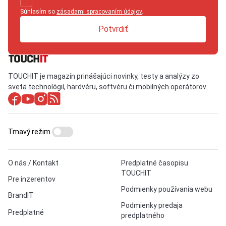
Súhlasím so
zásadami spracovaním údajov
.
Potvrdiť
TOUCHIT je magazín prinášajúci novinky, testy a analýzy zo
sveta technológií, hardvéru, softvéru či mobilných operátorov.
Tmavý režim
O nás / Kontakt
Predplatné časopisu
TOUCHIT
Pre inzerentov
Podmienky používania webu
BrandIT
Podmienky predaja
Predplatné
predplatného