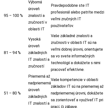
Výborná
Pravdepodobne ste IT
úroveň
profesionál alebo patríte medzi
95 – 100 %
znalostí a
veľmi zručných IT
zručností v
používateľov.
oblasti IT
Vaše základné znalosti a
Vysoká
zručnosti v oblasti IT sú na
úroveň
veľmi dobrej úrovni, orientujete
81 – 94 %
základných
sa vo svete informačných
IT znalostí a
technológií a dokážete s nimi
zručností
pracovať efektívne.
Priemerná až
Vaše kompetencie v oblasti
nadpriemerná
základov IT sú na priemernej až
úroveň
51 – 80 %
nadpriemernej úrovni, dokážete
základných
sa zorientovať a využívať IT pri
IT znalostí a
prací, či zábave.