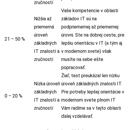
zručností
Vaše kompetencie v oblasti
Nižšia až
základov IT sú na
priemerná
podpriemernej až priemernej
úroveň
úrovni. Ste na dobrej ceste, pre
21 – 50 %
základných
lepšiu orientáciu v IT (a tým aj
IT znalostí a
v modernom svete) však
zručností
musíte na sebe ešte
popracovať.
Žiaľ, test preukázal len nízku
Nízka úroveň
úroveň základných znalosti IT.
základných
Pre potreby lepšej orientácie v
0 – 20 %
IT znalostí a
modernom svete plnom IT
zručností
Vám radíme sa v tejto oblasti
ďalej vzdelávať.