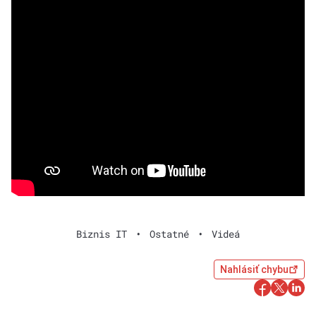
Biznis IT
•
Ostatné
•
Videá
Nahlásiť chybu