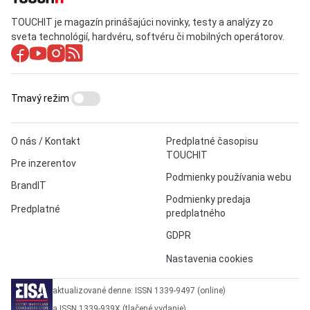
TOUCHIT je magazín prinášajúci novinky, testy a analýzy zo
sveta technológií, hardvéru, softvéru či mobilných operátorov.
Tmavý režim
O nás / Kontakt
Predplatné časopisu
TOUCHIT
Pre inzerentov
Podmienky používania webu
BrandIT
Podmienky predaja
Predplatné
predplatného
GDPR
Nastavenia cookies
aktualizované denne: ISSN 1339-9497 (online)
a ISSN 1339-939X (tlačené vydanie)