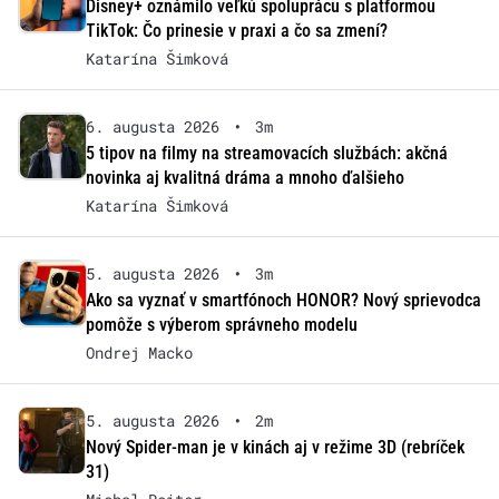
Disney+ oznámilo veľkú spoluprácu s platformou
TikTok: Čo prinesie v praxi a čo sa zmení?
Katarína Šimková
6. augusta 2026
•
3m
5 tipov na filmy na streamovacích službách: akčná
novinka aj kvalitná dráma a mnoho ďalšieho
Katarína Šimková
5. augusta 2026
•
3m
Ako sa vyznať v smartfónoch HONOR? Nový sprievodca
pomôže s výberom správneho modelu
Ondrej Macko
5. augusta 2026
•
2m
Nový Spider-man je v kinách aj v režime 3D (rebríček
31)