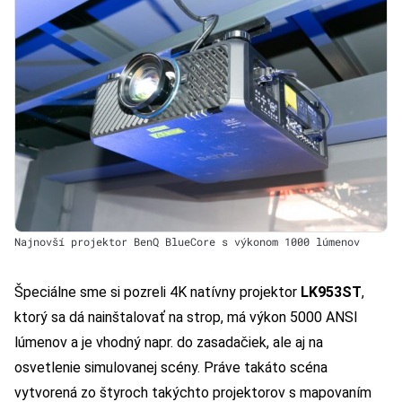
Najnovší projektor BenQ BlueCore s výkonom 1000 lúmenov
Špeciálne sme si pozreli 4K natívny projektor
LK953ST
,
ktorý sa dá nainštalovať na strop, má výkon 5000 ANSI
lúmenov a je vhodný napr. do zasadačiek, ale aj na
osvetlenie simulovanej scény. Práve takáto scéna
vytvorená zo štyroch takýchto projektorov s mapovaním