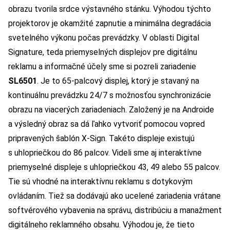
obrazu tvorila srdce výstavného stánku. Výhodou týchto
projektorov je okamžité zapnutie a minimálna degradácia
svetelného výkonu počas prevádzky. V oblasti Digital
Signature, teda priemyselných displejov pre digitálnu
reklamu a informačné účely sme si pozreli zariadenie
SL6501
. Je to 65-palcový displej, ktorý je stavaný na
kontinuálnu prevádzku 24/7 s možnosťou synchronizácie
obrazu na viacerých zariadeniach. Založený je na Androide
a výsledný obraz sa dá ľahko vytvoriť pomocou vopred
pripravených šablón X-Sign. Takéto displeje existujú
s uhlopriečkou do 86 palcov. Videli sme aj interaktívne
priemyselné displeje s uhlopriečkou 43, 49 alebo 55 palcov.
Tie sú vhodné na interaktívnu reklamu s dotykovým
ovládaním. Tiež sa dodávajú ako ucelené zariadenia vrátane
softvérového vybavenia na správu, distribúciu a manažment
digitálneho reklamného obsahu. Výhodou je, že tieto