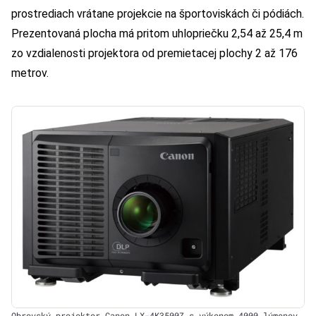
prostrediach vrátane projekcie na športoviskách či pódiách.
Prezentovaná plocha má pritom uhlopriečku 2,54 až 25,4 m
zo vzdialenosti projektora od premietacej plochy 2 až 176
metrov.
Obrovský projektor Canon LX-4K3500Z s výkonom 4000 lúmenov