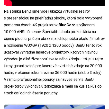
Na stánku BenQ sme videli ukážku virtuálnej reality
s prezentáciou na priehľadnú plochu, ktorá bola vytvorená
pomocou dvoch 4K projektorov
BlueCore
s výkonom
10 000 ANSI lúmenov. Špecialitou bola prezentácia na
čiernu plochu, pričom obraz mal uhlopriečku okolo 4 metrov
a rozlíšenie WUXGA (1920 x 1200 bodov). BenQ tento rok
ukazoval výhradne laserové projektory, ktorých hlavnou
výhodou je dlhá životnosť svetelného zdroja – tá je u tejto
firmy garantovaná pre laserové svetelné zdroje na 20 000
hodín, v ekonomickom režime 36 000 hodín (alebo 3 roky).
V rámci profesionálnej ponuky sa navyše servis BenQ
projektorov vykonáva u zákazníka a mení sa kus za kus do
troch dní od nahlásenia poruchy.