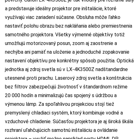
a predstavuje ideálny projektor pre inštalácie, ktoré
využívajú viac zariadení súčasne. Obsluha môže ľahko
nastaviť polohu obrazu bez nakláňania alebo premiestnenia
samotného projektora. Všetky výmenné objektívy totiž
umožňujú motorizovaný posun, zoom aj zaostrenie a
nechýba ani pamäť na uloženie a jednoduché zopakovanie
nastavení objektívu pre konkrétny spôsob použitia. Optická
jednotka aj zdroj svetla sú v LX-4K3500Z nadštandardne
utesnené proti prachu. Laserový zdroj svetla a konštrukcia
bez filtrov zabezpečujú životnosť v štandardnom režime
20 000 hodín a minimalizujú čas spojený s údržbou a
výmenou lámp. Za spoľahlivou projekciou stojí tiež
premyslený chladiaci systém, ktorý kombinuje vodné a
vzduchové chladenie. Súčasťou projektora je aj široká škála
rozhraní uľahčujúcich samotnú inštaláciu a ovládanie
projektora – využiť možno napríklad porty HDMI, DP,