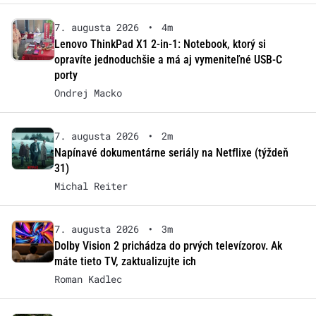
7. augusta 2026
•
4m
Lenovo ThinkPad X1 2-in-1: Notebook, ktorý si
opravíte jednoduchšie a má aj vymeniteľné USB-C
porty
Ondrej Macko
7. augusta 2026
•
2m
Napínavé dokumentárne seriály na Netflixe (týždeň
31)
Michal Reiter
7. augusta 2026
•
3m
Dolby Vision 2 prichádza do prvých televízorov. Ak
máte tieto TV, zaktualizujte ich
Roman Kadlec