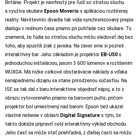
Británie. Projekt je navrhnutý pre ľudí so stratou sluchu
a využíva okuliare
Epson Moverio
s aplikáciou rozšírenej
reality. Návštevníci divadla tak vidia synchronizovaný prepis
dialógu v reálnom čase priamo pri pohľade cez okuliare. To
znamená, že ľudia so stratou sluchu môžu sledovať dej bez
toho, aby spustili zrak z javiska. Na záver sme si pozreli
interaktívny bar. Jeho základom je projektor
EB-U50
s
jednoduchou inštaláciou, jasom 3 600 lúmenov a rozlíšením
WUXGA. Má nízke celkové obstarávacie náklady a vďaka
nenápadnému dizajnu sa stane prirodzenou súčasťou. Na
ISE sa tak dal z baru interaktívne objednať nápoj, a to z
obrazu vytovoreného priamo na barovom pulte, pričom
projektor bol umiestnený nad barom. Epson tiež ukázal
vlastné riešenie v oblasti
Digital Signature
s tým, že
takto dokáže pripraviť celý interaktívny výklad obchodu.
Jeho časť sa môže stať priehľadná, z ďalšej časti sa môžu