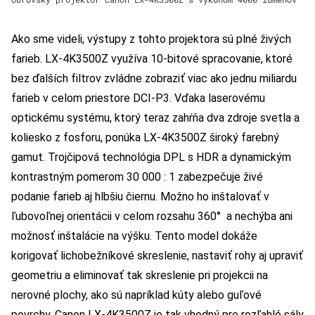
Ako sme videli, výstupy z tohto projektora sú plné živých
farieb. LX-4K3500Z využíva 10-bitové spracovanie, ktoré
bez ďalších filtrov zvládne zobraziť viac ako jednu miliardu
farieb v celom priestore DCI-P3. Vďaka laserovému
optickému systému, ktorý teraz zahŕňa dva zdroje svetla a
koliesko z fosforu, ponúka LX-4K3500Z široký farebný
gamut. Trojčipová technológia DPL s HDR a dynamickým
kontrastným pomerom 30 000 : 1 zabezpečuje živé
podanie farieb aj hlbšiu čiernu. Možno ho inštalovať v
ľubovoľnej orientácii v celom rozsahu 360° a nechýba ani
možnosť inštalácie na výšku. Tento model dokáže
korigovať lichobežníkové skreslenie, nastaviť rohy aj upraviť
geometriu a eliminovať tak skreslenie pri projekcii na
nerovné plochy, ako sú napríklad kúty alebo guľové
povrchy. Canon LX-4K3500Z je tak vhodný pre rozľahlé sály