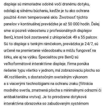
displeje sú mimoriadne odolné voči drsnému dotyku,
odolajú aj silnému búchaniu, keďže je tu ako ochrana
použité 4 mm temperované sklo. Životnosť týchto
panelov v kontinuálnej prevádzke je až 50 000 hodín. Ďalej
sme si pozreli videostenu z profesionálnych displejov
BenQ, ktoré boli zostavené z uhlopriečok 49 a 55 palcov.
Sú to displeje s tenkým rámčekom, prevádzka je 24/7, sú
určené na premietanie videoobsahu a môžu fungovať na
šírku, ale aj na výšku. Špecialitou pre BenQ sú
veľkoformátové interaktívne displeje. Firma ponúka
riešenie typu všetko v jednom, má zobrazovaciu plochu so
4K rozlíšením, s dostatočným svetelným výkonom
a s viacerými technológiami na ochranu zraku (filtrácia
modrého svetla, zmatnená plocha s minimálnymi odrazmi či
antibakteriálna vrstva). Je to prirodzene dotyková
interaktívna obrazovka so zabudovaným systémom