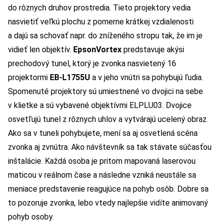
do rôznych druhov prostredia. Tieto projektory vedia
nasvietiť veľkú plochu z pomerne krátkej vzdialenosti
a dajú sa schovať napr. do zníženého stropu tak, že im je
vidieť len objektív.
EpsonVortex
predstavuje akýsi
prechodový tunel, ktorý je zvonka nasvietený 16
projektormi
EB-L1755U
a v jeho vnútri sa pohybujú ľudia.
Spomenuté projektory sú umiestnené vo dvojici na sebe
v klietke a sú vybavené objektívmi ELPLU03. Dvojice
osvetľujú tunel z rôznych uhlov a vytvárajú ucelený obraz.
Ako sa v tuneli pohybujete, mení sa aj osvetlená scéna
zvonka aj zvnútra. Ako návštevník sa tak stávate súčasťou
inštalácie. Každá osoba je pritom mapovaná laserovou
maticou v reálnom čase a následne vzniká neustále sa
meniace predstavenie reagujúce na pohyb osôb. Dobre sa
to pozoruje zvonka, lebo vtedy najlepšie vidíte animovaný
pohyb osoby.