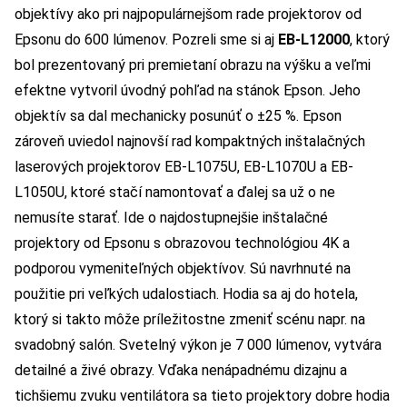
objektívy ako pri najpopulárnejšom rade projektorov od
Epsonu do 600 lúmenov. Pozreli sme si aj
EB-L12000
, ktorý
bol prezentovaný pri premietaní obrazu na výšku a veľmi
efektne vytvoril úvodný pohľad na stánok Epson. Jeho
objektív sa dal mechanicky posunúť o ±25 %. Epson
zároveň uviedol najnovší rad kompaktných inštalačných
laserových projektorov EB-L1075U, EB-L1070U a EB-
L1050U, ktoré stačí namontovať a ďalej sa už o ne
nemusíte starať. Ide o najdostupnejšie inštalačné
projektory od Epsonu s obrazovou technológiou 4K a
podporou vymeniteľných objektívov. Sú navrhnuté na
použitie pri veľkých udalostiach. Hodia sa aj do hotela,
ktorý si takto môže príležitostne zmeniť scénu napr. na
svadobný salón. Svetelný výkon je 7 000 lúmenov, vytvára
detailné a živé obrazy. Vďaka nenápadnému dizajnu a
tichšiemu zvuku ventilátora sa tieto projektory dobre hodia