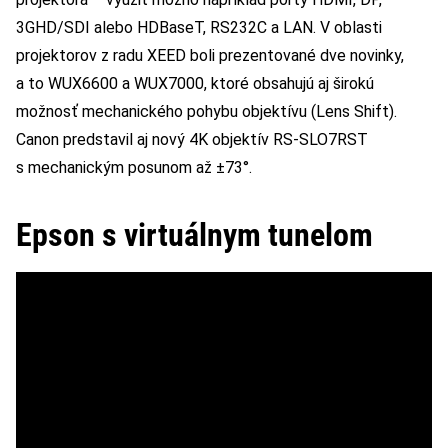
3GHD/SDI alebo HDBaseT, RS232C a LAN. V oblasti
projektorov z radu XEED boli prezentované dve novinky,
a to WUX6600 a WUX7000, ktoré obsahujú aj širokú
možnosť mechanického pohybu objektívu (Lens Shift).
Canon predstavil aj nový 4K objektív RS-SLO7RST
s mechanickým posunom až ±73°.
Epson s virtuálnym tunelom