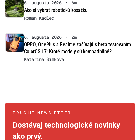
6. augusta 2026
•
6m
Ako si vybrať robotickú kosačku
Roman Kadlec
6. augusta 2026
•
2m
OPPO, OnePlus a Realme začínajú s beta testovaním
ColorOS 17: Ktoré modely sú kompatibilné?
Katarína Šimková
TOUCHIT NEWSLETTER
Dostávaj technologické novinky
ako prvý.