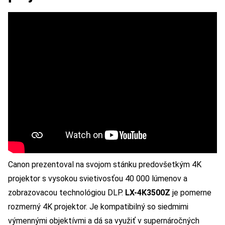
Canon prezentoval na svojom stánku predovšetkým 4K
projektor s vysokou svietivosťou 40 000 lúmenov a
zobrazovacou technológiou DLP.
LX-4K3500Z
je pomerne
rozmerný 4K projektor. Je kompatibilný so siedmimi
výmennými objektívmi a dá sa využiť v supernáročných