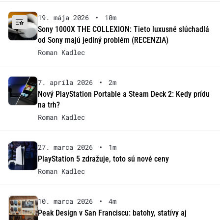
19. mája 2026
•
10m
Sony 1000X THE COLLEXION: Tieto luxusné slúchadlá
od Sony majú jediný problém (RECENZIA)
Roman Kadlec
7. apríla 2026
•
2m
Nový PlayStation Portable a Steam Deck 2: Kedy prídu
na trh?
Roman Kadlec
27. marca 2026
•
1m
PlayStation 5 zdražuje, toto sú nové ceny
Roman Kadlec
10. marca 2026
•
4m
Peak Design v San Franciscu: batohy, statívy aj