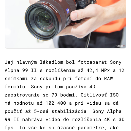
Jej hlavným lákadlom bol fotoaparát Sony
Alpha 99 II s rozlíšením až 42,4 MPx a 12
snímkami za sekundu pri fotení do RAW
formátu. Sony pritom používa 4D
zaostrovanie so 79 bodmi. Citlivosť ISO
má hodnotu až 102 400 a pri videu sa dá
použiť až 5-osá stabilizácia. Sony Alpha
99 II nahráva video do rozlíšenia 4K s 30
fps. To všetko sú úžasné parametre, aké