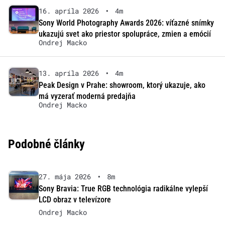
16. apríla 2026
•
4m
Sony World Photography Awards 2026: víťazné snímky
ukazujú svet ako priestor spolupráce, zmien a emócií
Ondrej Macko
13. apríla 2026
•
4m
Peak Design v Prahe: showroom, ktorý ukazuje, ako
má vyzerať moderná predajňa
Ondrej Macko
Podobné články
27. mája 2026
•
8m
Sony Bravia: True RGB technológia radikálne vylepší
LCD obraz v televízore
Ondrej Macko