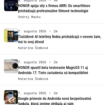
8. augusta 2026
•
3m
HONOR spája sily s firmou ARRI: Do smartfónov
prichádzajú profesionálne filmové technológie
Ondrej Macko
7. augusta 2026
•
2m
Tlačidlové AI telefóny Nokia prichádzajú v novom šate,
má to svoj dôvod
Katarína Šimková
7. augusta 2026
•
2m
HONOR spustil beta testovanie MagicOS 11 aj
Androidu 17: Tieto zariadenia sú kompatibilné
Katarína Šimková
7. augusta 2026
•
2m
Google prinesie do Androidu novú bezpečnostnú
funkciu, ktorá zrejme chýbala aj vám