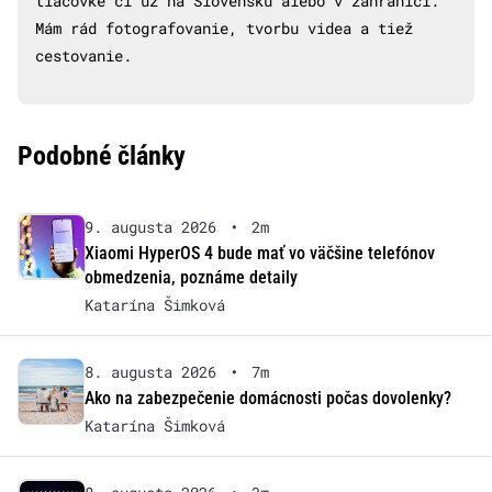
tlačovke či už na Slovensku alebo v zahraničí.
Mám rád fotografovanie, tvorbu videa a tiež
cestovanie.
Podobné články
9. augusta 2026
•
2m
Xiaomi HyperOS 4 bude mať vo väčšine telefónov
obmedzenia, poznáme detaily
Katarína Šimková
8. augusta 2026
•
7m
Ako na zabezpečenie domácnosti počas dovolenky?
Katarína Šimková