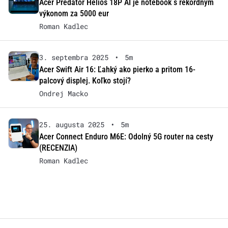
Acer Predator Helios 18P AI je notebook s rekordným
výkonom za 5000 eur
Roman Kadlec
3. septembra 2025
•
5m
Acer Swift Air 16: Ľahký ako pierko a pritom 16-
palcový displej. Koľko stojí?
Ondrej Macko
25. augusta 2025
•
5m
Acer Connect Enduro M6E: Odolný 5G router na cesty
(RECENZIA)
Roman Kadlec