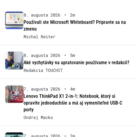
8. augusta 2026
•
2m
Používali ste Microsoft Whiteboard? Pripravte sa na
zmenu
Michal Reiter
8. augusta 2026
•
5m
Aké vychytávky na upratovanie používame v redakcii?
Redakcia TOUCHIT
7. augusta 2026
•
4m
Lenovo ThinkPad X1 2-in-1: Notebook, ktorý si
opravíte jednoduchšie a má aj vymeniteľné USB-C
porty
Ondrej Macko
7. augusta 2026
•
2m