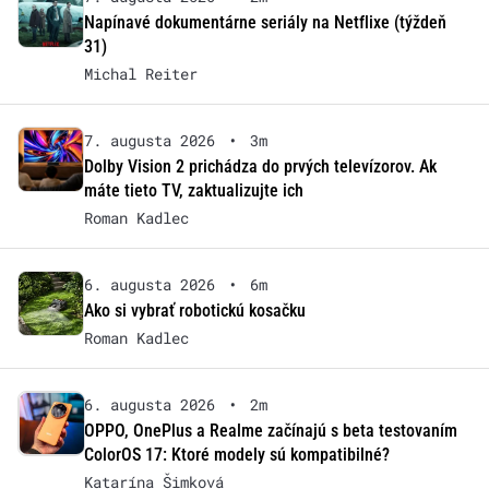
Napínavé dokumentárne seriály na Netflixe (týždeň
31)
Michal Reiter
7. augusta 2026
•
3m
Dolby Vision 2 prichádza do prvých televízorov. Ak
máte tieto TV, zaktualizujte ich
Roman Kadlec
6. augusta 2026
•
6m
Ako si vybrať robotickú kosačku
Roman Kadlec
6. augusta 2026
•
2m
OPPO, OnePlus a Realme začínajú s beta testovaním
ColorOS 17: Ktoré modely sú kompatibilné?
Katarína Šimková