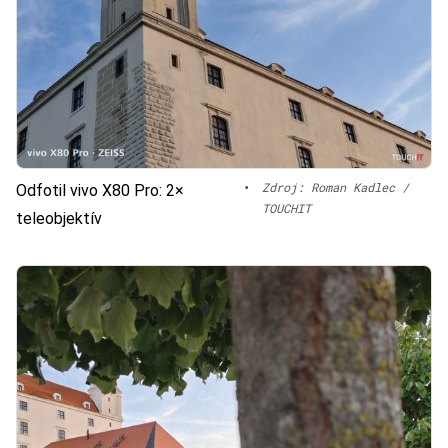
•
Zdroj: Roman Kadlec /
Odfotil vivo X80 Pro: 2×
TOUCHIT
teleobjektív