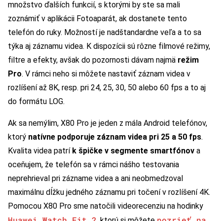
množstvo ďalších funkcií, s ktorými by ste sa mali
zoznámiť v aplikácii Fotoaparát, ak dostanete tento
telefón do ruky. Možností je nadštandardne veľa a to sa
týka aj záznamu videa. K dispozícii sú rôzne filmové režimy,
filtre a efekty, avšak do pozornosti dávam najmä
režim
Pro
. V rámci neho si môžete nastaviť záznam videa v
rozlíšení až 8K, resp. pri 24, 25, 30, 50 alebo 60 fps a to aj
do formátu LOG.
Ak sa nemýlim, X80 Pro je jeden z mála Android telefónov,
ktorý
natívne podporuje záznam videa pri 25 a 50 fps
.
Kvalita videa patrí
k špičke v segmente smartfónov
a
oceňujem, že telefón sa v rámci nášho testovania
neprehrieval pri zázname videa a ani neobmedzoval
maximálnu dĺžku jedného záznamu pri točení v rozlíšení 4K.
Pomocou X80 Pro sme natočili videorecenziu na hodinky
Huawei Watch Fit 2
pozrieť na
, ktorú si môžete