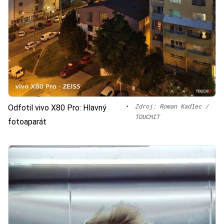
•
Zdroj: Roman Kadlec /
Odfotil vivo X80 Pro: Hlavný
TOUCHIT
fotoaparát