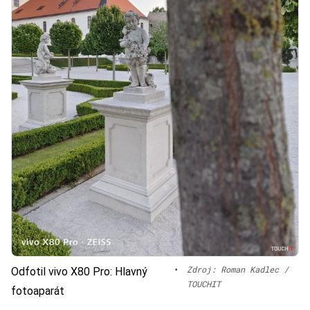
•
Zdroj: Roman Kadlec /
Odfotil vivo X80 Pro: Hlavný
TOUCHIT
fotoaparát