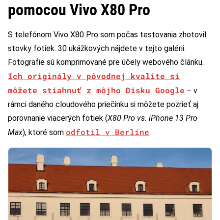
pomocou Vivo X80 Pro
S telefónom Vivo X80 Pro som počas testovania zhotovil
stovky fotiek. 30 ukážkových nájdete v tejto galérii.
Fotografie sú komprimované pre účely webového článku.
Ich originály v pôvodnej kvalite si
môžete stiahnuť z môjho Disku Google
– v
rámci daného cloudového priečinku si môžete pozrieť aj
porovnanie viacerých fotiek (
X80 Pro vs. iPhone 13 Pro
odfotil v Berlíne
Max
), ktoré som
.