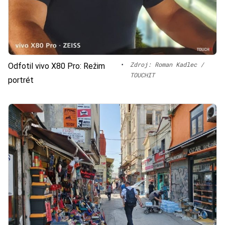
•
Zdroj: Roman Kadlec /
Odfotil vivo X80 Pro: Režim
TOUCHIT
portrét