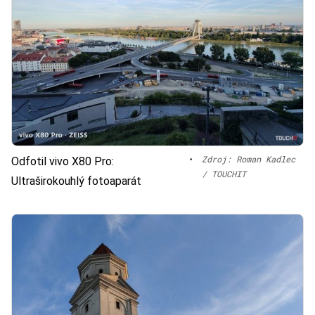
•
Zdroj: Roman Kadlec
Odfotil vivo X80 Pro:
/ TOUCHIT
Ultraširokouhlý fotoaparát