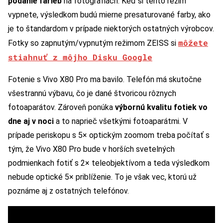
podanie farieb
na fotografiách. Keď si tento režim
vypnete, výsledkom budú mierne presaturované farby, ako
je to štandardom v prípade niektorých ostatných výrobcov.
môžete
Fotky so zapnutým/vypnutým režimom ZEISS si
stiahnuť z môjho Disku Google
Fotenie s Vivo X80 Pro ma bavilo. Telefón má skutočne
všestrannú výbavu, čo je dané štvoricou rôznych
fotoaparátov. Zároveň ponúka
výbornú kvalitu fotiek vo
dne aj v noci
a to naprieč všetkými fotoaparátmi. V
prípade periskopu s 5× optickým zoomom treba počítať s
tým, že Vivo X80 Pro bude v horších svetelných
podmienkach fotiť s 2× teleobjektívom a teda výsledkom
nebude optické 5× priblíženie. To je však vec, ktorú už
poznáme aj z ostatných telefónov.