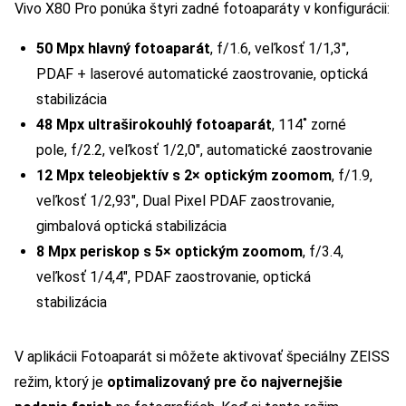
Vivo X80 Pro ponúka štyri zadné fotoaparáty v konfigurácii:
50 Mpx hlavný fotoaparát
, f/1.6, veľkosť 1/1,3″,
PDAF + laserové automatické zaostrovanie, optická
stabilizácia
48 Mpx ultraširokouhlý fotoaparát
, 114˚ zorné
pole, f/2.2, veľkosť 1/2,0″, automatické zaostrovanie
12 Mpx teleobjektív s 2× optickým zoomom
, f/1.9,
veľkosť 1/2,93″, Dual Pixel PDAF zaostrovanie,
gimbalová optická stabilizácia
8 Mpx periskop s 5× optickým zoomom
, f/3.4,
veľkosť 1/4,4″, PDAF zaostrovanie, optická
stabilizácia
V aplikácii Fotoaparát si môžete aktivovať špeciálny ZEISS
režim, ktorý je
optimalizovaný pre čo najvernejšie