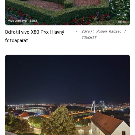
•
Zdroj: Roman Kadlec /
Odfotil vivo X80 Pro: Hlavný
TOUCHIT
fotoaparát