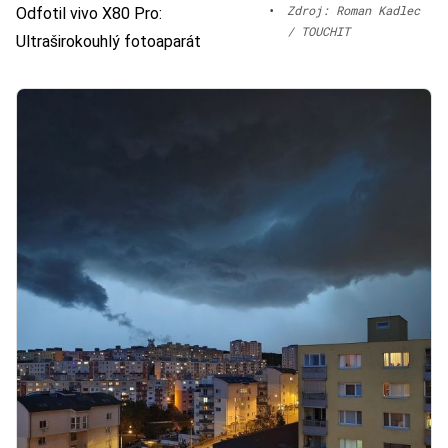
•
Zdroj: Roman Kadlec
Odfotil vivo X80 Pro:
/ TOUCHIT
Ultraširokouhlý fotoaparát