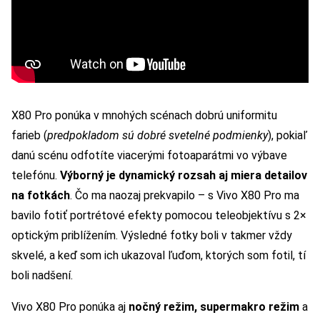
X80 Pro ponúka v mnohých scénach dobrú uniformitu
farieb (
predpokladom sú dobré svetelné podmienky
), pokiaľ
danú scénu odfotíte viacerými fotoaparátmi vo výbave
telefónu.
Výborný je dynamický rozsah aj miera detailov
na fotkách
. Čo ma naozaj prekvapilo – s Vivo X80 Pro ma
bavilo fotiť portrétové efekty pomocou teleobjektívu s 2×
optickým priblížením. Výsledné fotky boli v takmer vždy
skvelé, a keď som ich ukazoval ľuďom, ktorých som fotil, tí
boli nadšení.
Vivo X80 Pro ponúka aj
nočný režim, supermakro režim
a