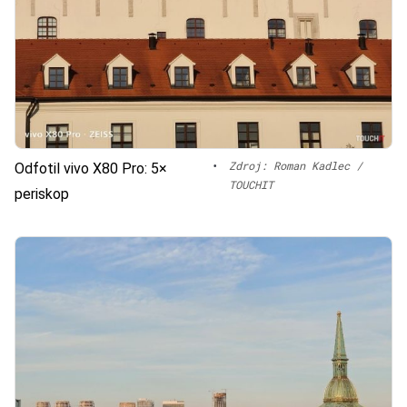
•
Zdroj: Roman Kadlec /
Odfotil vivo X80 Pro: 5×
TOUCHIT
periskop