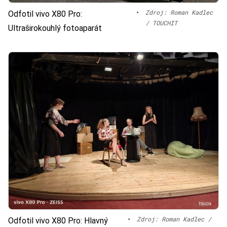
•
Zdroj: Roman Kadlec
Odfotil vivo X80 Pro:
/ TOUCHIT
Ultraširokouhlý fotoaparát
•
Zdroj: Roman Kadlec /
Odfotil vivo X80 Pro: Hlavný