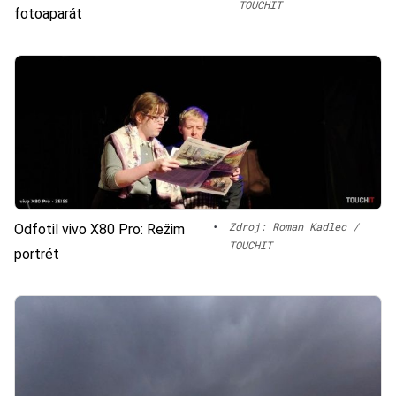
TOUCHIT
fotoaparát
•
Zdroj: Roman Kadlec /
Odfotil vivo X80 Pro: Režim
TOUCHIT
portrét