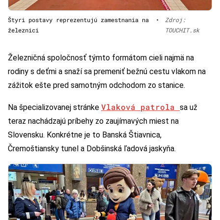
Štyri postavy reprezentujú zamestnania na
•
Zdroj:
železnici
TOUCHIT.sk
Železničná spoločnosť týmto formátom cieli najmä na
rodiny s deťmi a snaží sa premeniť bežnú cestu vlakom na
zážitok ešte pred samotným odchodom zo stanice.
Vlaková patrola
Na špecializovanej stránke
sa už
teraz nachádzajú príbehy zo zaujímavých miest na
Slovensku. Konkrétne je to Banská Štiavnica,
Čremoštiansky tunel a Dobšinská ľadová jaskyňa.