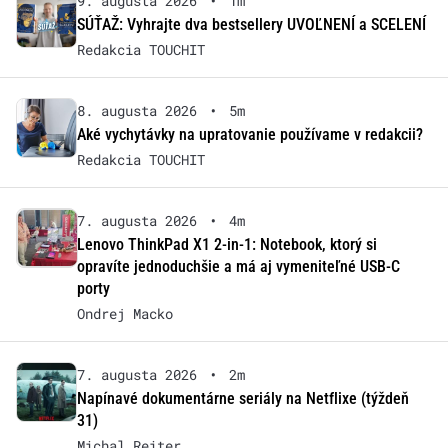
9. augusta 2026
•
1m
SÚŤAŽ: Vyhrajte dva bestsellery UVOĽNENÍ a SCELENÍ
Redakcia TOUCHIT
8. augusta 2026
•
5m
Aké vychytávky na upratovanie používame v redakcii?
Redakcia TOUCHIT
7. augusta 2026
•
4m
Lenovo ThinkPad X1 2-in-1: Notebook, ktorý si
opravíte jednoduchšie a má aj vymeniteľné USB-C
porty
Ondrej Macko
7. augusta 2026
•
2m
Napínavé dokumentárne seriály na Netflixe (týždeň
31)
Michal Reiter