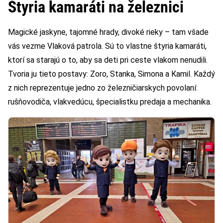
Štyria kamaráti na železnici
Magické jaskyne, tajomné hrady, divoké rieky – tam všade
vás vezme Vlaková patrola. Sú to vlastne štyria kamaráti,
ktorí sa starajú o to, aby sa deti pri ceste vlakom nenudili.
Tvoria ju tieto postavy: Zoro, Stanka, Simona a Kamil. Každý
z nich reprezentuje jedno zo železničiarskych povolaní:
rušňovodiča, vlakvedúcu, špecialistku predaja a mechanika.