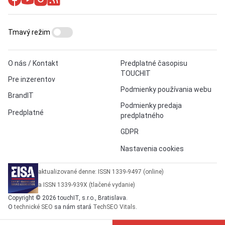
Tmavý režim
O nás / Kontakt
Predplatné časopisu
TOUCHIT
Pre inzerentov
Podmienky používania webu
BrandIT
Podmienky predaja
Predplatné
predplatného
GDPR
Nastavenia cookies
aktualizované denne: ISSN 1339-9497 (online)
a ISSN 1339-939X (tlačené vydanie)
Copyright © 2026 touchIT, s.r.o., Bratislava.
O
technické SEO
sa nám stará
TechSEO Vitals
.