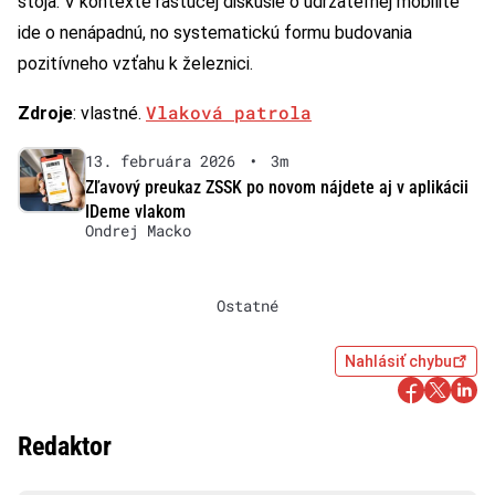
stoja. V kontexte rastúcej diskusie o udržateľnej mobilite
ide o nenápadnú, no systematickú formu budovania
pozitívneho vzťahu k železnici.
Vlaková patrola
Zdroje
: vlastné.
13. februára 2026
•
3m
Zľavový preukaz ZSSK po novom nájdete aj v aplikácii
IDeme vlakom
Ondrej Macko
Ostatné
Nahlásiť chybu
Redaktor