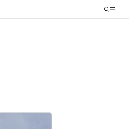
Nájsť
siate predané jazdené auto je dnes