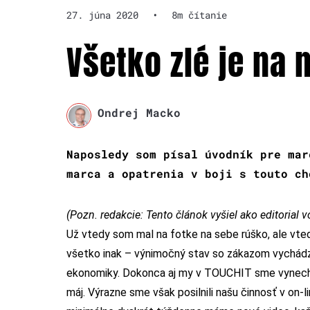
27. júna 2020
•
8m čítanie
Všetko zlé je na 
Ondrej Macko
Naposledy som písal úvodník pre mar
marca a opatrenia v boji s touto ch
(Pozn. redakcie: Tento článok vyšiel ako editorial 
Už vtedy som mal na fotke na sebe rúško, ale vted
všetko inak – výnimočný stav so zákazom vychádz
ekonomiky. Dokonca aj my v TOUCHIT sme vynechali
máj. Výrazne sme však posilnili našu činnosť v on