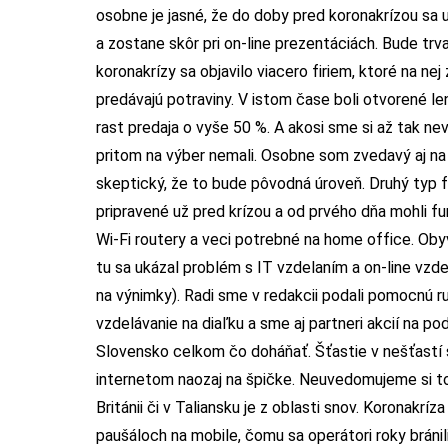
osobne je jasné, že do doby pred koronakrízou sa 
a zostane skôr pri on-line prezentáciách. Bude trva
koronakrízy sa objavilo viacero firiem, ktoré na nej
predávajú potraviny. V istom čase boli otvorené le
rast predaja o vyše 50 %. A akosi sme si až tak nev
pritom na výber nemali. Osobne som zvedavý aj na
skeptický, že to bude pôvodná úroveň. Druhý typ firi
pripravené už pred krízou a od prvého dňa mohli f
Wi-Fi routery a veci potrebné na home office. Obyv
tu sa ukázal problém s IT vzdelaním a on-line vzdel
na výnimky). Radi sme v redakcii podali pomocnú ru
vzdelávanie na diaľku a sme aj partneri akcií na 
Slovensko celkom čo doháňať. Šťastie v nešťastí 
internetom naozaj na špičke. Neuvedomujeme si to, a
Británii či v Taliansku je z oblasti snov. Koronakr
paušáloch na mobile, čomu sa operátori roky bránil