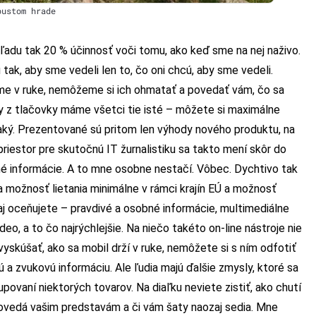
pustom hrade
ľadu tak 20 % účinnosť voči tomu, ako keď sme na nej naživo.
 tak, aby sme vedeli len to, čo oni chcú, aby sme vedeli.
áme v ruke, nemôžeme si ich ohmatať a povedať vám, čo sa
ky z tlačovky máme všetci tie isté – môžete si maximálne
naký. Prezentované sú pritom len výhody nového produktu, na
riestor pre skutočnú IT žurnalistiku sa takto mení skôr do
é informácie. A to mne osobne nestačí. Vôbec. Dychtivo tak
a možnosť lietania minimálne v rámci krajín EÚ a možnosť
 aj oceňujete – pravdivé a osobné informácie, multimediálne
deo, a to čo najrýchlejšie. Na niečo takéto on-line nástroje nie
yskúšať, ako sa mobil drží v ruke, nemôžete si s ním odfotiť
ú a zvukovú informáciu. Ale ľudia majú ďalšie zmysly, ktoré sa
kupovaní niektorých tovarov. Na diaľku neviete zistiť, ako chutí
povedá vašim predstavám a či vám šaty naozaj sedia. Mne