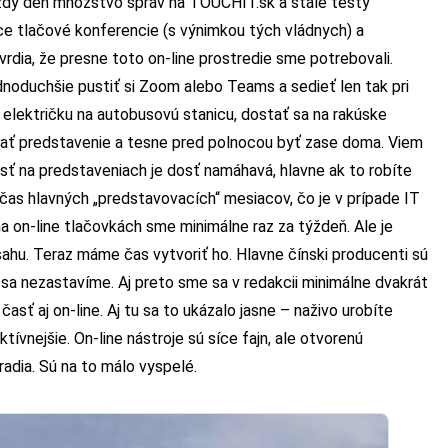
ždý deň množstvo správ na TOUCHIT.sk a stále testy
áce tlačové konferencie (s výnimkou tých vládnych) a
vrdia, že presne toto on-line prostredie sme potrebovali.
dnoduchšie pustiť si Zoom alebo Teams a sedieť len tak pri
vú električku na autobusovú stanicu, dostať sa na rakúske
ovať predstavenie a tesne pred polnocou byť zase doma. Viem
ť na predstaveniach je dosť namáhavá, hlavne ak to robíte
očas hlavných „predstavovacích“ mesiacov, čo je v prípade IT
na on-line tlačovkách sme minimálne raz za týždeň. Ale je
ahu. Teraz máme čas vytvoriť ho. Hlavne čínski producenti sú
že sa nezastavíme. Aj preto sme sa v redakcii minimálne dvakrát
časť aj on-line. Aj tu sa to ukázalo jasne – naživo urobíte
ívnejšie. On-line nástroje sú síce fajn, ale otvorenú
adia. Sú na to málo vyspelé.