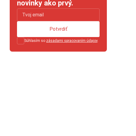
novinky ako prvý.
Potvrdiť
Súhlasím so
zásadami spracovaním údajov
.