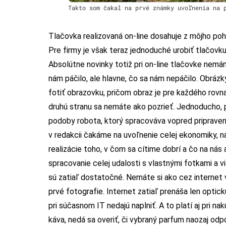
Takto som čakal na prvé známky uvoľnenia na 
Tlačovka realizovaná on-line dosahuje z môjho poh
Pre firmy je však teraz jednoduché urobiť tlačovku
Absolútne novinky totiž pri on-line tlačovke nem
nám páčilo, ale hlavne, čo sa nám nepáčilo. Obráz
fotiť obrazovku, pričom obraz je pre každého rov
druhú stranu sa nemáte ako pozrieť. Jednoducho, p
podoby robota, ktorý spracováva vopred pripraven
v redakcii čakáme na uvoľnenie celej ekonomiky, n
realizácie toho, v čom sa cítime dobrí a čo na nás
spracovanie celej udalosti s vlastnými fotkami a vi
sú zatiaľ dostatočné. Nemáte si ako cez internet v
prvé fotografie. Internet zatiaľ prenáša len optick
pri súčasnom IT nedajú naplniť. A to platí aj pri na
káva, nedá sa overiť, či vybraný parfum naozaj od