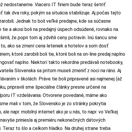
už nedostaneme. Viacero IT firiem bude teraz šetriť
ť tak dva roky, pokým sa situácia stabilizuje. Aj počas tejto
 zarobili. Jednak to boli veľké predajne, kde sa súčasne
n tie a akosi boli na predajný úspech odsúdené, rovnako na
šimli, že popri tom aj zdvihli ceny potravín. Inú šancu sme
 to, ako sa zmení cena leteniek a hotelov a som dosť
em, ktoré zarobili boli tie, ktoré boli na on-line predaj naplno
ungovať naplno. Niektorí takto rekordne predávali notebooky,
atelia Slovenska sa pritom museli zmeniť z noci na ráno. Aj
ávaním v školách. Práve tie boli pripravené asi najmenej (až
ku, pripravili sme špeciálne články presne určené na
podporu IT vzdelávania. Otvorene povedané, máme ako
sme mali v tom, že Slovensko je zo stránky pokrytia
le napr. mobilný internet ako je u nás, to napr. vo Veľkej
íza navyše priniesla aj premiéru nekonečných dátových
i. Teraz to šlo a celkom hladko. Na druhej strane treba