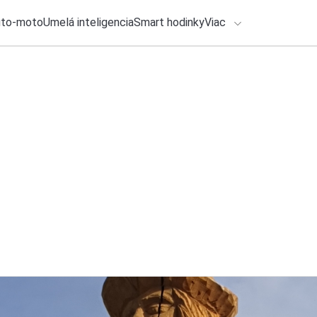
uto-moto
Umelá inteligencia
Smart hodinky
Viac
HLO BY VÁS ZAUJÍMAŤ
lačové správy
24. júla 2026
•
4m
ADÁVANIA
Analýza: Každé trid
elektrické
Zadajte frázu pre vyhľadanie
Ondrej Macko