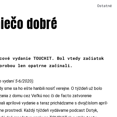
Ostatné
niečo dobré
cové vydanie TOUCHIT. Bol vtedy začiatok
orobou len opatrne začínali.
vo vydaní 5-6/2020).
y sme sa ho ešte hanbili nosiť verejne. O týždeň už bolo
ania z domu cez Veľkú noc či de facto zatvorenie
 aprílové vydanie a teraz prichádzame s dvojčíslom apríl-
-line prostredí. Každý týždeň vydávame podcast Dotyk,