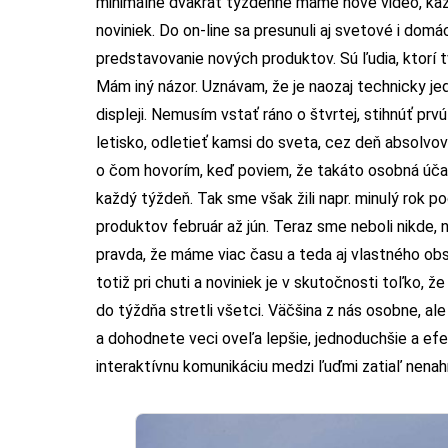
minimálne dvakrát týždenne máme nové video, ka
noviniek. Do on-line sa presunuli aj svetové i dom
predstavovanie nových produktov. Sú ľudia, ktorí t
Mám iný názor. Uznávam, že je naozaj technicky je
displeji. Nemusím vstať ráno o štvrtej, stihnúť pr
letisko, odletieť kamsi do sveta, cez deň absolv
o čom hovorím, keď poviem, že takáto osobná účas
každý týždeň. Tak sme však žili napr. minulý rok p
produktov február až jún. Teraz sme neboli nikde, 
pravda, že máme viac času a teda aj vlastného obs
totiž pri chuti a noviniek je v skutočnosti toľko, 
do týždňa stretli všetci. Väčšina z nás osobne, ale 
a dohodnete veci oveľa lepšie, jednoduchšie a efekt
interaktívnu komunikáciu medzi ľuďmi zatiaľ nenahr