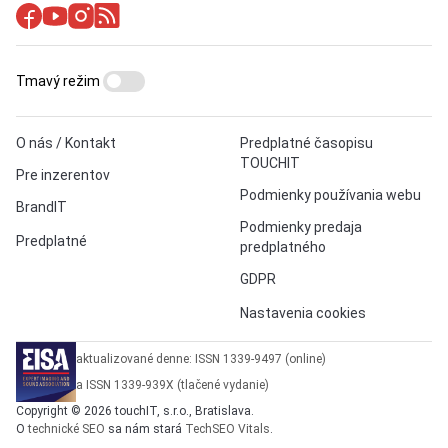
Tmavý režim
O nás / Kontakt
Predplatné časopisu
TOUCHIT
Pre inzerentov
Podmienky používania webu
BrandIT
Podmienky predaja
Predplatné
predplatného
GDPR
Nastavenia cookies
aktualizované denne: ISSN 1339-9497 (online)
a ISSN 1339-939X (tlačené vydanie)
Copyright © 2026 touchIT, s.r.o., Bratislava.
O
technické SEO
sa nám stará
TechSEO Vitals
.