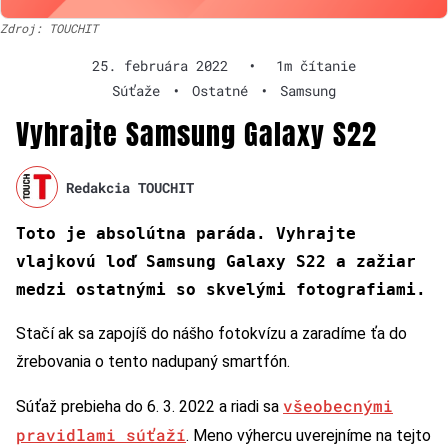
Zdroj: TOUCHIT
25. februára 2022
•
1m čítanie
Súťaže
•
Ostatné
•
Samsung
Vyhrajte Samsung Galaxy S22
Redakcia TOUCHIT
Toto je absolútna paráda. Vyhrajte
vlajkovú loď Samsung Galaxy S22 a zažiar
medzi ostatnými so skvelými fotografiami.
Stačí ak sa zapojíš do nášho fotokvízu a zaradíme ťa do
žrebovania o tento nadupaný smartfón.
všeobecnými
Súťaž prebieha do 6. 3. 2022 a riadi sa
pravidlami súťaží
. Meno výhercu uverejníme na tejto