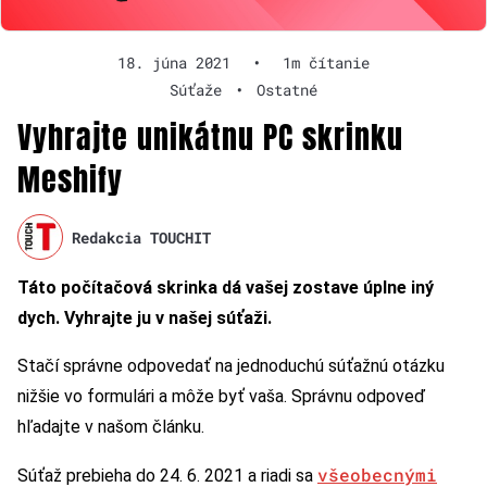
18. júna 2021
•
1m čítanie
Súťaže
•
Ostatné
Vyhrajte unikátnu PC skrinku
Meshify
Redakcia TOUCHIT
Táto počítačová skrinka dá vašej zostave úplne iný
dych. Vyhrajte ju v našej súťaži.
Stačí správne odpovedať na jednoduchú súťažnú otázku
nižšie vo formulári a môže byť vaša. Správnu odpoveď
hľadajte v našom článku.
všeobecnými
Súťaž prebieha do 24. 6. 2021 a riadi sa